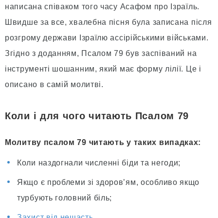
написана співаком того часу Асафом про Ізраїль.
Швидше за все, хвалебна пісня була записана після
розгрому держави Ізраїлю ассірійськими військами.
Згідно з доданням, Псалом 79 був заспіваний на
інструменті шошанним, який має форму лілії. Це і
описано в самій молитві.
Коли і для чого читають Псалом 79
Молитву псалом 79 читають у таких випадках:
Коли наздогнали численні біди та негоди;
Якщо є проблеми зі здоров’ям, особливо якщо
турбують головний біль;
Захист від нещасть
.