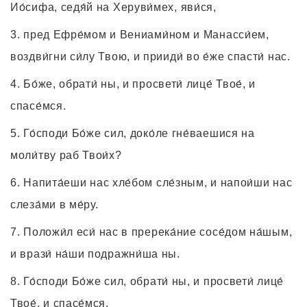
Ио́сифа, седя́й на Херуви́мех, яви́ся,
пред Ефре́мом и Beниами́ном и Манасси́ем,
воздви́гни си́лу Твою, и прииди́ во е́же спасти́ нас.
Бо́же, обрати́ ны, и просвети́ лице́ Твое́, и
спасе́мся.
Го́споди Бо́же сил, доко́ле гне́ваешися на
моли́тву раб Твои́х?
Напита́еши нас хле́бом сле́зным, и напои́ши нас
слеза́ми в ме́ру.
Положи́л еси́ нас в пререка́ние сосе́дом на́шым,
и врази́ на́ши подражни́ша ны.
Го́споди Бо́же сил, обрати́ ны, и просвети́ лице́
Твое́, и спасе́мся.