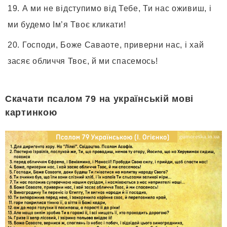
А ми не відступимо від Тебе, Ти нас оживиш, і
ми будемо Ім’я Твоє кликати!
Господи, Боже Саваоте, приверни нас, і хай
засяє обличчя Твоє, й ми спасемось!
Скачати псалом 79 на українській мові
картинкою