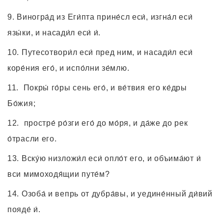
Виногра́д из Еги́пта прине́сл еси́, изгна́л еси́
язы́ки, и насади́л еси́ и́.
Путесотвори́л еси́ пред ним, и насади́л еси́
коре́ния его́, и испо́лни зе́млю.
Покры́ го́ры сень его́, и ве́твия его ке́дры
Бо́жия;
простре́ ро́зги его́ до мо́ря, и да́же до рек
о́трасли его.
Вску́ю низложи́л еси́ опло́т его, и объима́ют и́
вси мимоходя́щии путе́м?
Озоба́ и вепрь от дубра́вы, и уедине́нный ди́вий
пояде́ и́.