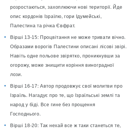
розростаються, захоплюючи нові території. Йде
опис кордонів Ізраїлю, гори Ідумейські,
Палестина та річка Євфрат.
Вірші 13-15: Процвітання не може тривати вічно.
Образами ворогів Палестини описані лісові звірі.
Навіть одне польове звірятко, проникнувши за
огорожу, може знищити коріння виноградної
лози.
Вірші 16-17: Автор продовжує свої молитви про
Ізраїль. Нагадує про те, що Ізраїльські землі та
народ у біді. Все гине без прощення
Господнього.
Вірші 18-20: Так нехай все ж таки станеться те,