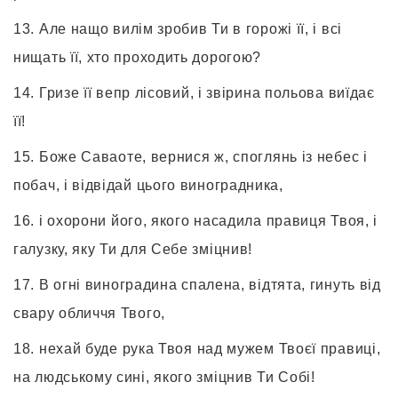
Але нащо вилім зробив Ти в горожі її, і всі
нищать її, хто проходить дорогою?
Гризе її вепр лісовий, і звірина польова виїдає
її!
Боже Саваоте, вернися ж, споглянь із небес і
побач, і відвідай цього виноградника,
і охорони його, якого насадила правиця Твоя, і
галузку, яку Ти для Себе зміцнив!
В огні виноградина спалена, відтята, гинуть від
свару обличчя Твого,
нехай буде рука Твоя над мужем Твоєї правиці,
на людському сині, якого зміцнив Ти Собі!