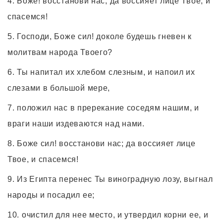
Боже! восстанови нас; да воссияет лице Твое, и
спасемся!
Господи, Боже сил! доколе будешь гневен к
молитвам народа Твоего?
Ты напитал их хлебом слезным, и напоил их
слезами в большой мере,
положил нас в пререкание соседям нашим, и
враги наши издеваются над нами.
Боже сил! восстанови нас; да воссияет лице
Твое, и спасемся!
Из Египта перенес Ты виноградную лозу, выгнал
народы и посадил ее;
очистил для нее место, и утвердил корни ее, и