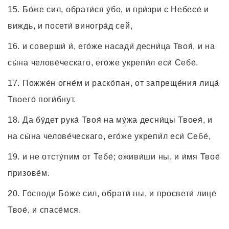
Бо́же сил, обрати́ся у́бо, и при́зри с Небесе́ и
виждь, и посети́ виногра́д сей,
и соверши́ и́, его́же насади́ десни́ца Твоя́, и на
сы́на челове́ческаго, его́же укрепи́л еси́ Себе́.
Пожже́н огне́м и раско́пан, от запреще́ния лица́
Твоего́ поги́бнут.
Да бу́дет рука́ Твоя́ на му́жа десни́цы Твоея́, и
на сы́на челове́ческаго, его́же укрепи́л еси́ Себе́,
и не отсту́пим от Тебе́; оживи́ши ны, и и́мя Твое́
призове́м.
Го́споди Бо́же сил, обрати́ ны, и просвети́ лице́
Твое́, и спасе́мся.