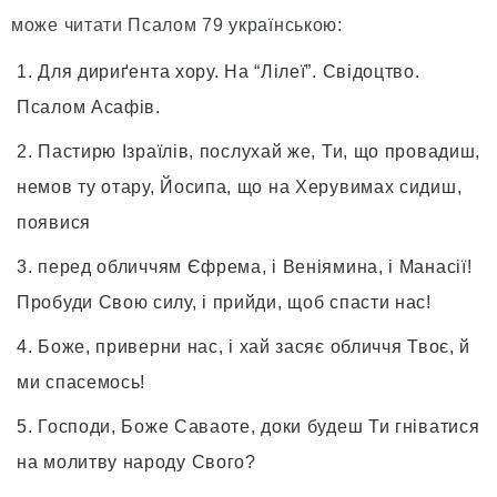
може читати Псалом 79 українською:
Для дириґента хору. На “Лілеї”. Свідоцтво.
Псалом Асафів.
Пастирю Ізраїлів, послухай же, Ти, що провадиш,
немов ту отару, Йосипа, що на Херувимах сидиш,
появися
перед обличчям Єфрема, і Веніямина, і Манасії!
Пробуди Свою силу, і прийди, щоб спасти нас!
Боже, приверни нас, і хай засяє обличчя Твоє, й
ми спасемось!
Господи, Боже Саваоте, доки будеш Ти гніватися
на молитву народу Свого?