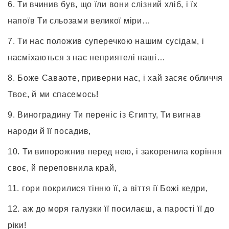
Ти вчинив був, що їли вони слізний хліб, і їх
напоїв Ти сльозами великої міри…
Ти нас положив суперечкою нашим сусідам, і
насміхаються з нас неприятелі наші…
Боже Саваоте, приверни нас, і хай засяє обличчя
Твоє, й ми спасемось!
Виноградину Ти переніс із Єгипту, Ти вигнав
народи й її посадив,
Ти випорожнив перед нею, і закоренила коріння
своє, й переповнила край,
гори покрилися тінню її, а віття її Божі кедри,
аж до моря галузки її посилаєш, а парості її до
ріки!