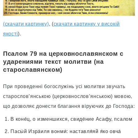
(скачати картинку)
, (
скачати картинку у високій
якості
).
Псалом 79 на церковнославянском с
ударениями текст молитви (на
старославянском)
При проведенні богослужінь усі молитви звучать
старослов’янською (церковнослов’янською) мовою,
що дозволяє донести благання віруючих до Господа:
В коне́ц, о изменшихся, свиде́ние Асафу, псалом
Пасы́й Изра́иля вонми́: наставля́яй я́ко овча́