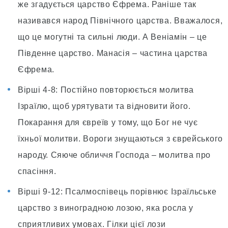
же згадується царство Єфрема. Раніше так
називався народ Північного царства. Вважалося,
що це могутні та сильні люди. А Веніамін – це
Південне царство. Манасія – частина царства
Єфрема.
Вірші 4-8: Постійно повторюється молитва
Ізраїлю, щоб урятувати та відновити його.
Покарання для євреїв у тому, що Бог не чує
їхньої молитви. Вороги знущаються з єврейського
народу. Сяюче обличчя Господа – молитва про
спасіння.
Вірші 9-12: Псалмоспівець порівнює Ізраїльське
царство з виноградною лозою, яка росла у
сприятливих умовах. Гілки цієї лози