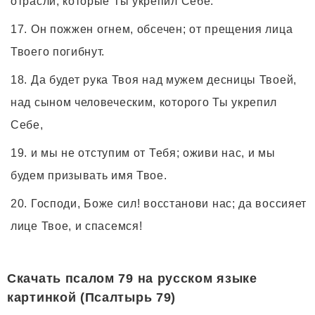
отрасли, которые Ты укрепил Себе.
Он пожжен огнем, обсечен; от прещения лица
Твоего погибнут.
Да будет рука Твоя над мужем десницы Твоей,
над сыном человеческим, которого Ты укрепил
Себе,
и мы не отступим от Тебя; оживи нас, и мы
будем призывать имя Твое.
Господи, Боже сил! восстанови нас; да воссияет
лице Твое, и спасемся!
Скачать псалом 79 на русском языке
картинкой (Псалтырь 79)