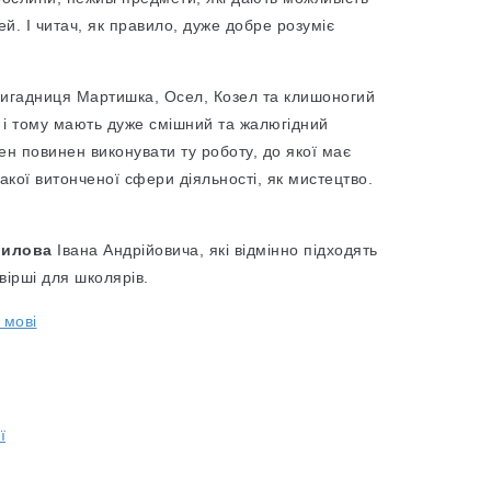
й. І читач, як правило, дуже добре розуміє
“вигадниця Мартишка, Осел, Козел та клишоногий
 і тому мають дуже смішний та жалюгідний
ен повинен виконувати ту роботу, до якої має
такої витонченої сфери діяльності, як мистецтво.
рилова
Івана Андрійовича, які відмінно підходять
 вірші для школярів.
 мові
ї