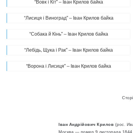
“Вовк і Кіт” – Іван Крилов байка
“Лисиця і Виноград” – Іван Крилов байка
“Собака й Кінь” – Іван Крилов байка
“Лебідь, Щука і Рак” – Іван Крилов байка
“Ворона і Лисиця” – Іван Крилов байка
Сторі
Іван Андрійович Крилов
(рос. Ив
Москва — помер 9 листопада 1844,