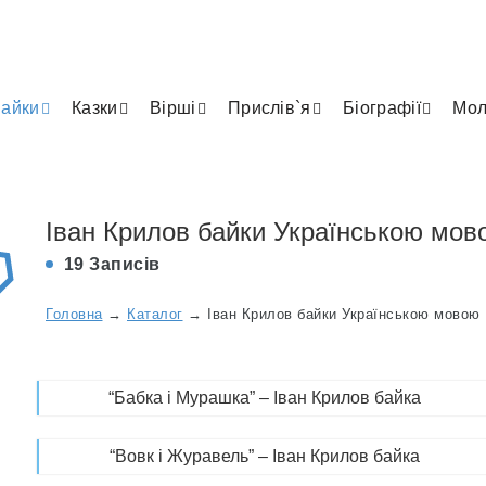
айки
Казки
Вірші
Прислів`я
Біографії
Мол
Іван Крилов байки Українською мов
19 Записів
Головна
→
Каталог
→
Іван Крилов байки Українською мовою
“Бабка і Мурашка” – Іван Крилов байка
“Вовк і Журавель” – Іван Крилов байка