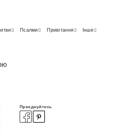
итви
Псалми
Привітання
Інше
ою
Приєднуйтесь