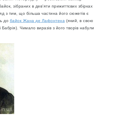
айок, зібраних в дев’яти прижиттєвих збірках
яд з тим, що більша частина його сюжетів є
ть до
байок Жана де Лафонтена
(який, в свою
і Бабрія). Чимало виразів з його творів набули