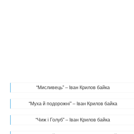
“Мисливець” – Іван Крилов байка
“Муха й подорожні” – Іван Крилов байка
“Чиж і Голуб” – Іван Крилов байка