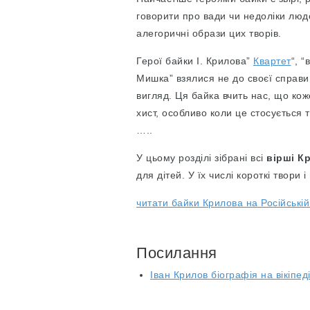
говорити про вади чи недоліки люде
алегоричні образи цих творів.
Герої байки І. Крилова”
Квартет
“, 
Мишка” взялися не до своєї справи
вигляд. Ця байка вчить нас, що кож
хист, особливо коли це стосується 
…..
У цьому розділі зібрані всі
вірші К
для дітей. У їх числі короткі твори і
читати байки Крилова на Російській
Посилання
Іван Крилов біографія на вікіпеді