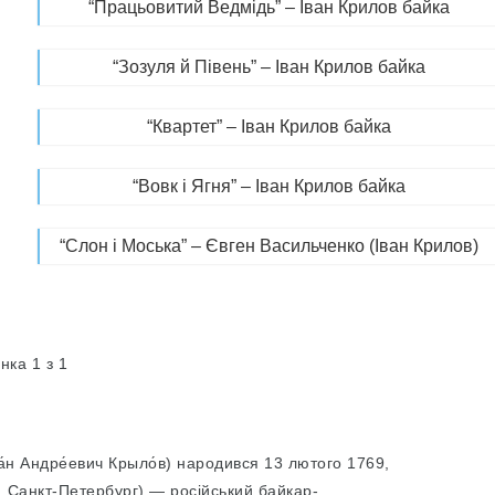
“Працьовитий Ведмідь” – Іван Крилов байка
“Зозуля й Півень” – Іван Крилов байка
“Квартет” – Іван Крилов байка
“Вовк і Ягня” – Іван Крилов байка
“Слон і Моська” – Євген Васильченко (Іван Крилов)
нка 1 з 1
а́н Андре́евич Крыло́в) народився 13 лютого 1769,
 Санкт-Петербург) — російський байкар-