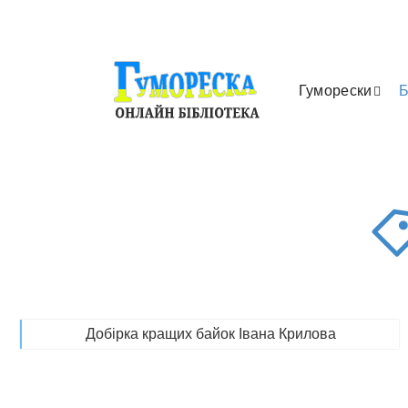
Гуморески
Б
Добірка кращих байок Івана Крилова