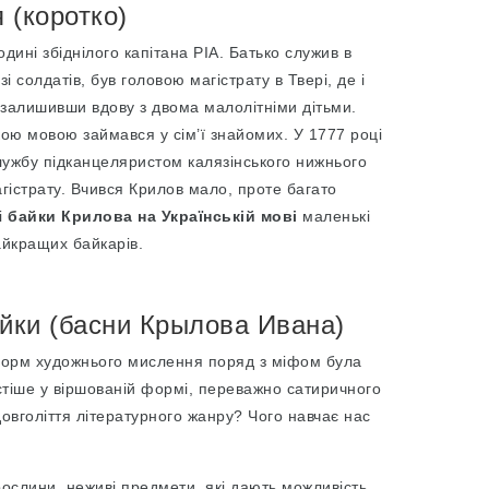
 (коротко)
дині збіднілого капітана РІА. Батько служив в
 солдатів, був головою магістрату в Твері, де і
 залишивши вдову з двома малолітніми дітьми.
ою мовою займався у сім’ї знайомих. У 1777 році
лужбу підканцеляристом калязінського нижнього
агістрату. Вчився Крилов мало, проте багато
і
байки Крилова на Українській мові
маленькі
айкращих байкарів.
айки (басни Крылова Ивана)
форм художнього мислення поряд з міфом була
стіше у віршованій формі, переважно сатиричного
довголіття літературного жанру? Чого навчає нас
рослини, неживі предмети, які дають можливість