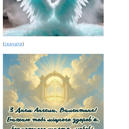
(
скачати
)