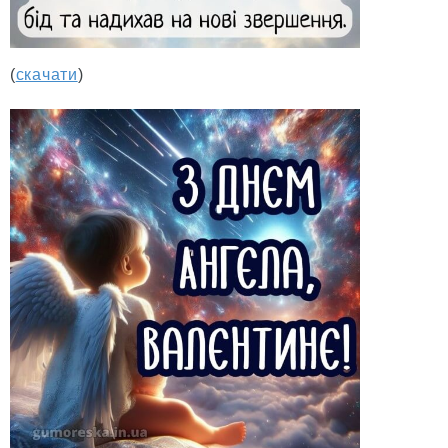
(
скачати
)