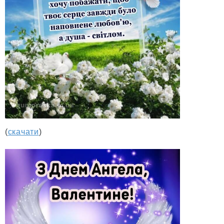
(
скачати
)