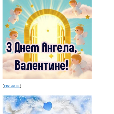
(
скачати
)