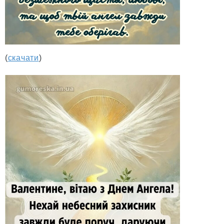
(
скачати
)