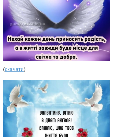
(
скачати
)