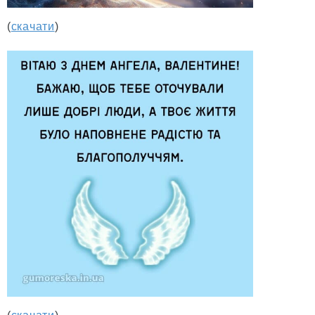
(
скачати
)