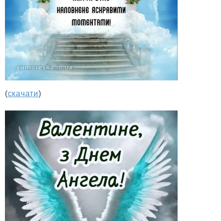
(
скачати
)