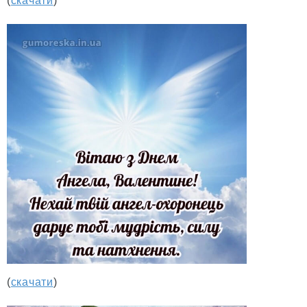
(
скачати
)
(
скачати
)