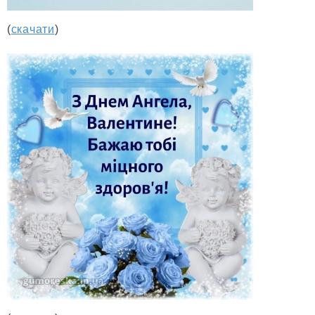
(
скачати
)