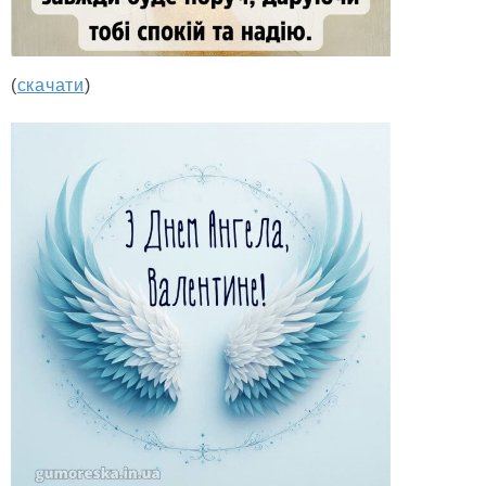
(
скачати
)