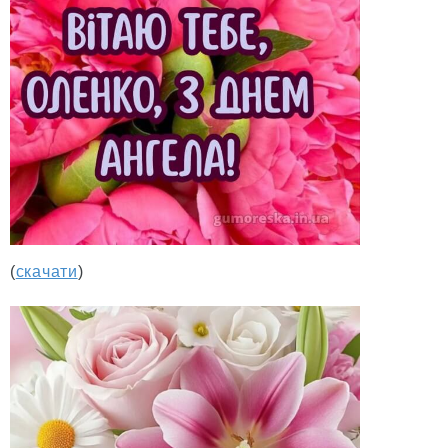
(
скачати
)