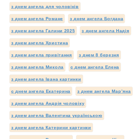
з днем ангела для чоловіків
з днем ангела Романе
з днем ангела Богдана
з днем ангела Галини 2025
з днем ангела Надія
з днем ангела Христина
з днем ангела привітання
з днем 8 березня
з днем ангела Микола
с днем ангела Елена
з днем ангела Івана картинки
с днем ангела Екатерина
з днем ангела Мар’яна
з днем ангела Андрія чоловіку
з днем ангела Валентина українською
з днем ангела Катерини картинки