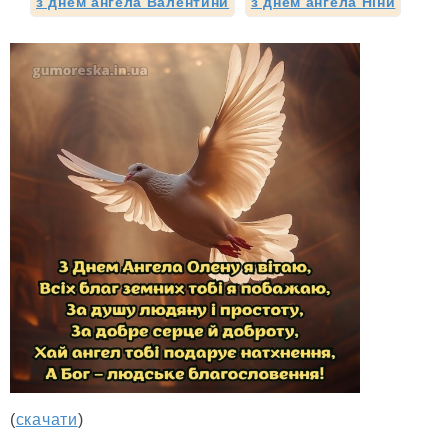
з днем ангела Валентини
з днем ангела Ніни
(
скачати
)