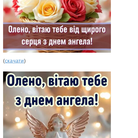
(
скачати
)