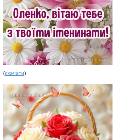
(
скачати
)