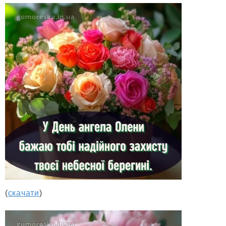
(
скачати
)