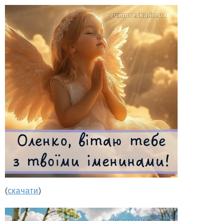
(
скачати
)