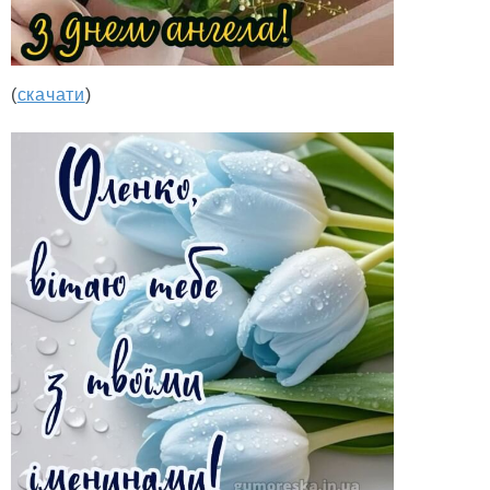
(
скачати
)