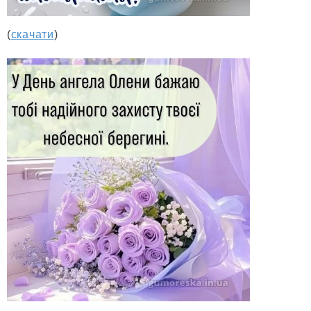
(
скачати
)