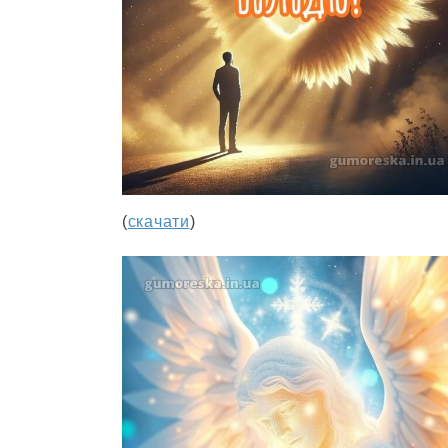
(
скачати
)