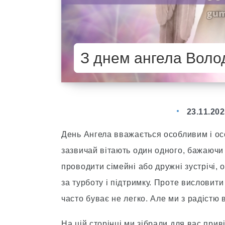
З днем ангела Воло
23.11.20
День Ангела вважається особливим і о
зазвичай вітають один одного, бажаючи 
проводити сімейні або дружні зустрічі
за турботу і підтримку. Проте висловит
часто буває не легко. Але ми з радістю
На цій сторінці ми зібрали для вас при