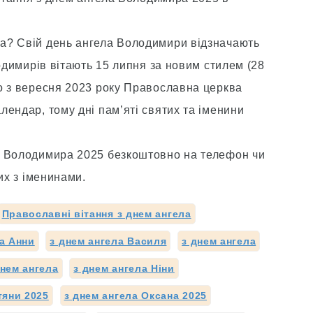
а? Свій день ангела Володимири відзначають
лодимирів вітають 15 липня за новим стилем (28
о з вересня 2023 року Православна церква
ендар, тому дні пам’яті святих та іменини
а Володимира 2025 безкоштовно на телефон чи
их з іменинами.
Православні вітання з днем ангела
ла Анни
з днем ангела Василя
з днем ангела
днем ангела
з днем ангела Ніни
тяни 2025
з днем ангела Оксана 2025