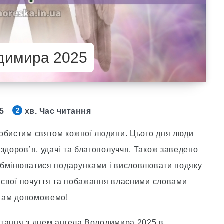
димира 2025
25
хв. Час читання
2
собистим святом кожної людини. Цього дня люди
здоров’я, удачі та благополуччя. Також заведено
, обмінюватися подарунками і висловлювати подяку
и свої почуття та побажання власними словами
 вам допоможемо!
вітання з днем ангела Володимира 2025 в