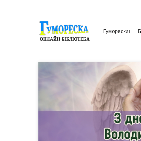
Гуморески
Б