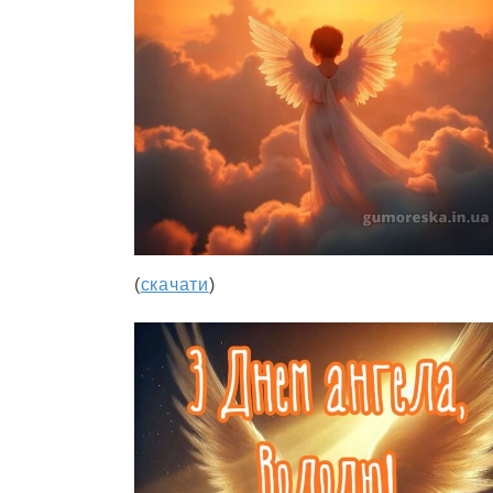
(
скачати
)