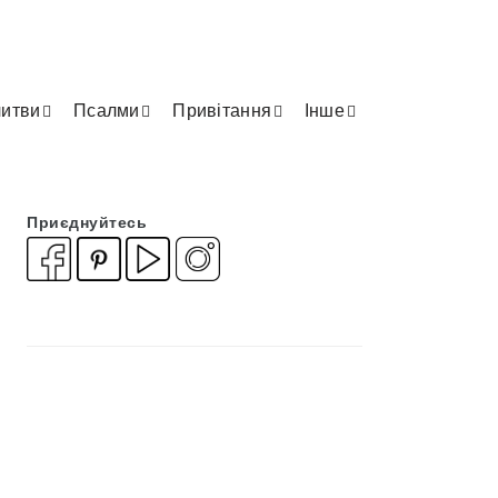
итви
Псалми
Привітання
Інше
Приєднуйтесь