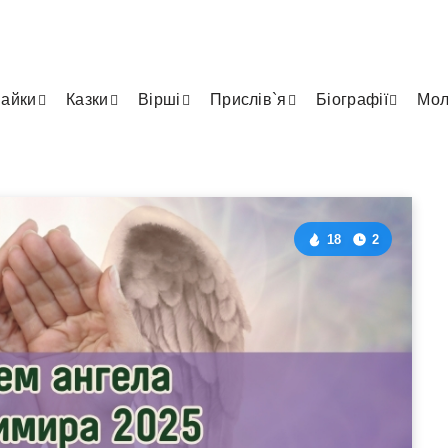
айки
Казки
Вірші
Прислів`я
Біографії
Мол
18
2