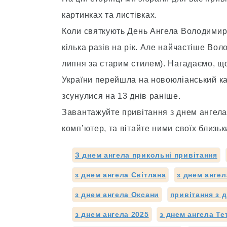
картинках та листівках.
Коли святкують День Ангела Володимир
кілька разів на рік. Але найчастіше Во
липня за старим стилем). Нагадаємо, щ
України перейшла на новоюліанський кал
зсунулися на 13 днів раніше.
Завантажуйте привітання з днем ангел
комп’ютер, та вітайте ними своїх близьк
З днем ангела прикольні привітання
з днем ангела Світлана
з днем анге
з днем ангела Оксани
привітання з 
з днем ангела 2025
з днем ангела Те