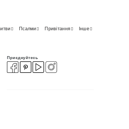
итви
Псалми
Привітання
Інше
Приєднуйтесь