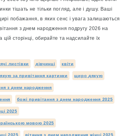
инки тішать не тільки погляд, але і душу. Ваші
 щирі побажання, в яких сенс і увага залишаються
і вітання з днем народження подругу 2026 на
а цій сторінці, обирайте та надсилайте їх
ячі листівки
дівчинці
квіти
якую за привітання картинки
щиро дякую
ня з днем народження
ження
божі привітання з днем народження 2025
нці 2025
українською мовою 2025
нці 2025
вітання з днем народження жінці 2025