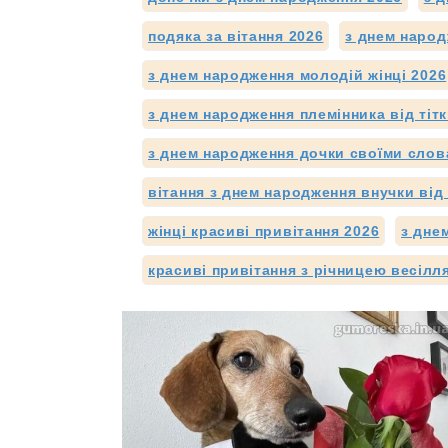
подяка за вітання 2026
з днем народ
з днем народження молодій жінці 2026
з днем народження племінника від тітк
з днем народження дочки своїми слов
вітання з днем народження внучки від 
жінці красиві привітання 2026
з дне
красиві привітання з річницею весілл