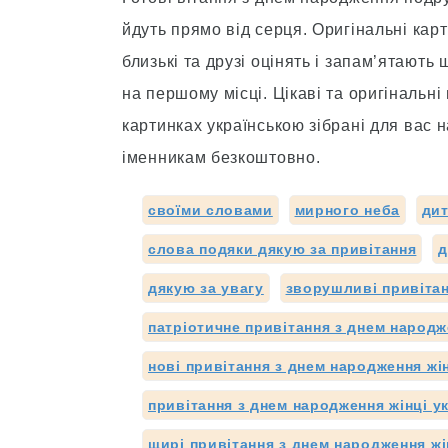
йдуть прямо від серця. Оригінальні карт
близькі та друзі оцінять і запам’ятають
на першому місці. Цікаві та оригінальн
картинках українською зібрані для вас н
іменникам безкоштовно.
своїми словами
мирного неба
дит
слова подяки дякую за привітання
д
дякую за увагу
зворушливі привітан
патріотичне привітання з днем народ
нові привітання з днем народження жі
привітання з днем народження жінці 
щирі привітання з днем народження жі