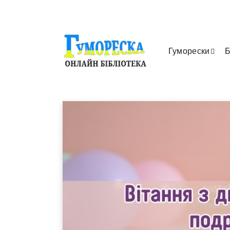
Гуморески
Б