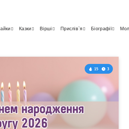
айки
Казки
Вірші
Прислів`я
Біографії
Мол
15
3