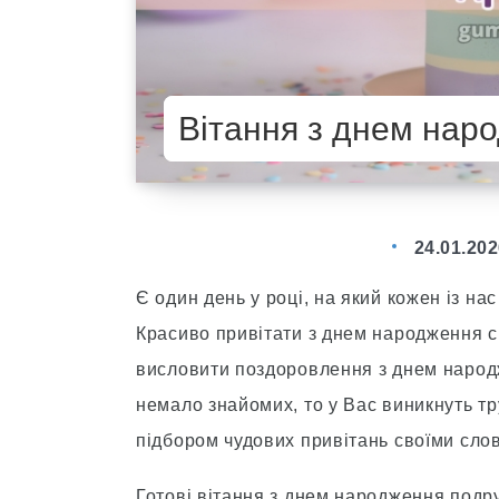
Вітання з днем нар
24.01.20
Є один день у році, на який кожен із н
Красиво привітати з днем народження с
висловити поздоровлення з днем народж
немало знайомих, то у Вас виникнуть тру
підбором чудових привітань своїми слов
Готові вітання з днем народження подру