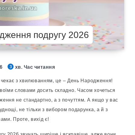
одження подругу 2026
26
хв. Час читання
3
ас чекає з хвилюванням, це – День Народження!
воїми словами досить складно. Часом хочеться
ення не стандартно, а з почуттям. А якщо у вас
днощі, не тільки з вибором подарунка, а й з
ами. Проте, вихід є!
гу 2026 звучать щиріше і яскравіше, адже вони