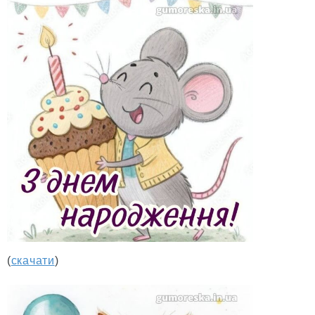
(
скачати
)