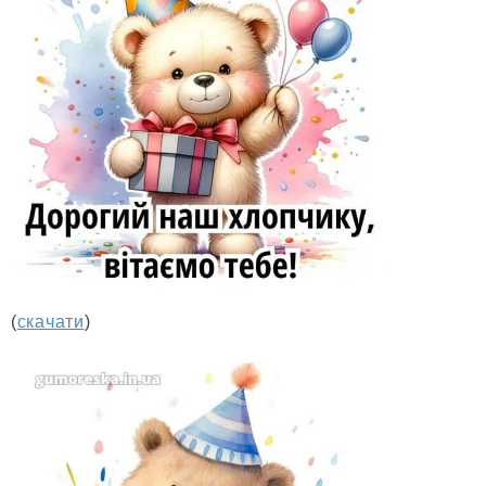
(
скачати
)