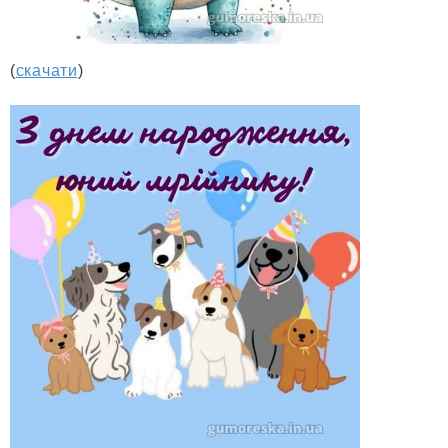
(
скачати
)