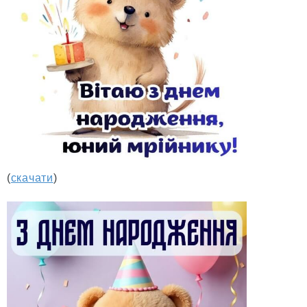
(
скачати
)