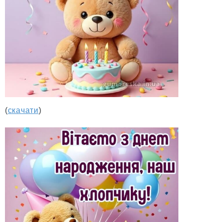
(
скачати
)