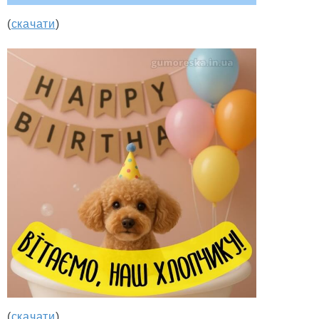
(
скачати
)
(
скачати
)