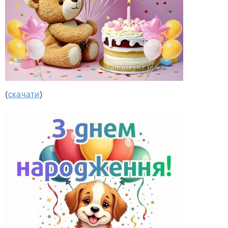
(
скачати
)