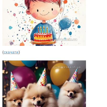
(
скачати
)