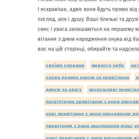
і яскравіше, адже вони йдуть прямо від 
погляд, але і душу. Ваші близькі та друз
сенс і увага залишаються на першому міс
вітання з днем народження онука від ба
вас на цій сторінці, обирайте та надси
своїми словами
мирного неба
дит
слова подяки дякую за привітання
д
дякую за увагу
зворушливі привітан
патріотичне привітання з днем народ
нові привітання з днем народження жі
привітання з днем народження жінці 
щирі привітання з днем народження жі