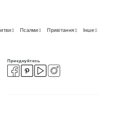
итви
Псалми
Привітання
Інше
Приєднуйтесь