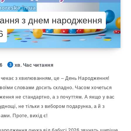
ітання з днем народження
6
26
хв. Час читання
3
ас чекає з хвилюванням, це – День Народження!
воїми словами досить складно. Часом хочеться
ення не стандартно, а з почуттям. А якщо у вас
днощі, не тільки з вибором подарунка, а й з
ами. Проте, вихід є!
 народження онука від бабусі 2026 звучать щиріше