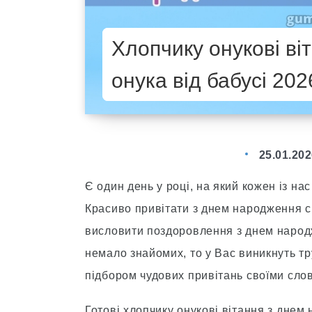
Хлопчику онукові в
онука від бабусі 202
25.01.20
Є один день у році, на який кожен із н
Красиво привітати з днем народження с
висловити поздоровлення з днем народж
немало знайомих, то у Вас виникнуть тру
підбором чудових привітань своїми слов
Готові хлопчику онукові вітання з днем