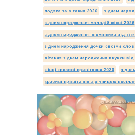
подяка за вітання 2026
з днем народ
з днем народження молодій жінці 2026
з днем народження племінника від тітк
з днем народження дочки своїми слов
вітання з днем народження внучки від 
жінці красиві привітання 2026
з дне
красиві привітання з річницею весілл