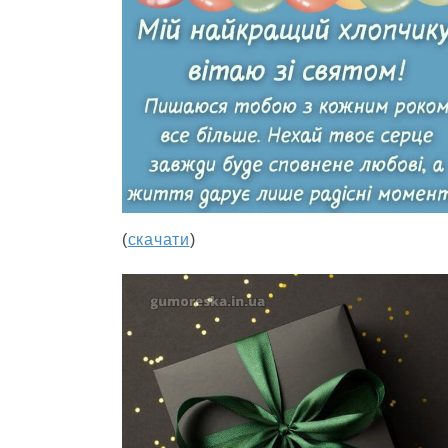
(
скачати
)