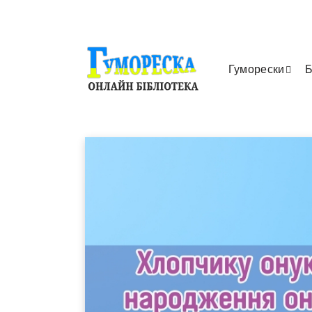
Гуморески
Б