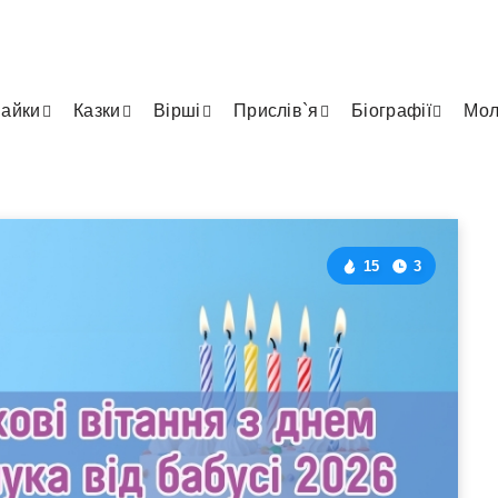
айки
Казки
Вірші
Прислів`я
Біографії
Мол
15
3