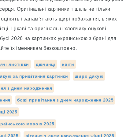
серця. Оригінальні картинки тішать не тільки
і оцінять і запам’ятають щирі побажання, в яких
ці. Цікаві та оригінальні хлопчику онукові
бусі 2026 на картинках українською зібрані для
лайте їх іменникам безкоштовно.
ячі листівки
дівчинці
квіти
якую за привітання картинки
щиро дякую
ня з днем народження
ження
божі привітання з днем народження 2025
нці 2025
українською мовою 2025
нці 2025
вітання з днем народження жінці 2025