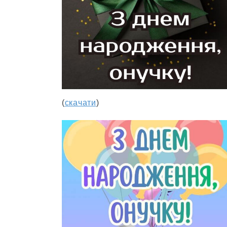
(
скачати
)