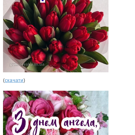
(
скачати
)