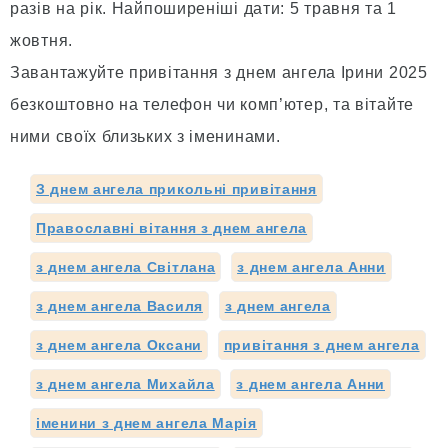
разів на рік. Найпоширеніші дати: 5 травня та 1
жовтня.
Завантажуйте привітання з днем ангела Ірини 2025
безкоштовно на телефон чи комп’ютер, та вітайте
ними своїх близьких з іменинами.
З днем ангела прикольні привітання
Православні вітання з днем ангела
з днем ангела Світлана
з днем ангела Анни
з днем ангела Василя
з днем ангела
з днем ангела Оксани
привітання з днем ангела
з днем ангела Михайла
з днем ангела Анни
іменини з днем ангела Марія