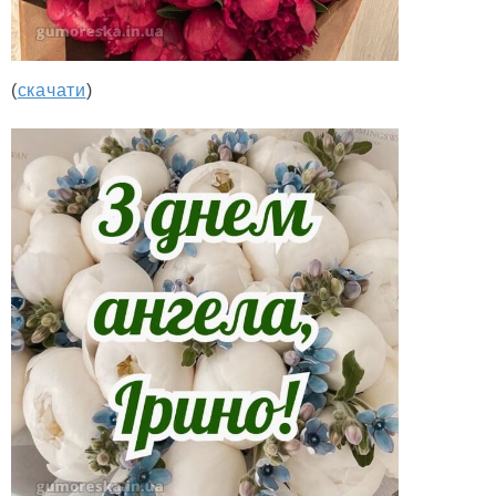
(
скачати
)