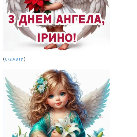
(
скачати
)