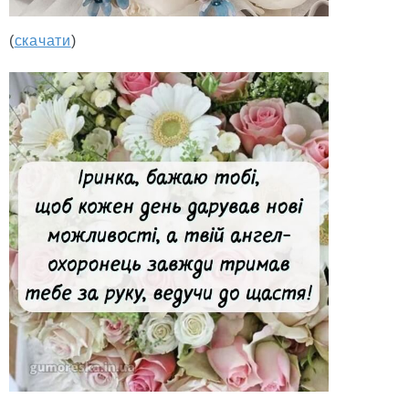
(
скачати
)