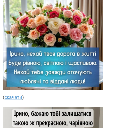
(
скачати
)