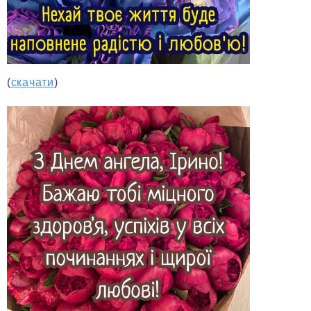
(
скачати
)