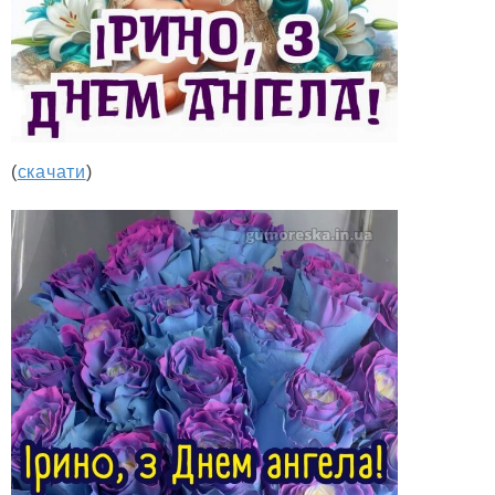
(
скачати
)