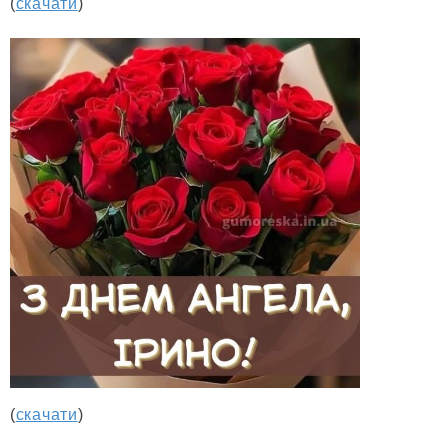
(
скачати
)
(
скачати
)