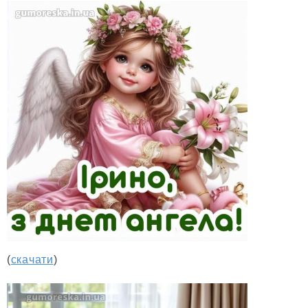
(
скачати
)