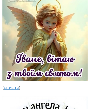
(
скачати
)