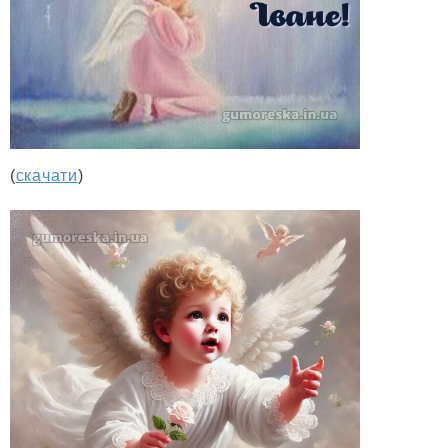
(
скачати
)