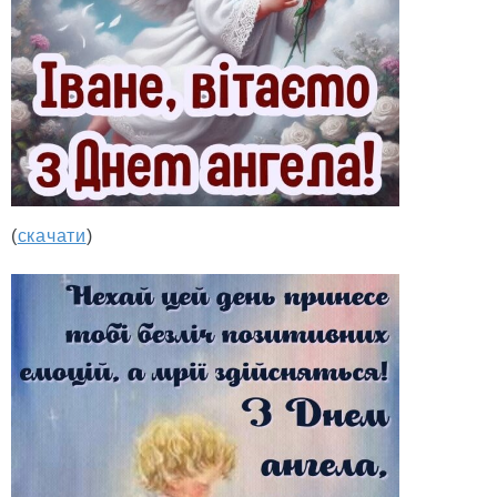
(
скачати
)