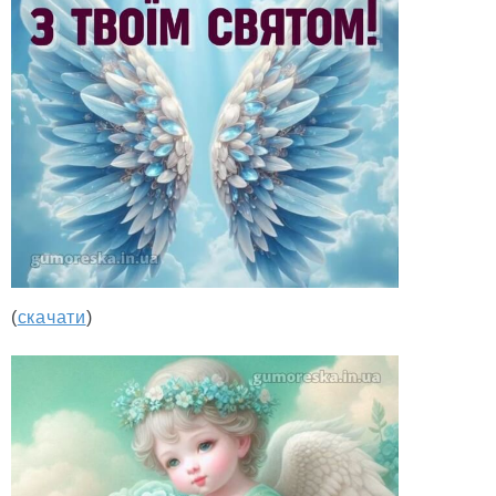
(
скачати
)