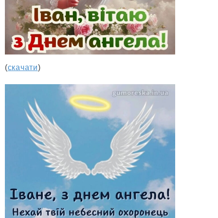
(
скачати
)