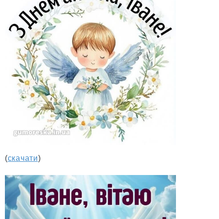
(
скачати
)