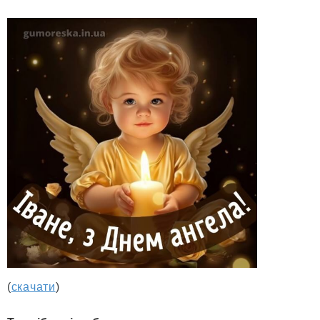
(
скачати
)