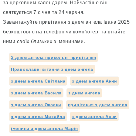
за церковним календарем. Найчастіше він
святкується 7 січня та 24 червня.
Завантажуйте привітання з днем ангела Івана 2025
безкоштовно на телефон чи комп’ютер, та вітайте
ними своїх близьких з іменинами.
З днем ангела прикольні привітання
Православні вітання з днем ангела
з днем ангела Світлана
з днем ангела Анни
з днем ангела Василя
з днем ангела
з днем ангела Оксани
привітання з днем ангела
з днем ангела Михайла
з днем ангела Анни
іменини з днем ангела Марія