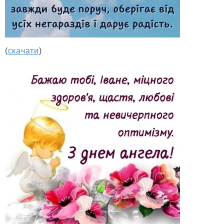
(
скачати
)