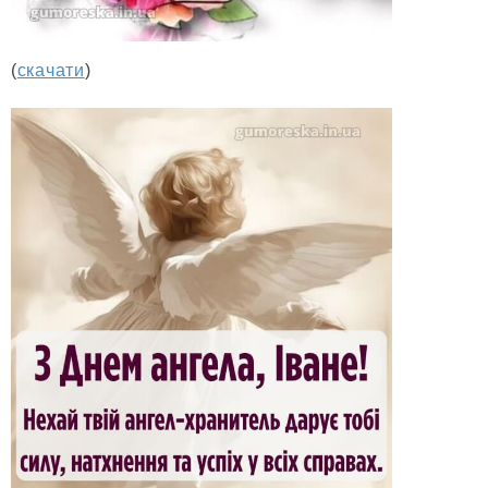
(
скачати
)