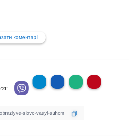
зати коментарі
ся: