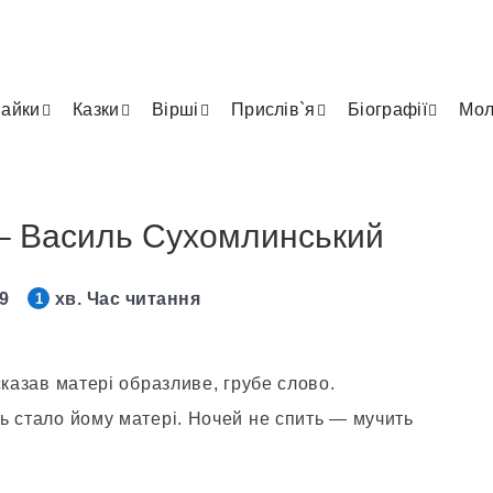
айки
Казки
Вірші
Прислів`я
Біографії
Мол
– Василь Сухомлинський
19
хв. Час читання
1
сказав матері образливе, грубе слово.
ь стало йому матері. Ночей не спить — мучить