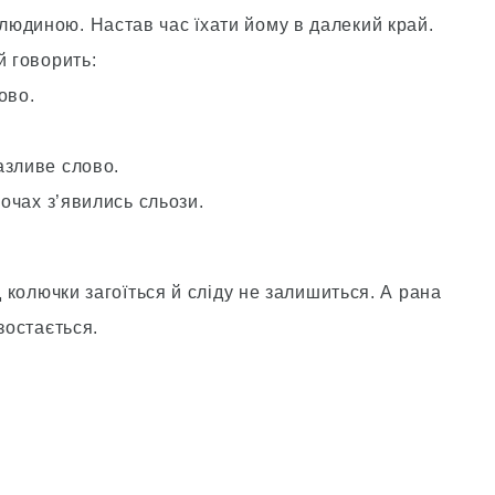
юдиною. Настав час їхати йому в далекий край.
й говорить:
ово.
азливе слово.
 очах з’явились сльози.
д колючки загоїться й сліду не залишиться. А рана
зостається.