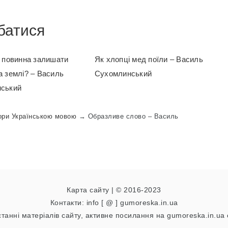
батися
д повинна залишати
Як хлопці мед поїли – Василь
а землі? – Василь
Сухомлинський
ський
ори Українською мовою
→
Образливе слово – Василь
Карта сайту
| © 2016-2023
Контакти: info [ @ ] gumoreska.in.ua
танні матеріалів сайту, активне посилання на gumoreska.in.ua 