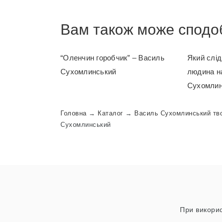
Вам також може сподо
“Оленчин горобчик” – Василь
Який слі
Сухомлинський
людина н
Сухомлин
Головна
→
Каталог
→
Василь Сухомлинський тв
Сухомлинський
При викорис