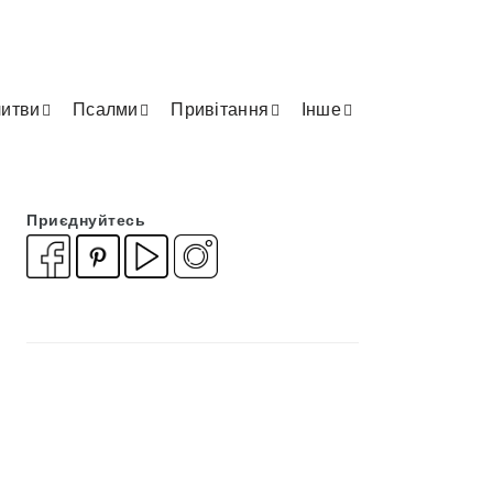
итви
Псалми
Привітання
Інше
Приєднуйтесь