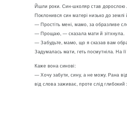
Йшли роки. Син-школяр став дорослою л
Поклонився син матері низько до землі 
— Простіть мені, мамо, за образливе сл
— Прощаю, — сказала мати й зітхнула.
— Забудьте, мамо, що я сказав вам обр
Задумалась мати, геть посмутніла. На її
Каже вона синові:
— Хочу забути, сину, а не можу. Рана ві
від слова заживає, проте слід глибокий 