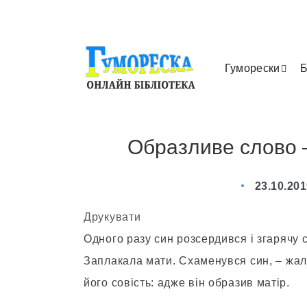
Гуморески
Б
Образливе слово 
23.10.20
Друкувати
Одного разу син розсердився і згарячу 
Заплакала мати. Схаменувся син, – жал
його совість: адже він образив матір.