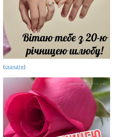
(
скачати
)