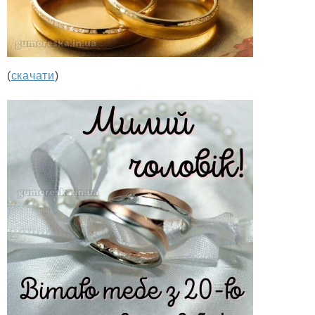
(
скачати
)