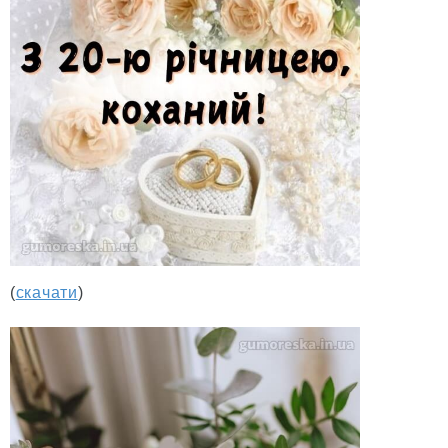
(
скачати
)