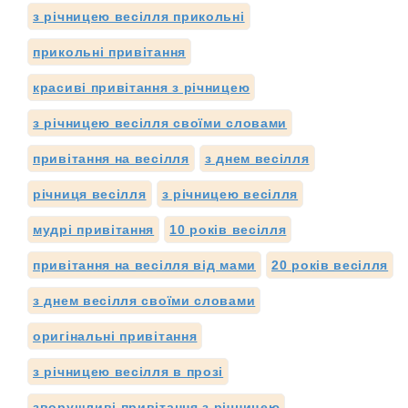
з річницею весілля прикольні
прикольні привітання
красиві привітання з річницею
з річницею весілля своїми словами
привітання на весілля
з днем весілля
річниця весілля
з річницею весілля
мудрі привітання
10 років весілля
привітання на весілля від мами
20 років весілля
з днем весілля своїми словами
оригінальні привітання
з річницею весілля в прозі
зворушливі привітання з річницею