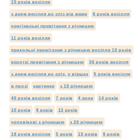
15 років весілля
з днем весілля до сліз від мами
8 років весілля
оригінальні привітання з річницею
11 років весілля
прикольні привітання з річницею весілля 10 років
короткі привітання з річницею
30 років весілля
з днем весілля до сліз, у віршах
5 років весілля
в прозі
картинки
з 10 річницею
40 років весілля
7 років
4 роки
14 років
10 років
9 років
13 років
чоловікові з річницею
з 20 річницею
18 років весілля
5 років
15 років
9 років