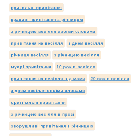
прикольні привітання
красиві привітання з річницею
з річницею весілля своїми словами
привітання на весілля
з днем весілля
річниця весілля
з річницею весілля
мудрі привітання
10 років весілля
привітання на весілля від мами
20 років весілля
з днем весілля своїми словами
оригінальні привітання
з річницею весілля в прозі
зворушливі привітання з річницею