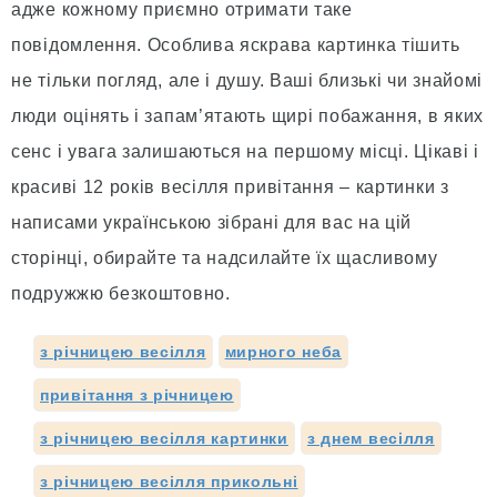
адже кожному приємно отримати таке
повідомлення. Особлива яскрава картинка тішить
не тільки погляд, але і душу. Ваші близькі чи знайомі
люди оцінять і запам’ятають щирі побажання, в яких
сенс і увага залишаються на першому місці. Цікаві і
красиві 12 років весілля привітання – картинки з
написами українською зібрані для вас на цій
сторінці, обирайте та надсилайте їх щасливому
подружжю безкоштовно.
з річницею весілля
мирного неба
привітання з річницею
з річницею весілля картинки
з днем весілля
з річницею весілля прикольні