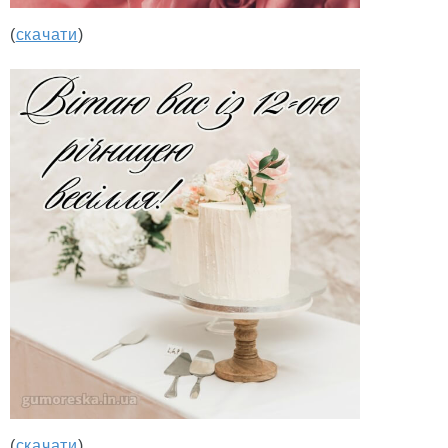
(
скачати
)
(
скачати
)