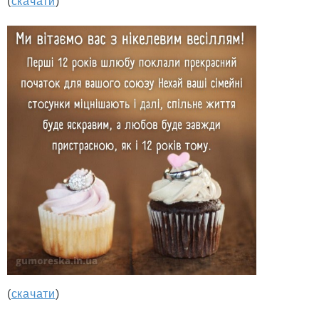
(
скачати
)
(
скачати
)