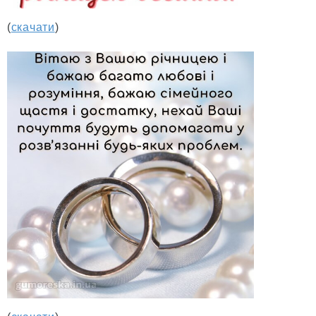
(
скачати
)