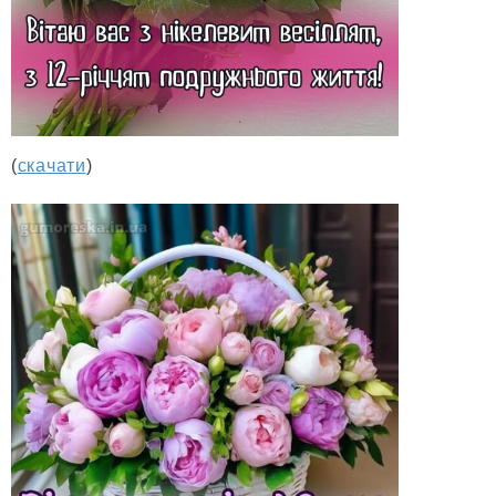
(
скачати
)