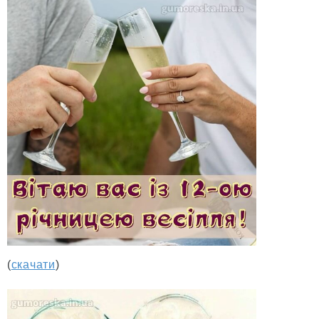
(
скачати
)