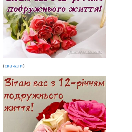
(
скачати
)