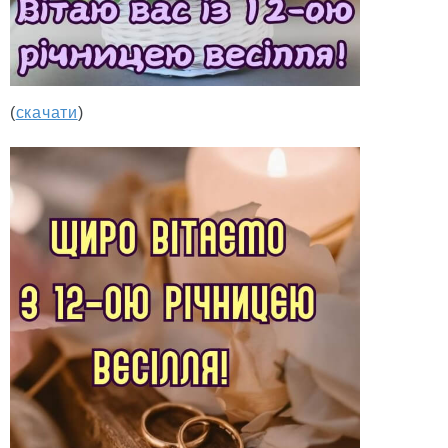
(
скачати
)