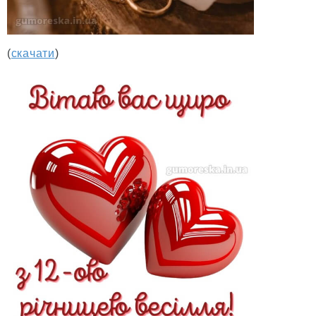
(
скачати
)