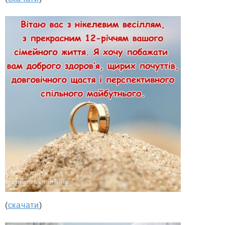
(
скачати
)