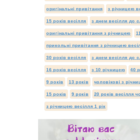
оригінальні привітання
з річницею в
15 років весілля
з днем весілля до с
оригінальні привітання з річницею
1
прикольні привітання з річницею весі
30 років весілля
з днем весілля до с
16 років весілля
з 10 річницею
40 
9 років
13 років
чоловікові з річн
15 років
9 років
20 років весілля ч
з річницею весілля 1 рік