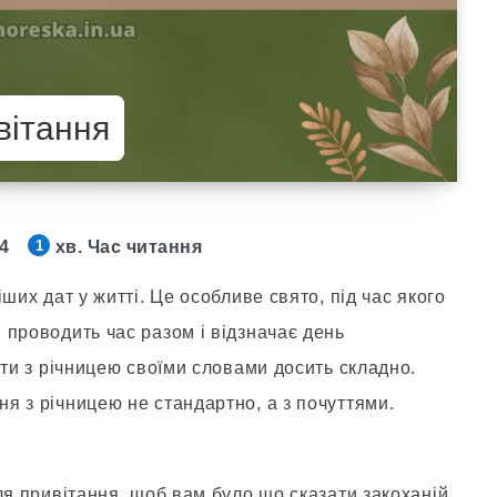
вітання
24
хв. Час читання
1
ших дат у житті. Це особливе свято, під час якого
 проводить час разом і відзначає день
ати з річницею своїми словами досить складно.
я з річницею не стандартно, а з почуттями.
ля привітання, щоб вам було що сказати закоханій