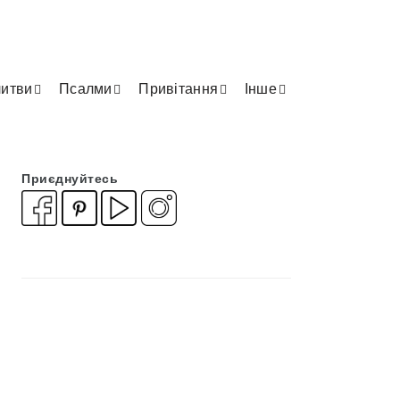
итви
Псалми
Привітання
Інше
Приєднуйтесь