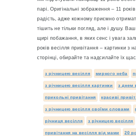
парі. Оригінальні зображення – 11 рокі
радість, адже кожному приємно отримат
тішить не тільки погляд, але і душу. Ваш
щирі побажання, в яких сенс і увага зал
років весілля привітання – картинки з н
сторінці, обирайте та надсилайте їх щ
з річницею весілля
мирного неба
п
з річницею весілля картинки
з днем 
прикольні привітання
красиві приві
з річницею весілля своїми словами
річниця весілля
з річницею весілля
привітання на весілля від мами
20 р