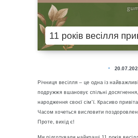
11 років весілля при
20.07.20
Річниця весілля – це одна із найважливі
подружжя вшановує спільні досягнення,
народження своєї сім’ї. Красиво привіт
Часом хочеться висловити поздоровленн
Проте, вихід є!
Ми підготували найкращі 11 років весіл