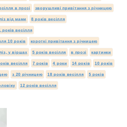
есілля в прозі
зворушливі привітання з річницею
ліз від мами
8 років весілля
1 років весілля
лля 10 років
короткі привітання з річницею
ліз, у віршах
5 років весілля
в прозі
картинки
років весілля
7 років
4 роки
14 років
10 років
ицею
з 20 річницею
18 років весілля
5 років
оловіку
12 років весілля