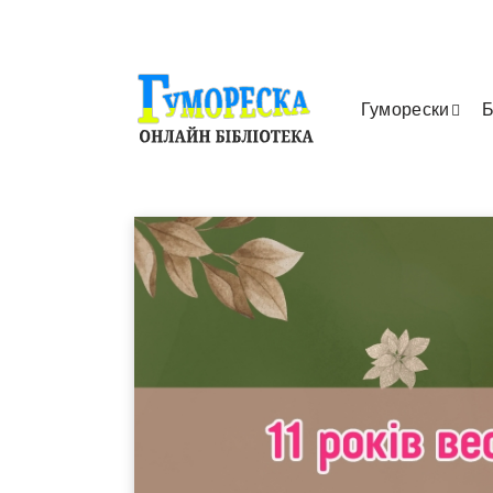
Гуморески
Б