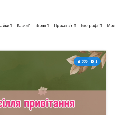
айки
Казки
Вірші
Прислів`я
Біографії
Мол
330
1