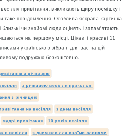
в весілля привітання, викликають щиру посмішку і
и таке повідомлення. Особлива яскрава картинка
і близькі чи знайомі люди оцінять і запам’ятають
ишаються на першому місці. Цікаві і красиві 11
аписами українською зібрані для вас на цій
асливому подружжю безкоштовно.
ривітання з річницею
весілля
з річницею весілля прикольні
тання з річницею
привітання на весілля
з днем весілля
мудрі привітання
10 років весілля
оків весілля
з днем весілля своїми словами