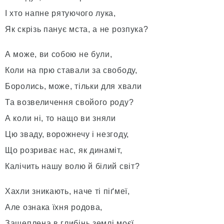
І хто напне рятуючого лука,
Як скрізь панує мста, а не розпука?
А може, ви собою не були,
Коли на прю ставали за свободу,
Боролись, може, тільки для хвали
Та возвеличення свойого роду?
А коли ні, то нащо ви зняли
Цю зваду, ворожнечу і незгоду,
Що розриває нас, як динаміт,
Калічить нашу волю й білий світ?
Хахли зникають, наче ті піґмеї,
Але ознака їхня родова,
Защеплена в глибінь землі моєї,