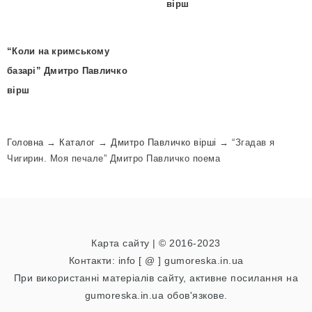
вірш
“Коли на кримському
базарі” Дмитро Павличко
вірш
Головна
→
Каталог
→
Дмитро Павличко вірші
→
“Згадав я
Чигирин. Моя печале” Дмитро Павличко поема
Карта сайту
| © 2016-2023
Контакти: info [ @ ] gumoreska.in.ua
При використанні матеріалів сайту, активне посилання на
gumoreska.in.ua обов'язкове.