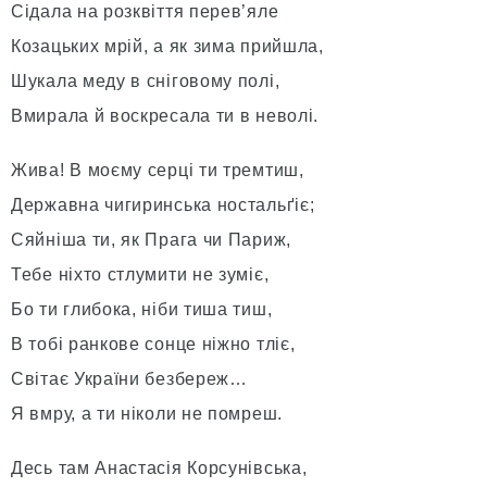
Сідала на розквіття перев’яле
Козацьких мрій, а як зима прийшла,
Шукала меду в сніговому полі,
Вмирала й воскресала ти в неволі.
Жива! В моєму серці ти тремтиш,
Державна чигиринська ностальґіє;
Сяйніша ти, як Прага чи Париж,
Тебе ніхто стлумити не зуміє,
Бо ти глибока, ніби тиша тиш,
В тобі ранкове сонце ніжно тліє,
Світає України безбереж…
Я вмру, а ти ніколи не помреш.
Десь там Анастасія Корсунівська,