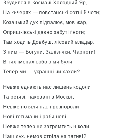
Збудився в Космачі Холодний Яр,
На кичерях — повстанські сотні й чоти;
Козацький дух підпалює, мов жар,
Опришківські давно забуті ґноти;
Там ходить Довбуш, лісовий владар,
З ним — Богуни, Залізняки, Чарноти!
В тих іменах собою ми були,
Тепер ми — українці чи хахли?
Невже єднають нас лишень кодоли
Та ретязі, наковані в Москві,
Невже потяли нас і розпороли
Нові гетьмани і раби нові,
Невже тепер не затремтить ніколи
Наш дух, немов стріла на тятиві?