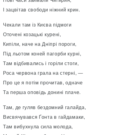
Нові часи займали Чигирин,
І зацвітав свободи ніжний крин.
Чекали там із Києва підмоги
Оточені козацькі курені,
Кипіли, наче на Дніпрі пороги,
Під льотом коней пагорби курні,
Там відбивались і горіли стоги,
Роса червона грала на стерні, —
Про це я потім прочитав, одначе
Та перша оповідь донині плаче.
Там, де гуляв бездомний галайда,
Висвячувався Ґонта в гайдамаки,
Там вибухнула сила молода,