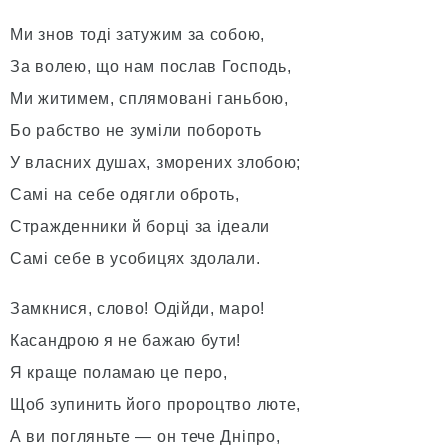
Ми знов тоді затужим за собою,
За волею, що нам послав Господь,
Ми житимем, сплямовані ганьбою,
Бо рабство не зуміли побороть
У власних душах, зморених злобою;
Самі на себе одягли оброть,
Стражденники й борці за ідеали
Самі себе в усобицях здолали.
Замкнися, слово! Одійди, маро!
Касандрою я не бажаю бути!
Я краще поламаю це перо,
Щоб зупинить його пророцтво люте,
А ви погляньте — он тече Дніпро,