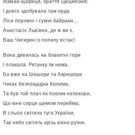
Мамай-Щириця, браття Цюцюпаки;
І довго здобувала там орда
Ліси порожні і сумні байраки…
Анастасіє Львівно, де ж ви є,
Ваш Чигирин із попелу встає!
Вона дивилась на блакитні гори
І плакала. Рятунку їм нема,
Бо вже на Шешори та Акришори
Чекає безпощадна Колима,
Та був той плач як поклик непокори,
Що юне серце щемом перейма;
В сльозі світила туга України,
Так небо світить крізь вікно руїни.