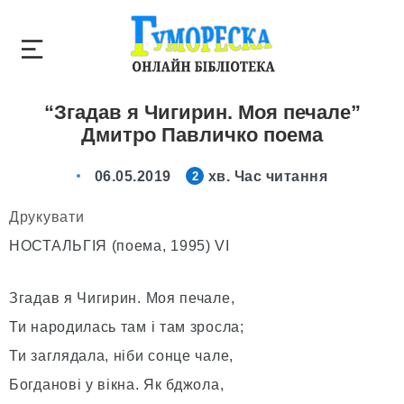
“Згадав я Чигирин. Моя печале”
Дмитро Павличко поема
06.05.2019
хв. Час читання
2
Друкувати
НОСТАЛЬГІЯ (поема, 1995) VI
Згадав я Чигирин. Моя печале,
Ти народилась там і там зросла;
Ти заглядала, ніби сонце чале,
Богданові у вікна. Як бджола,