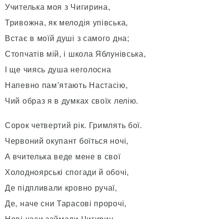
Учителька моя з Чигирина,
Тривожна, як мелодія упівська,
Встає в моїй душі з самого дна;
Стопчатів мій, і школа Яблунівська,
І ще чиясь душа неголосна
Напевно пам’ятають Настасію,
Чий образ я в думках своїх лелію.
Сорок четвертий рік. Гримлять бої.
Червоний окупант боїться ночі,
А вчителька веде мене в свої
Холодноярські спогади й обочі,
Де підпливали кровно ручаї,
Де, наче сни Тарасові пророчі,