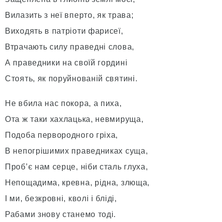
Вилазить з неї вперто, як трава;
Виходять в патріоти фарисеї,
Втрачають силу праведні слова,
А праведники на своїй гордині
Стоять, як поруйнованій святині.
Не вбила нас покора, а пиха,
Ота ж таки хахлацька, невмируща,
Подоба первородного гріха,
В непогрішимих праведниках суща,
Проб’є нам серце, ніби сталь глуха,
Непощадима, кревна, рідна, злюща,
І ми, безкровні, кволі і бліді,
Рабами знову станемо тоді.