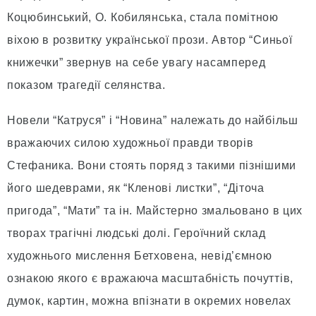
Коцюбинський, О. Кобилянська, стала помітною
віхою в розвитку української прози. Автор “Синьої
книжечки” звернув на себе увагу насамперед
показом трагедії селянства.
Новели “Катруся” і “Новина” належать до найбільш
вражаючих силою художньої правди творів
Стефаника. Вони стоять поряд з такими пізнішими
його шедеврами, як “Кленові листки”, “Діточа
пригода”, “Мати” та ін. Майстерно змальовано в цих
творах трагічні людські долі. Героїчний склад
художнього мислення Бетховена, невід’ємною
ознакою якого є вражаюча масштабність почуттів,
думок, картин, можна впізнати в окремих новелах