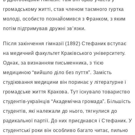
громадському житті, став членом таємного гуртка
молоді, особисто познайомився з Франком, з яким
потім підтримував дружні зв’язки.
Після закінчення гімназії (1892) Стефаник вступає
на медичний факультет Краківського університету.
Однак, за визнанням письменника, з тією
медициною “вийшло діло без пуття”. Замість
студіювання медицини він поринає у літературне і
громадське життя Кракова. Тут існувало товариство
студентів-українців “Академічна громада”. Більшість
студентів, які належали до нього, тягнулися до
радикальної партії. До них приєднався і Стефаник. У
студентські роки він особливо багато читає, пильно