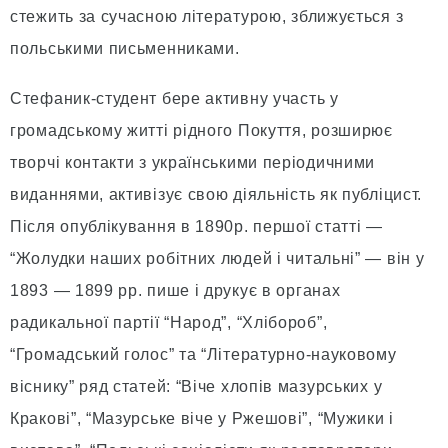
стежить за сучасною літературою, зближується з
польськими письменниками.
Стефаник-студент бере активну участь у
громадському житті рідного Покуття, розширює
творчі контакти з українськими періодичними
виданнями, активізує свою діяльність як публіцист.
Після опублікування в 1890р. першої статті —
“Жолудки наших робітних людей і читальні” — він у
1893 — 1899 рр. пише і друкує в органах
радикальної партії “Народ”, “Хлібороб”,
“Громадський голос” та “Літературно-науковому
віснику” ряд статей: “Віче хлопів мазурських у
Кракові”, “Мазурське віче у Ржешові”, “Мужики і