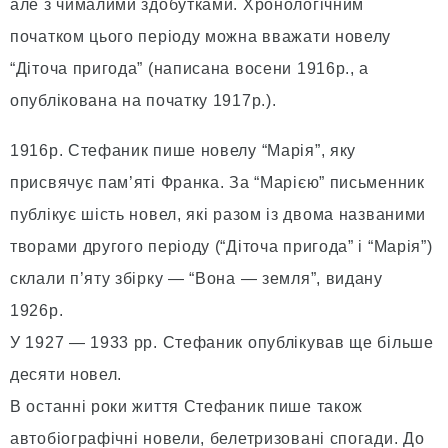
але з чималими здобутками. Хронологічним
початком цього періоду можна вважати новелу
“Діточа пригода” (написана восени 1916р., а
опублікована на початку 1917р.).
1916р. Стефаник пише новелу “Марія”, яку
присвячує пам’яті Франка. За “Марією” письменник
публікує шість новел, які разом із двома названими
творами другого періоду (“Діточа пригода” і “Марія”)
склали п’яту збірку — “Вона — земля”, видану
1926р.
У 1927 — 1933 рр. Стефаник опублікував ще більше
десяти новел.
В останні роки життя Стефаник пише також
автобіографічні новели, белетризовані спогади. До