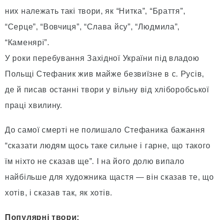
них належать такі твори, як “Нитка”, “Браття”,
“Серце”, “Вовчиця”, “Слава йсу”, “Людмила”,
“Каменярі”.
У роки перебування Західної України під владою
Польщі Стефаник жив майже безвиїзне в с. Русів,
де й писав останні твори у вільну від хліборобської
праці хвилину.
До самої смерті не полишало Стефаника бажання
“сказати людям щось таке сильне і гарне, що такого
їм ніхто не сказав ще”. І на його долю випало
найбільше для художника щастя — він сказав те, що
хотів, і сказав так, як хотів.
Популярні твори: