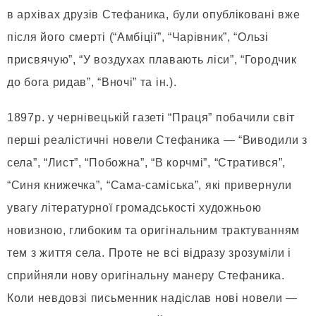
в архівах друзів Стефаника, були опубліковані вже
після його смерті (“Амбіції”, “Чарівник”, “Ользі
присвячую”, “У воздухах плавають ліси”, “Городчик
до бога ридав”, “Вночі” та ін.).
1897р. у чернівецькій газеті “Праця” побачили світ
перші реалістичні новели Стефаника — “Виводили з
села”, “Лист”, “Побожна”, “В корчмі”, “Стратився”,
“Синя книжечка”, “Сама-саміська”, які привернули
увагу літературної громадськості художньою
новизною, глибоким та оригінальним трактуванням
тем з життя села. Проте не всі відразу зрозуміли і
сприйняли нову оригінальну манеру Стефаника.
Коли невдовзі письменник надіслав нові новели —