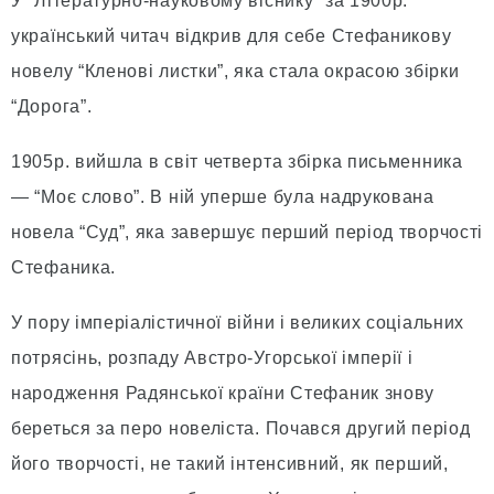
У “Літературно-науковому віснику” за 1900р.
український читач відкрив для себе Стефаникову
новелу “Кленові листки”, яка стала окрасою збірки
“Дорога”.
1905р. вийшла в світ четверта збірка письменника
— “Моє слово”. В ній уперше була надрукована
новела “Суд”, яка завершує перший період творчості
Стефаника.
У пору імперіалістичної війни і великих соціальних
потрясінь, розпаду Австро-Угорської імперії і
народження Радянської країни Стефаник знову
береться за перо новеліста. Почався другий період
його творчості, не такий інтенсивний, як перший,