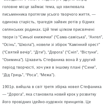
головне місце займає тема, що хвилювала
письменника протягом усього творчого життя, —
одинока старість, трагедія зайвих ротів у бідних
селянських родинах. Цій темі цілком присвячені
твори із “Синьої книжечки” (“Сама-саміська”, “Ангел”,
“Осінь”, “Школа”), новели зі збірок “Камінний хрест”
(“Святий вечір”, “Діти”), “Дорога” (“Сніп”, “Вістуни”,
“Озимина”). Цікавить Стефаника вона й у другий
період творчості, хоч уже в іншому плані (“Сини”,
“Дід Гриць”, “Роса”, “Межа”).
1901р. вийшла в світ третя збірка новел Стефаника
— “Дорога”, яка становила новий крок у розвитку
його провідних ідейно-художніх принципів. Це