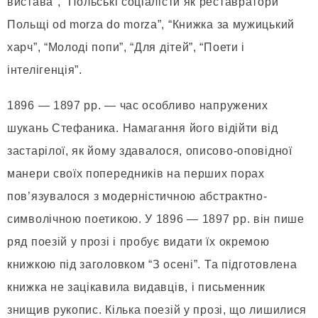
вистава”, “Польські соціалісти як реставратори
Польщі od morza do morza”, “Книжка за мужицький
харч”, “Молоді попи”, “Для дітей”, “Поети і
інтелігенція”.
1896 — 1897 рр. — час особливо напружених
шукань Стефаника. Намагання його відійти від
застарілої, як йому здавалося, описово-оповідної
манери своїх попередників на перших порах
пов’язувалося з модерністичною абстрактно-
символічною поетикою. У 1896 — 1897 рр. він пише
ряд поезій у прозі і пробує видати їх окремою
книжкою під заголовком “З осені”. Та підготовлена
книжка не зацікавила видавців, і письменник
знищив рукопис. Кілька поезій у прозі, що лишилися