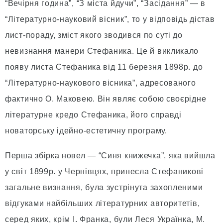
“Вечірня година”, “З міста йдучи”, “Засідання” — в
“Літературно-науковий вісник”, то у відповідь дістав
лист-пораду, зміст якого зводився по суті до
невизнання манери Стефаника. Це й викликало
появу листа Стефаника від 11 березня 1898р. до
“Літературно-наукового вісника”, адресованого
фактично О. Маковею. Він являє собою своєрідне
літературне кредо Стефаника, його справді
новаторську ідейно-естетичну програму.
Перша збірка новел — “Синя книжечка”, яка вийшла
у світ 1899р. у Чернівцях, принесла Стефаникові
загальне визнання, була зустрінута захопленими
відгуками найбільших літературних авторитетів,
серед яких, крім І. Франка, були Леся Українка, М.