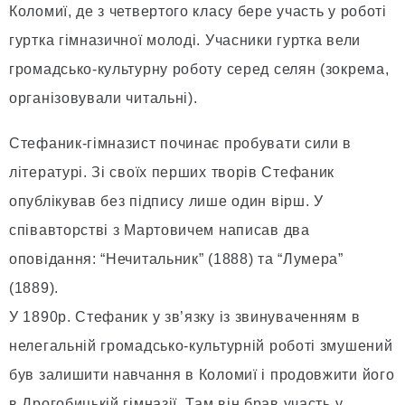
Коломиї, де з четвертого класу бере участь у роботі
гуртка гімназичної молоді. Учасники гуртка вели
громадсько-культурну роботу серед селян (зокрема,
організовували читальні).
Стефаник-гімназист починає пробувати сили в
літературі. Зі своїх перших творів Стефаник
опублікував без підпису лише один вірш. У
співавторстві з Мартовичем написав два
оповідання: “Нечитальник” (1888) та “Лумера”
(1889).
У 1890р. Стефаник у зв’язку із звинуваченням в
нелегальній громадсько-культурній роботі змушений
був залишити навчання в Коломиї і продовжити його
в Дрогобицькій гімназії. Там він брав участь у