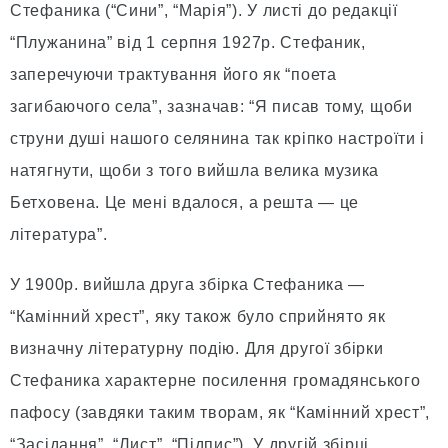
Стефаника (“Сини”, “Марія”). У листі до редакції
“Плужанина” від 1 серпня 1927р. Стефаник,
заперечуючи трактування його як “поета
загибаючого села”, зазначав: “Я писав тому, щоби
струни душі нашого селянина так кріпко настроїти і
натягнути, щоби з того вийшла велика музика
Бетховена. Це мені вдалося, а решта — це
література”.
У 1900р. вийшла друга збірка Стефаника —
“Камінний хрест”, яку також було сприйнято як
визначну літературну подію. Для другої збірки
Стефаника характерне посилення громадянського
пафосу (завдяки таким творам, як “Камінний хрест”,
“Засідання”, “Лист”, “Підпис”). У другій збірці