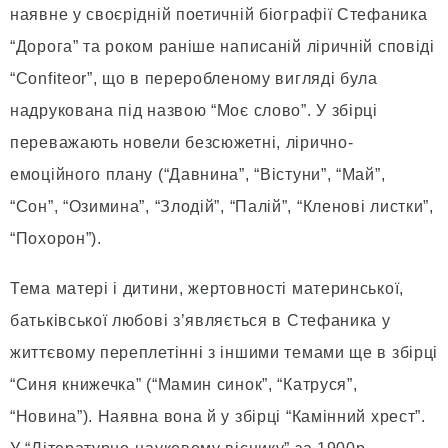
наявне у своєрідній поетичній біографії Стефаника
“Дорога” та роком раніше написаній ліричній сповіді
“Confiteor”, що в переробленому вигляді була
надрукована під назвою “Моє слово”. У збірці
переважають новели безсюжетні, лірично-
емоційного плану (“Давнина”, “Вістуни”, “Май”,
“Сон”, “Озимина”, “Злодій”, “Палій”, “Кленові листки”,
“Похорон”).
Тема матері і дитини, жертовності материнської,
батьківської любові з’являється в Стефаника у
життєвому переплетінні з іншими темами ще в збірці
“Синя книжечка” (“Мамин синок”, “Катруся”,
“Новина”). Наявна вона й у збірці “Камінний хрест”.