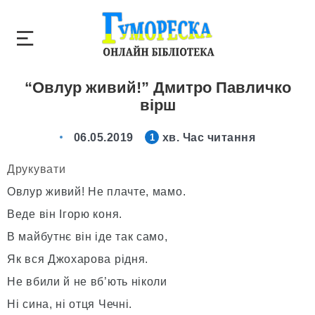
“Овлур живий!” Дмитро Павличко
вірш
06.05.2019
хв. Час читання
1
Друкувати
Овлур живий! Не плачте, мамо.
Веде він Ігорю коня.
В майбутнє він іде так само,
Як вся Джохарова рідня.
Не вбили й не вб’ють ніколи
Ні сина, ні отця Чечні.