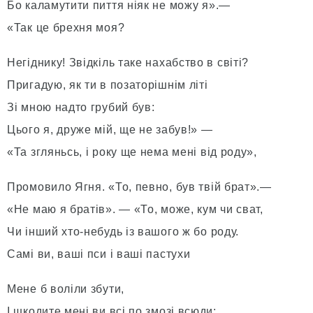
Бо каламутити пиття ніяк не можу я».—
«Так це брехня моя?
Негіднику! Звідкіль таке нахабство в світі?
Пригадую, як ти в позаторішнім літі
Зі мною надто грубий був:
Цього я, друже мій, ще не забув!» —
«Та згляньсь, і року ще нема мені від роду»,
Промовило Ягня. «То, певно, був твій брат».—
«Не маю я братів». — «То, може, кум чи сват,
Чи інший хто-небудь із вашого ж бо роду.
Самі ви, ваші пси і ваші пастухи
Мене б воліли збути,
І шкодите мені ви всі по змозі всюди: