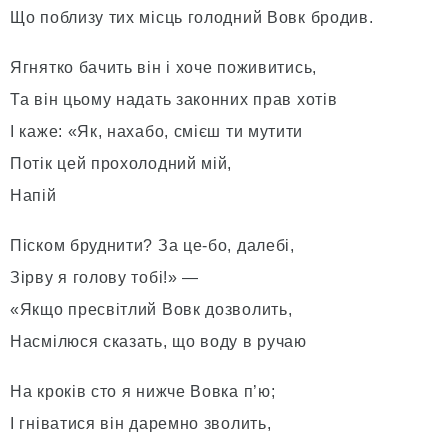
Що поблизу тих місць голодний Вовк бродив.
Ягнятко бачить він і хоче поживитись,
Та він цьому надать законних прав хотів
І каже: «Як, нахабо, смієш ти мутити
Потік цей прохолодний мій,
Напій
Піском бруднити? За це-бо, далебі,
Зірву я голову тобі!» —
«Якщо пресвітлий Вовк дозволить,
Насмілюся сказать, що воду в ручаю
На кроків сто я нижче Вовка п’ю;
І гніватися він даремно зволить,