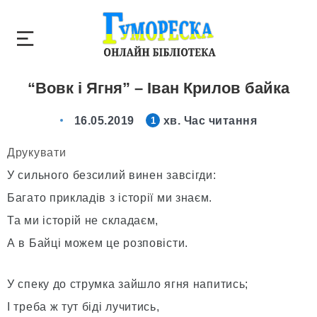
“Вовк і Ягня” – Іван Крилов байка
16.05.2019
хв. Час читання
1
Друкувати
У сильного безсилий винен завсігди:
Багато прикладів з історії ми знаєм.
Та ми історій не складаєм,
А в Байці можем це розповісти.
У спеку до струмка зайшло ягня напитись;
І треба ж тут біді лучитись,