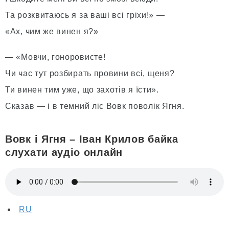
Та розквитаюсь я за ваші всі гріхи!» —
«Ах, чим же винен я?»
— «Мовчи, гоноровисте!
Чи час тут розбирать провини всі, щеня?
Ти винен тим уже, що захотів я їсти».
Сказав — і в темний ліс Вовк поволік Ягня.
Вовк і Ягня – Іван Крилов байка
слухати аудіо онлайн
RU