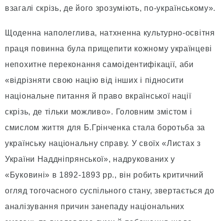
взагалі скрізь, де його зрозуміють, по-українському».
Щоденна наполеглива, натхненна культурно-освітня
праця повинна була прищепити кожному українцеві
непохитне переконання самоідентифікації, аби
«відрізняти свою націю від інших і підносити
національне питання й право вкраїнської нації
скрізь, де тільки можливо». Головним змістом і
смислом життя для Б.Грінченка стала боротьба за
українську національну справу. У своїх «Листах з
України Наддніпрянської», надрукованих у
«Буковині» в 1892-1893 рр., він робить критичний
огляд тогочасного суспільного стану, звертається до
аналізування причин занепаду національних