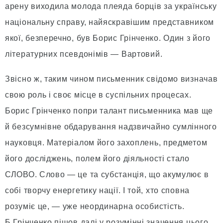
арену виходила молода плеяда борців за українську
національну справу, найяскравішим представником
якої, безперечно, був Борис Грінченко. Один з його
літературних псевдонімів — Вартовий.
Звісно ж, таким чином письменник свідомо визначав
свою роль і своє місце в суспільних процесах.
Борис Грінченко попри талант письменника мав ще
й безсумнівне обдарування надзвичайно сумлінного
науковця. Матеріалом його захоплень, предметом
його досліджень, полем його діяльності стало
СЛОВО. Слово — це та субстанція, що акумулює в
собі творчу енергетику нації. І той, хто сповна
розуміє це, — уже неординарна особистість.
Б.Грінченко пішов далі у розумінні значення цього