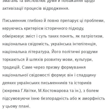
змагань та висловлює думи й побажання щодо
активізації процесів відродження.
Письменник глибоко й повно препарує ці проблеми,
керуючись критерієм історичного підходу,
обмірковує зміст і суть таких понять, як патріотизм,
національна свідомість, українська інтелігенція,
національна література. Його політичні роздуми
торкаються й шляхів розвитку мови, культури,
традицій. Саме через призму формування
національної свідомості формує він і спадщину
деяких українських письменників та істориків
(зокрема Г.Квітки, М.Костомарова та ін.), з болем
підсумовуючи їхню безпорадність або ж аморфність
у цьому плані.