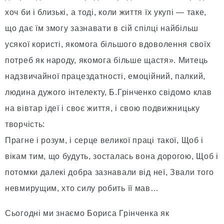
хоч би і близькі, а тоді, коли життя їх укупі — таке,
що дає їм змогу зазнавати в сій спілці найбільш
усякої користі, якомога більшого вдоволення своїх
потреб як народу, якомога більше щастя». Митець
надзвичайної працездатності, емоційний, палкий,
людина дужого інтелекту, Б.Грінченко свідомо клав
на вівтар ідеї і своє життя, і свою подвижницьку
творчість:
Прагне і розум, і серце великої праці такої, Щоб і
вікам тим, що будуть, зосталась вона дорогою, Щоб і
потомки далекі добра зазнавали від неї, Звали того
невмирущим, хто силу робить її мав…
Сьогодні ми знаємо Бориса Грінченка як