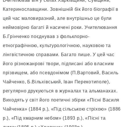
Вчителював він у селах Харківщини, Сумщини,
Катеринославщини. Зовнішній бік його біографії в
цей час маловиразний, але внутрішньо це були
неймовірно багаті й насичені роки. Учителювання
Б.Грінченко поєднував з фольклорно-
етнографічною, культурологічною, науковою та
лінгвістичною справами. Багато пише. У цей час
його різножанрові твори, підписані або власним
прізвищем, або псевдонімом (П.Вартовий, Василь
Чайченко, Б.Вільхівський, Іван Перекотиполе),
регулярно друкуються в журналах та альманахах.
Виходять у світ його поетичні збірки «Пісні Василя
Чайченка» (1884 р.), «Під сільською стріхою» (1886
р.), «Під хмарним небом» (1893 р.), «Пісні та