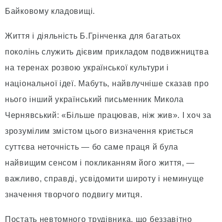
Байковому кладовищі.
Життя і діяльність Б.Грінченка для багатьох
поколінь служить дієвим прикладом подвижництва
на теренах розвою української культури і
національної ідеї. Мабуть, найвлучніше сказав про
нього інший український письменник Микола
Чернявський: «Більше працював, ніж жив». І хоч за
зрозумілим змістом цього визначення криється
суттєва неточність — бо саме праця й була
найвищим сенсом і покликанням його життя, —
важливо, справді, усвідомити широту і неминуще
значення творчого подвигу митця.
Постать невтомного трудівника, що беззавітно