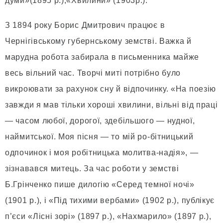
думи»(1895 р.),«Хвилини» (1903р.).
З 1894 року Борис Дмитрович працює в
Чернігівському губернському земстві. Важка й
марудна робота забирала в письменника майже
весь вільний час. Творчі миті потрібно було
викроювати за рахунок сну й відпочинку. «На поезію
завжди я мав тільки хороші хвилини, вільні від праці
— часом любої, дорогої, здебільшого — нудної,
наймитської. Моя пісня — то мій ро-бітницький
одпочинок і моя робітницька молитва-надія», —
зізнавався митець. За час роботи у земстві
Б.Грінченко пише дилогію «Серед темної ночі»
(1901 р.), і «Під тихими вербами» (1902 р.), публікує
п’єси «Лісні зорі» (1897 р.), «Нахмарило» (1897 р.),