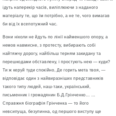
ідуть наперекір часів, виліплюючи з наданого
матеріалу те, що їм потрібно, а не те, чого вимагав
би від їх всепотужний час.
Вони ніколи не йдуть по лінії найменшого опору, а
немов навмисне, з протесту, вибирають собі
найтяжчу дорогу, найбільш терням закидану та
перешкодами обставлену, і простують нею — куди?
Ти ж керуй туди спокійно, Де горить мета твоя, —
відповідає один з найвиразніших представників
такого типу людей, наш-таки, український,
письменник і громадянин Б.Д.Грінченко… …
Справжня біографія Грінченка — то його
невсипуща, безупинна, од першого виступу ще