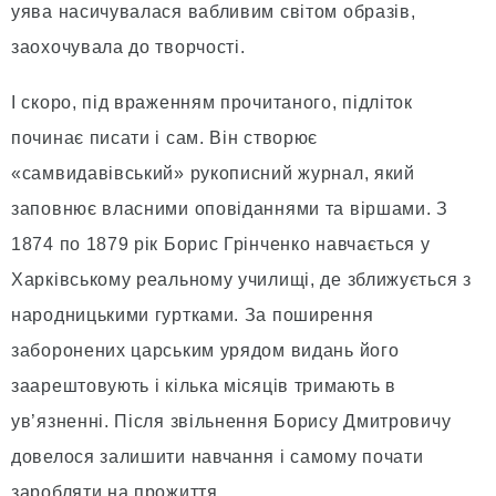
уява насичувалася вабливим світом образів,
заохочувала до творчості.
І скоро, під враженням прочитаного, підліток
починає писати і сам. Він створює
«самвидавівський» рукописний журнал, який
заповнює власними оповіданнями та віршами. З
1874 по 1879 рік Борис Грінченко навчається у
Харківському реальному училищі, де зближується з
народницькими гуртками. За поширення
заборонених царським урядом видань його
заарештовують і кілька місяців тримають в
ув’язненні. Після звільнення Борису Дмитровичу
довелося залишити навчання і самому почати
заробляти на прожиття.