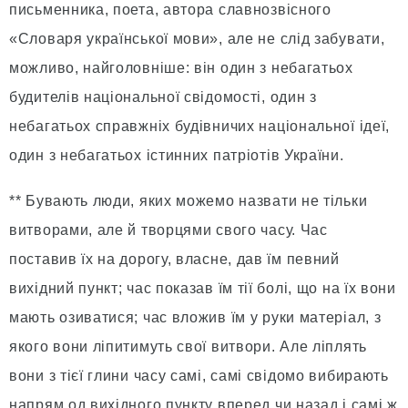
письменника, поета, автора славнозвісного
«Словаря української мови», але не слід забувати,
можливо, найголовніше: він один з небагатьох
будителів національної свідомості, один з
небагатьох справжніх будівничих національної ідеї,
один з небагатьох істинних патріотів України.
** Бувають люди, яких можемо назвати не тільки
витворами, але й творцями свого часу. Час
поставив їх на дорогу, власне, дав їм певний
вихідний пункт; час показав їм тії болі, що на їх вони
мають озиватися; час вложив їм у руки матеріал, з
якого вони ліпитимуть свої витвори. Але ліплять
вони з тієї глини часу самі, самі свідомо вибирають
напрям од вихідного пункту вперед чи назад і самі ж