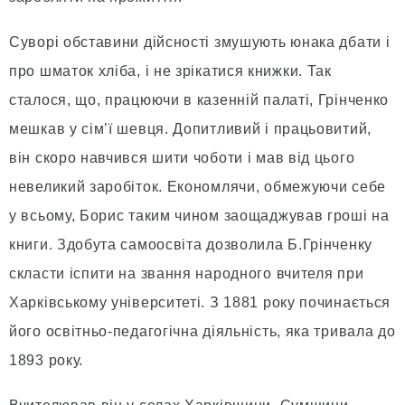
Суворі обставини дійсності змушують юнака дбати і
про шматок хліба, і не зрікатися книжки. Так
сталося, що, працюючи в казенній палаті, Грінченко
мешкав у сім’ї шевця. Допитливий і працьовитий,
він скоро навчився шити чоботи і мав від цього
невеликий заробіток. Економлячи, обмежуючи себе
у всьому, Борис таким чином заощаджував гроші на
книги. Здобута самоосвіта дозволила Б.Грінченку
скласти іспити на звання народного вчителя при
Харківському університеті. З 1881 року починається
його освітньо-педагогічна діяльність, яка тривала до
1893 року.