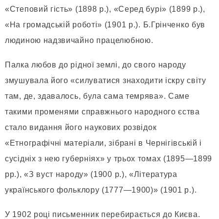
«Степовий гість» (1898 р.), «Серед бурі» (1899 р.),
«На громадській роботі» (1901 р.). Б.Грінченко був
людиною надзвичайно працелюбною.
Палка любов до рідної землі, до свого народу
змушувала його «силуватися знаходити іскру світу
там, де, здавалось, була сама темрява». Саме
такими променями справжнього народного єства
стало видання його наукових розвідок
«Етнографічні матеріали, зібрані в Чернігівській і
сусідніх з нею губерніях» у трьох томах (1895—1899
рр.), «З вуст народу» (1900 р.), «Література
українського фольклору (1777—1900)» (1901 р.).
У 1902 році письменник перебирається до Києва.