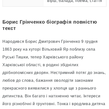
вірш, балада, поема, стаття
Борис Грінченко біографія повністю
текст
Народився Борис Дмитрович Грінченко 9 грудня
1863 року на хуторі Вільховий Яр поблизу села
Руські Тишки, тепер Харківського району
Харківської області, в родині збіднілих
дрібнопомісних дворян. Нестримний потяг до знань,
любов до слова, бажання оволодіти законами
прекрасного виявилися у хлопця ще з раннього
дитинства. Він багато і натхненно читає. Інтереси
його різнобічні й грунтовні. Тонка і вродлива дитяча