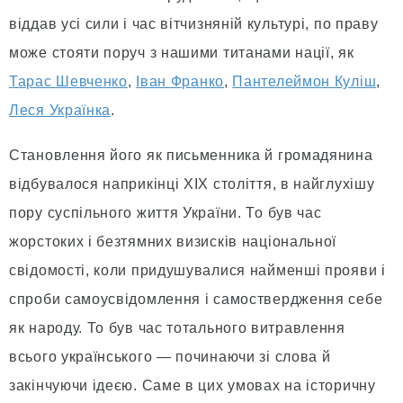
віддав усі сили і час вітчизняній культурі, по праву
може стояти поруч з нашими титанами нації, як
Тарас Шевченко
,
Іван Франко
,
Пантелеймон Куліш
,
Леся Українка
.
Становлення його як письменника й громадянина
відбувалося наприкінці XIX століття, в найглухішу
пору суспільного життя України. То був час
жорстоких і безтямних визисків національної
свідомості, коли придушувалися найменші прояви і
спроби самоусвідомлення і самоствердження себе
як народу. То був час тотального витравлення
всього українського — починаючи зі слова й
закінчуючи ідеєю. Саме в цих умовах на історичну