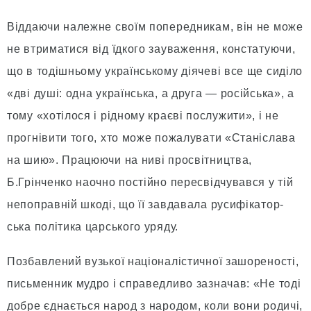
Віддаючи належне своїм попередникам, він не може
не втриматися від їдкого зауваження, констатуючи,
що в тодішньому українському діячеві все ще сиділо
«дві душі: одна українська, а друга — російська», а
тому «хотілося і рідному краєві послужити», і не
прогнівити того, хто може пожалувати «Станіслава
на шию». Працюючи на ниві просвітництва,
Б.Грінченко наочно постійно пересвідчувався у тій
непоправній шкоді, що її завдавала русифікатор-
ська політика царського уряду.
Позбавлений вузької націоналістичної зашореності,
письменник мудро і справедливо зазначав: «Не тоді
добре єднається народ з народом, коли вони родичі,