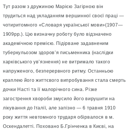
Тут разом з дружиною Марією Загірною він
трудиться над укладанням вершинної своєї праці —
чотиритомного «Словаря української мови»(1907—
1909рр.). Цю визначну роботу було відзначено
академічною премією. Підірване задавненим
туберкульозом здоров’я письменника (наслідки
харківського ув’язнення) не витримало такого
напруженого, безперервного ритму. Останньою
краплею його життєвого випробування стала смерть
дочки Насті та її малорічного сина. Різке
загострення хвороби змусило його вирушити на
лікування до Італії, але запізно — 6 травня 1910
року життя невтомного трударя обірвалося в м.
Оскендалетті. Поховано Б.Грінченка в Києві, на