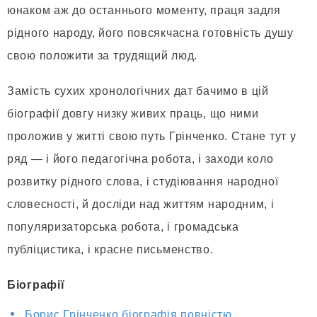
юнаком аж до останнього моменту, праця задля
рідного народу, його повсякчасна готовність душу
свою положити за трудящий люд.
Замість сухих хронологічних дат бачимо в цій
біографії довгу низку живих праць, що ними
проложив у житті свою путь Грінченко. Стане тут у
ряд — і його педагогічна робота, і заходи коло
розвитку рідного слова, і студіювання народної
словесності, й досліди над життям народним, і
популяризаторська робота, і громадська
публіцистика, і красне письменство.
Біографії
Борис Грінченко біографія повністю