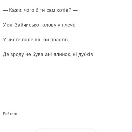
— Кажи, чого б ти сам хотів? —
Утяг Зайчисько голову у плечі:
У чисте поле він би полетів,
Де зроду не бува ані ялинок, ні дубків
Рейтинг