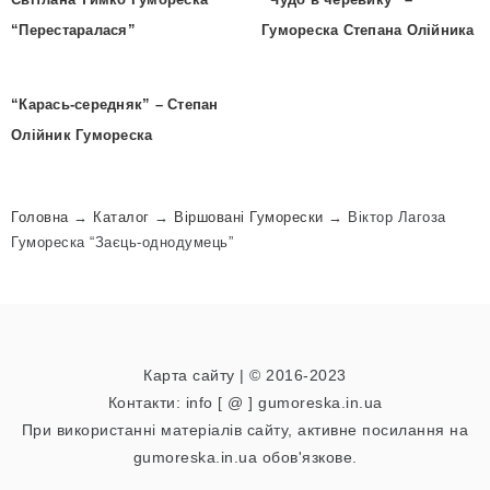
“Перестаралася”
Гумореска Степана Олійника
“Карась-середняк” – Степан
Олійник Гумореска
Головна
→
Каталог
→
Віршовані Гуморески
→
Віктор Лагоза
Гумореска “Заєць-однодумець”
Карта сайту
| © 2016-2023
Контакти: info [ @ ] gumoreska.in.ua
При використанні матеріалів сайту, активне посилання на
gumoreska.in.ua обов'язкове.