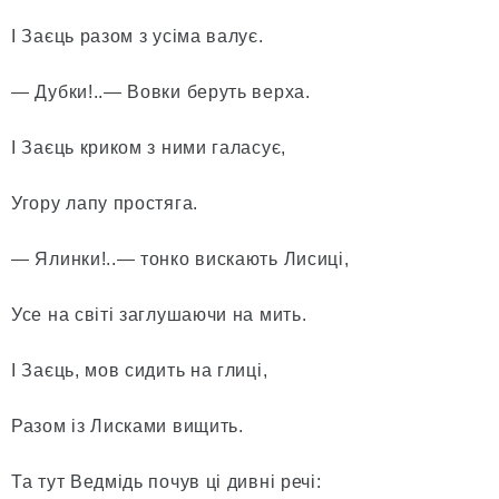
І Заєць разом з усіма валує.
— Дубки!..— Вовки беруть верха.
І Заєць криком з ними галасує,
Угору лапу простяга.
— Ялинки!..— тонко вискають Лисиці,
Усе на світі заглушаючи на мить.
І Заєць, мов сидить на глиці,
Разом із Лисками вищить.
Та тут Ведмідь почув ці дивні речі: