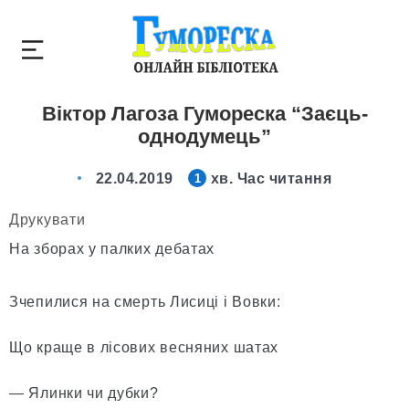
Віктор Лагоза Гумореска “Заєць-
однодумець”
22.04.2019
хв. Час читання
1
Друкувати
На зборах у палких дебатах
Зчепилися на смерть Лисиці і Вовки:
Що краще в лісових весняних шатах
— Ялинки чи дубки?