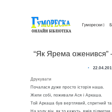
Гуморески
Б
“Як Ярема оженився” 
22.04.20
Друкувати
Почалася дуже просто історія наша.
Жили собі, поживали Ася і Аркаша.
Той Аркаша був вертлявий, спритний та
На ходу він, як то кажуть, вмів підметки