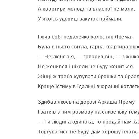
А квартири молодята власної не мали.
У якоїсь удовиці закуток наймали.
І жив собі недалечко холостяк Ярема.
Була в нього світла, гарна квартира окр
— Не люблю я, — говорив він, — з жінк
Не женився і ніколи не буду жениться.
Жінці ж треба купувати брошки та бра
Краще їстиму в їдальні вчорашні котлети
Здибав якось на дорозі Аркаша Ярему
І затіяв з ним розмову на слизеньку тему
— Ти людина одинока, то продай нам ха
Торгуватися не буду, дам хорошу плату.