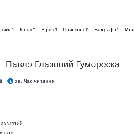
айки
Казки
Вірші
Прислів`я
Біографії
Мол
– Павло Глазовий Гумореска
19
хв. Час читання
1
 завзятий.
 рвати.