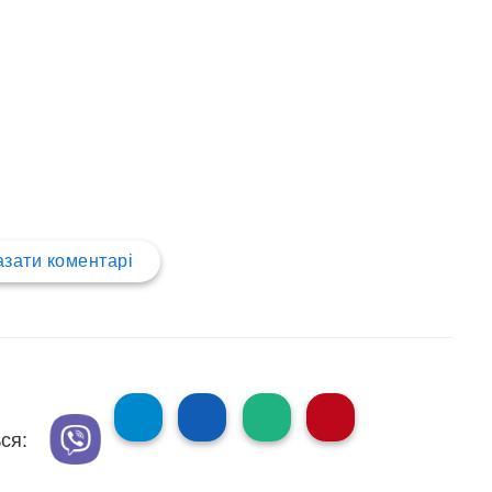
зати коментарі
ся: