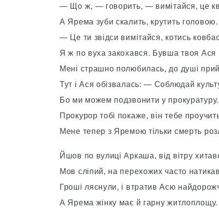
— Що ж, — говорить, — вимітайся, це 
А Ярема зуби скалить, крутить головою.
— Це ти звідси вимітайся, котись ковба
Я ж по вуха закохався. Бувша твоя Ася
Мені страшно полюбилась, до душі при
Тут і Ася обізвалась: — Соблюдай культ
Бо ми можем подзвонити у прокуратуру.
Прокурор тобі покаже, він тебе проучить
Мене тепер з Яремою тільки смерть роз
Йшов по вулиці Аркаша, від вітру хитав
Мов сліпий, на перехожих часто натикав
Гроші ляснули, і втратив Асю найдорожч
А Ярема жінку має й гарну житлоплощу.