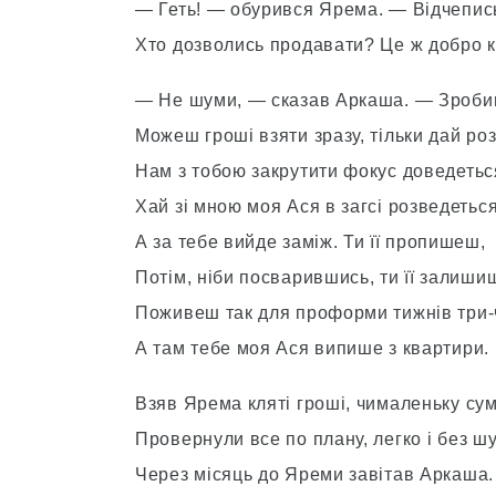
— Геть! — обурився Ярема. — Відчепись
Хто дозволись продавати? Це ж добро к
— Не шуми, — сказав Аркаша. — Зробим
Можеш гроші взяти зразу, тільки дай роз
Нам з тобою закрутити фокус доведетьс
Хай зі мною моя Ася в загсі розведеться
А за тебе вийде заміж. Ти її пропишеш,
Потім, ніби посварившись, ти її залиши
Поживеш так для проформи тижнів три-
А там тебе моя Ася випише з квартири.
Взяв Ярема кляті гроші, чималеньку сум
Провернули все по плану, легко і без шу
Через місяць до Яреми завітав Аркаша.