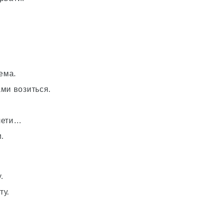
ема.
ами возиться.
слети…
.
.
ту.