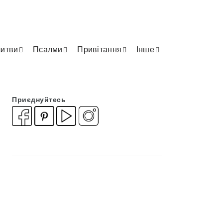
итви
Псалми
Привітання
Інше
Приєднуйтесь