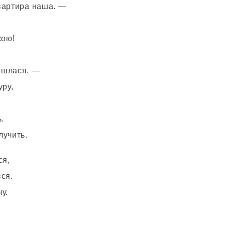
квартира наша. —
сою!
йшлася. —
уру,
.
лучить.
ся,
ся.
у.