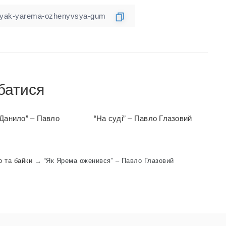
батися
 Данило” – Павло
“На суді” – Павло Глазовий
о та байки
→
“Як Ярема оженився” – Павло Глазовий