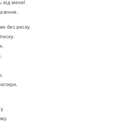
 від мене!
азенне.
о без риску.
писку.
я.
,
ш.
чотири,
у.
му.