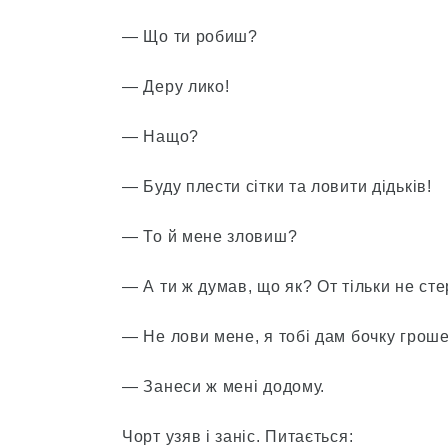
— Що ти робиш?
— Деру лико!
— Нащо?
— Буду плести сітки та ловити дідьків!
— То й мене зловиш?
— А ти ж думав, що як? От тільки не ст
— Не лови мене, я тобі дам бочку гроше
— Занеси ж мені додому.
Чорт узяв і заніс. Питається: