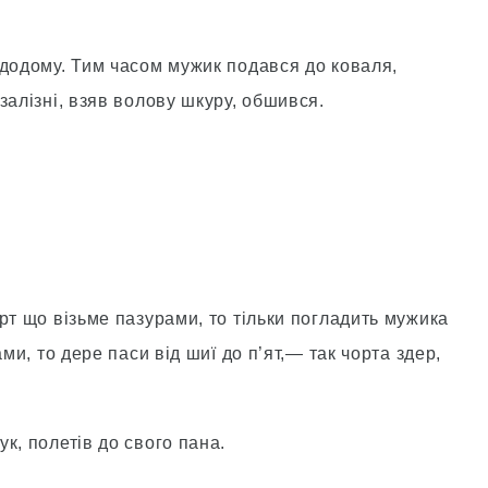
 додому. Тим часом мужик подався до коваля,
залізні, взяв волову шкуру, обшився.
рт що візьме пазурами, то тільки погладить мужика
ми, то дере паси від шиї до п’ят,— так чорта здер,
к, полетів до свого пана.