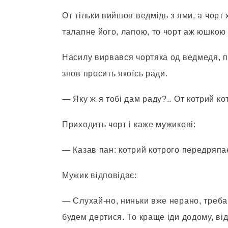
От тільки вийшов ведмідь з ями, а чорт
талапне його, лапою, то чорт аж юшкою
Насилу вирвався чортяка од ведмедя, по
знов просить якоїсь ради.
— Яку ж я тобі дам раду?.. От котрий ко
Приходить чорт і каже мужикові:
— Казав пан: котрий котрого передряпає,
Мужик відповідає:
— Слухай-но, ниньки вже нерано, треба
будем дертися. То краще іди додому, від