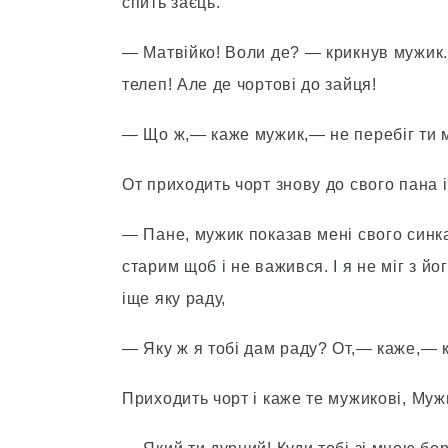
спить заєць.
— Матвійко! Воли де? — крикнув мужик. 
телеп! Але де чортові до зайця!
— Що ж,— каже мужик,— не перебіг ти м
От приходить чорт знову до свого пана і
— Пане, мужик показав мені свого синка і
старим щоб і не важився. І я не міг з йо
іще яку раду,
— Яку ж я тобі дам раду? От,— каже,— к
Приходить чорт і каже те мужикові, Мужи