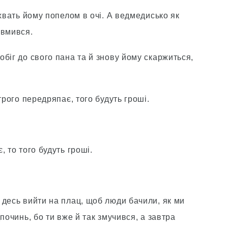
 хвать йому попелом в очі. А ведмедисько як
 вмився.
біг до свого пана та й знову йому скаржиться,
трого передряпає, того будуть гроші.
 то того будуть гроші.
 десь вийти на плац, щоб люди бачили, як ми
починь, бо ти вже й так змучився, а завтра