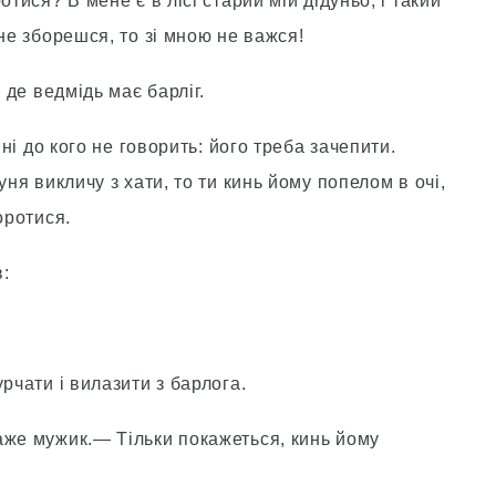
тися? В мене є в лісі старий мій дідуньо, і такий
не зборешся, то зі мною не важся!
 де ведмідь має барліг.
 ні до кого не говорить: його треба зачепити.
уня викличу з хати, то ти кинь йому попелом в очі,
оротися.
:
рчати і вилазити з барлога.
аже мужик.— Тільки покажеться, кинь йому