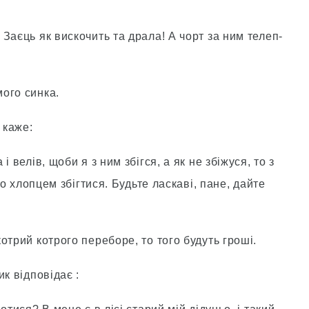
Заєць як вискочить та драла! А чорт за ним телеп-
ого синка.
 каже:
 велів, щоби я з ним збігся, а як не збіжуся, то з
го хлопцем збігтися. Будьте ласкаві, пане, дайте
отрий котрого переборе, то того будуть гроші.
к відповідає :