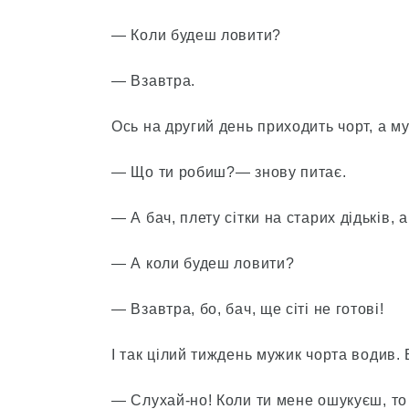
— Коли будеш ловити?
— Взавтра.
Ось на другий день приходить чорт, а м
— Що ти робиш?— знову питає.
— А бач, плету сітки на старих дідьків, 
— А коли будеш ловити?
— Взавтра, бо, бач, ще сіті не готові!
І так цілий тиждень мужик чорта водив. 
— Слухай-но! Коли ти мене ошукуєш, то