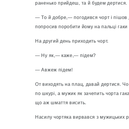
раненько прийдеш, та й будем дертися.
— То й добре,— погодився чорт і пішов
попросив поробити йому на пальці гаки 
На другий день приходить чорт.
— Ну як,— каже,— підем?
— Авжеж підем!
От виходять на плац, давай дертися. Чо
по шкурі, а мужик як зачепить чорта гака
що аж шмаття висить.
Насилу чортяка вирвався з мужицьких ру