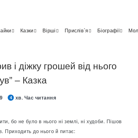
айки
Казки
Вірші
Прислів`я
Біографії
Мол
ив і діжку грошей від нього
ув” – Казка
19
хв. Час читання
4
ити, бо не було в нього ні землі, ні худоби. Пішов
ів. Приходить до нього й питає: