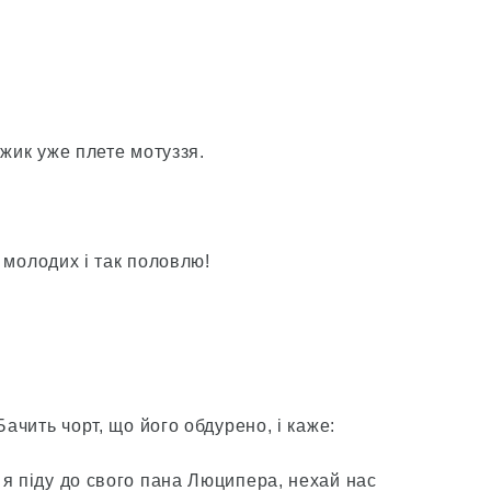
ужик уже плете мотуззя.
а молодих і так половлю!
Бачить чорт, що його обдурено, і каже:
 я піду до свого пана Люципера, нехай нас