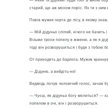
— Який ти дурний! Куди тобі зі мною боро
старий, що аж мохом поріс. Як ти з ним 
Повів мужик чорта до лісу, в якому знав,
— Мій дідуньо сліпий, нічого не бачить і
Візьми трохи попелу в жменю, а як я дід
тоді він розворушиться і буде з тобою б
От приходять до барлога. Мужик крикнув
— Дідуню, а вийдіть-но!
Ведмідь почув чоловічий голос, зачав бу
— Чуєш, як дідуньо богу молиться? — к
попелом в очі, він і розворушиться.