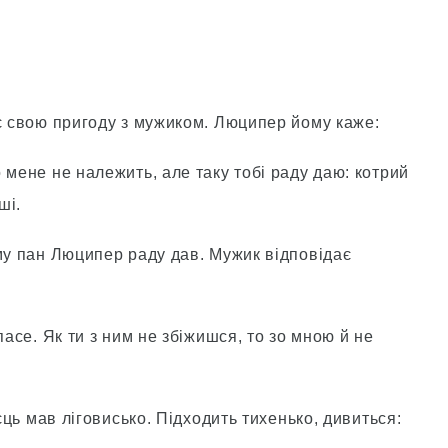
ує свою пригоду з мужиком. Люципер йому каже:
 мене не належить, але таку тобі раду даю: котрий
ші.
му пан Люципер раду дав. Мужик відповідає
пасе. Як ти з ним не збіжишся, то зо мною й не
аєць мав ліговисько. Підходить тихенько, дивиться: