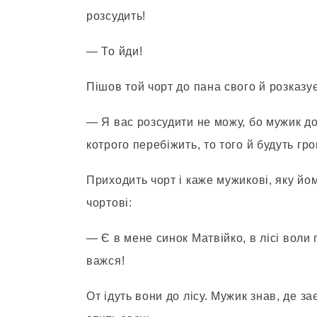
розсудить!
— То йди!
Пішов той чорт до пана свого й розказ
— Я вас розсудити не можу, бо мужик до
котрого перебіжить, то того й будуть гро
Приходить чорт і каже мужикові, яку йо
чортові:
— Є в мене синок Матвійко, в лісі воли 
важся!
От ідуть вони до лісу. Мужик знав, де з