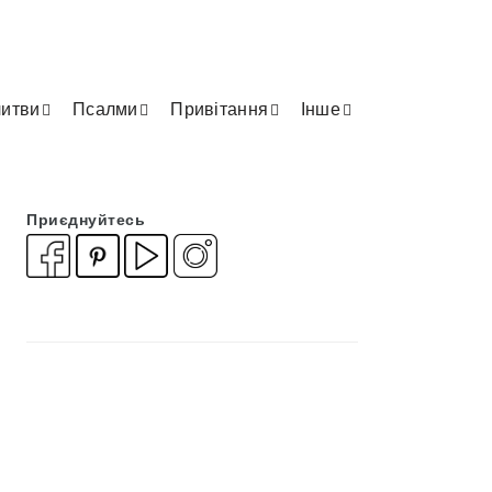
итви
Псалми
Привітання
Інше
Приєднуйтесь