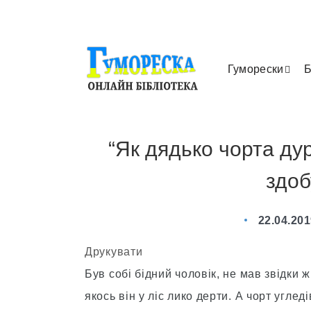
Гуморески
Б
“Як дядько чорта дур
здоб
22.04.20
Друкувати
Був собі бідний чоловік, не мав звідки ж
якось він у ліс лико дерти. А чорт углед