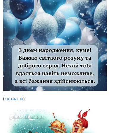
(
скачати
)