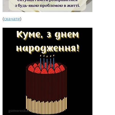
(
скачати
)