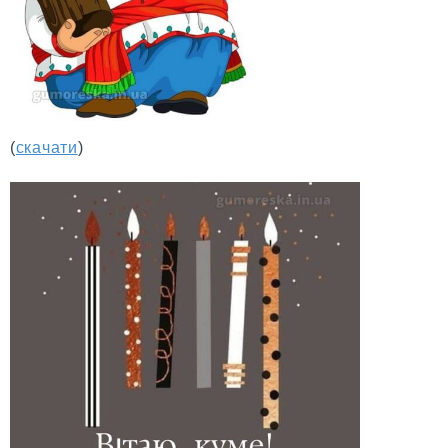
(
скачати
)