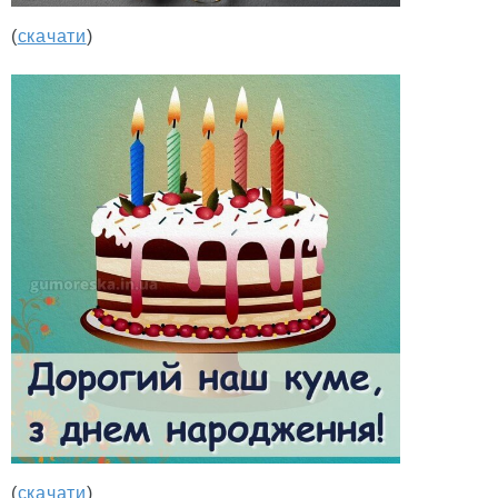
(
скачати
)
(
скачати
)