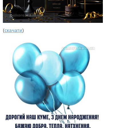
(
скачати
)