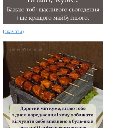
(
скачати
)