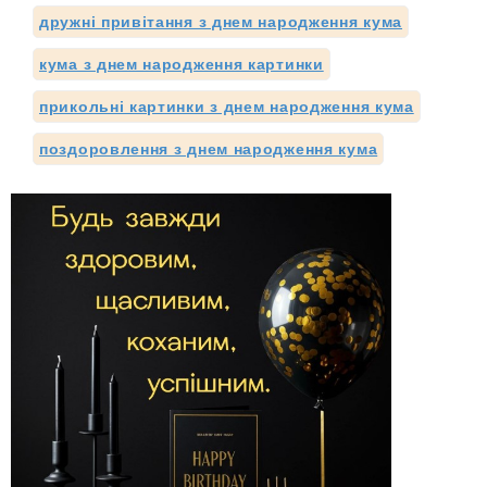
дружні привітання з днем народження кума
кума з днем народження картинки
прикольні картинки з днем народження кума
поздоровлення з днем народження кума