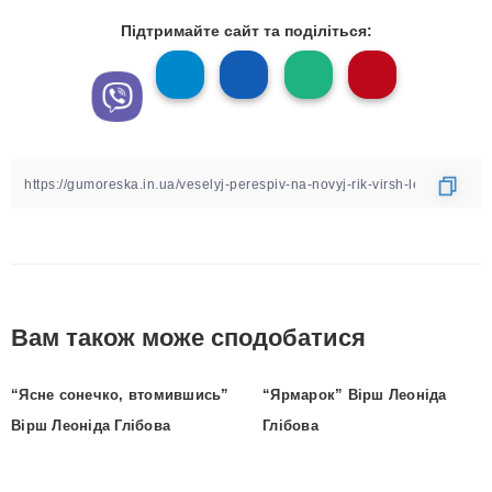
Підтримайте сайт та поділіться:
Вам також може сподобатися
“Ясне сонечко, втомившись”
“Ярмарок” Вірш Леоніда
Вірш Леоніда Глібова
Глібова