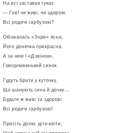
На всі заставки гукає:
— Гов! чи живі, чи здорові
Всі родичі гарбузові?
Обізвалась «Зоря» ясна,
Його донечка прекрасна,
А за нею і «Дзвінок»,
Говорливенький синок.
Гудуть брати у куточку,
Що шанують сина й дочку…
Будьте ж живі та здорові
Всі родичі гарбузові!
Просіть долю, діти-квіти,