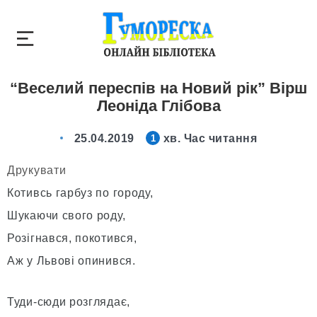
“Веселий переспів на Новий рік” Вірш
Леоніда Глібова
25.04.2019
хв. Час читання
1
Друкувати
Котивсь гарбуз по городу,
Шукаючи свого роду,
Розігнався, покотився,
Аж у Львові опинився.
Туди-сюди розглядає,