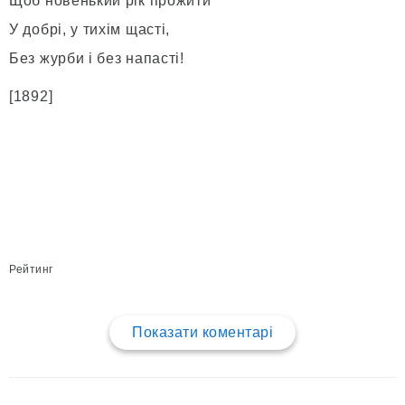
Щоб новенький рік прожити
У добрі, у тихім щасті,
Без журби і без напасті!
[1892]
Рейтинг
Показати коментарі