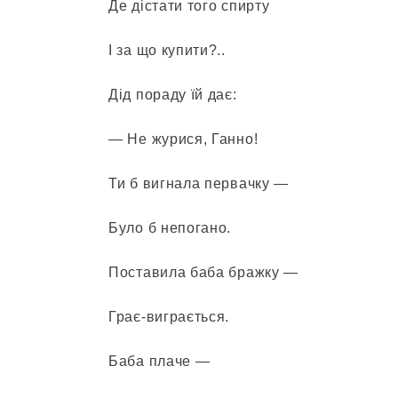
Де дістати того спирту
І за що купити?..
Дід пораду їй дає:
— Не журися, Ганно!
Ти б вигнала первачку —
Було б непогано.
Поставила баба бражку —
Грає-виграється.
Баба плаче —