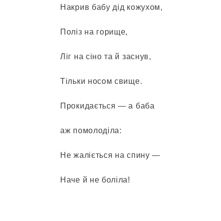
Накрив бабу дід кожухом,
Поліз на горище,
Ліг на сіно та й заснув,
Тільки носом свище.
Прокидається — а баба
аж помолоділа:
Не жаліється на спину —
Наче й не боліла!