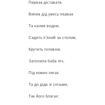
Первак діставати.
Випив дід увесь первак
Та налив водою.
Сидить п’яний за столом,
Крутить головою.
Затопила баба піч,
Під комин лягає
Та до діда зі слізьми,
Так його благає: