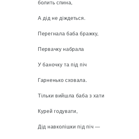
болить спина,
А дід не діждеться.
Перегнала баба бражку,
Первачку набрала
У баночку та під піч
Гарненько сховала.
Тільки вийшла баба з хати
Курей годувати,
Дід навколішки під піч —