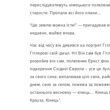
переслідуватимуть німецького полковник
старости. Пропали всі його плани…
“Цю землю можна їсти!” — пригадував ві
недавно, майже вчора.
Час від часу він дивився на портрет Гітл
Гітлерові свій ідеал. Ні! Він сам був Г
розробив він сам, полковник Ернст фон
підкорення Східної Європи – усе це бул
за свого сина: випалював цілі села, райо
днем, село за селом, пожежа за пожеже
останнього висновку — кінець… Кінець 
Крауза. Кінець”.