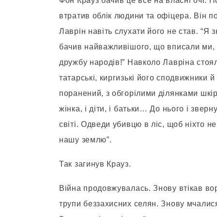
Фон Крауз бачив це все на власні очі. 
втратив облік людини та офіцера. Він 
Лаврін навіть слухати його не став. “Я
бачив найважливішого, що вписали ми, 
дружбу народів!” Навколо Лавріна стояли
татарські, киргизькі його сподвижники 
поранений, з обгорілими ділянками шкіри,
жінка, і діти, і батьки… До нього і звер
світі. Одведи убивцю в ліс, щоб ніхто н
нашу землю”.
Так загинув Крауз.
Війна продовжувалась. Знову втікав вор
трупи беззахисних селян. Знову мчалися 