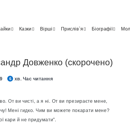
айки
Казки
Вірші
Прислів`я
Біографії
Мол
ксандр Довженко (скорочено)
19
хв. Час читання
6
во. От ви чисті, а я ні. От ви презираєте мене,
чу! Мені гидко. Чим ви можете покарати мене?
ї кари й не придумати”.