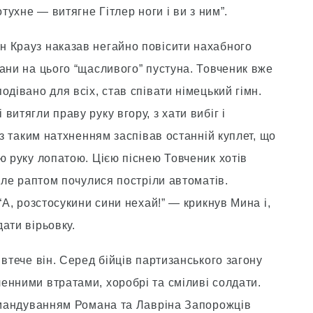
отухне — витягне Гітлер ноги і ви з ним”.
 Крауз наказав негайно повісити нахабного
ани на цього “щасливого” пустуна. Товченик вже
дівано для всіх, став співати німецький гімн.
итягли праву руку вгору, з хати вибіг і
 з таким натхненням заспівав останній куплет, що
ю руку лопатою. Цією піснею Товченик хотів
 але раптом почулися постріли автоматів.
“А, розстосукини сини нехай!” — крикнув Мина і,
ати вірьовку.
втече він. Серед бійців партизанського загону
енними втратами, хоробрі та сміливі солдати.
командуванням Романа та Лавріна Запорожців