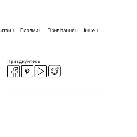
итви
Псалми
Привітання
Інше
Приєднуйтесь