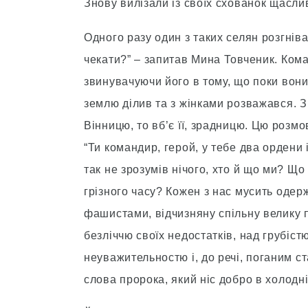
Знову вилізали із своїх схованок щаслив
Одного разу один з таких селян розгнів
чекати?” – запитав Мина Товченик. Ком
звинувачуючи його в тому, що поки вони
землю ділив та з жінками розважався. Зг
Вінницю, то вб’є її, зрадницю. Цю роз
“Ти командир, герой, у тебе два ордени
так не зрозумів нічого, хто й що ми? Що 
грізного часу? Кожен з нас мусить одер
фашистами, відчизняну спільну велику 
безліччю своїх недостатків, над грубіст
неуважительностю і, до речі, поганим ст
слова пророка, який ніс добро в холодн