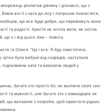
апорожець розпитав дівчину і дізнався, що з
Вивів він її з хати до лісу і попросив поклястися,
 пообіцяв, що все буде добре, що переможуть вони
щасті та радості. Христя не хотіла жити, не хотіла
 що є і від цього ліки – помста.
стя та Олеся. “Це і все. Я йду помститися,
і чутно було вибухи від снарядів, наступали
ли, підпалюючи хати та вивозячи людей у
инах, багато хто просто біг, не жаліючи своїх сил.
ості та мужності, але багато хто з командирів не
ей, що вилазили з погребів, щоб привітати рідних
равчина.