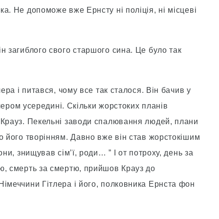
а. Не допоможе вже Ернсту ні поліція, ні місцеві
н загиблого свого старшого сина. Це було так
ера і питався, чому все так сталося. Він бачив у
ітлером усередині. Скільки жорстоких планів
 Крауз. Пекельні заводи спалювання людей, плани
о його творінням. Давно вже він став жорстокішим
ни, знищував сім’ї, роди… ” І от потроху, день за
ю, смерть за смертю, прийшов Крауз до
Німеччини Гітлера і його, полковника Ернста фон