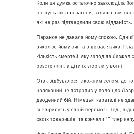
Коли ця думка остаточно заволоділа йог
розпускати свої загони, залишаючи тіль
які не раз підтвердили свою відданість.
Параноя не давала йому спокою. Однієї
виколює йому очі та відрізає язика. Пл
кількість смертей, яку заподіяв безжалі
розстріляні, а діти їх згоріли у вогні.
Отак відбувалося з кожним селом, до то
наляканий не потрапив у полон до Лавр
дводенний бій. Німецькі карателі не зда
зневірились у своїй перемозі. Тоді, пі
своїх товаришів, та кричали “Гітлер капу