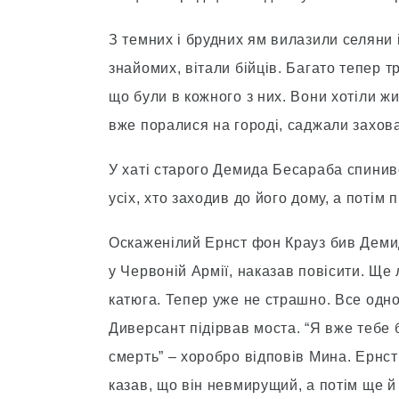
З темних і брудних ям вилазили селяни і
знайомих, вітали бійців. Багато тепер т
що були в кожного з них. Вони хотіли ж
вже поралися на городі, саджали захова
У хаті старого Демида Бесараба спинивс
усіх, хто заходив до його дому, а потім
Оскаженілий Ернст фон Крауз бив Демид
у Червоній Армії, наказав повісити. Ще 
катюга. Тепер уже не страшно. Все одн
Диверсант підірвав моста. “Я вже тебе 
смерть” – хоробро відповів Мина. Ернст
казав, що він невмирущий, а потім ще й