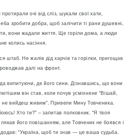
 протирали очі від сліз, шукали свої хати,
реба зробити добра, щоб залічити ті рани душевні,
ити, вони жадали життя. Ще горіли дома, а люди
не колись насіння.
я штаб. Не жалів дід харчів та горілки, пригощав
 проводжав далі на фронт.
а випитуючи, де його сини. Дізнавшись, що вони
лютішим він став, коли почув усміхнене “Вішай,
о не вийдеш живим”. Привели Мину Товченика.
боюсь! Хто ти?” – запитав полковник. “Я твоя
 лякав його повішанням, але Товченик не боявся і
 додав: “Україна, щоб ти знав — це ваша судьба.