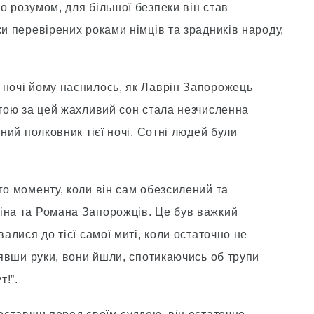
о розумом, для більшої безпеки він став
ки перевірених роками німців та зрадників народу,
 ночі йому наснилось, як Лаврін Запорожець
атою за цей жахливий сон стала незчисленна
сний полковник тієї ночі. Сотні людей були
го моменту, коли він сам обезсилений та
іна та Романа Запорожців. Це був важкий
валися до тієї самої миті, коли остаточно не
днявши руки, вони йшли, спотикаючись об трупи
т!”.