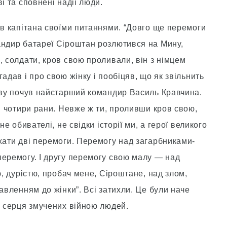
і та сповнені надії люди.
ав капітана своїми питаннями. “Довго ще перемоги
андир батареї Сіроштан розлютився на Мину,
, солдати, кров свою проливали, він з німцем
адав і про свою жінку і пообіцяв, що як звільнить
мову почув найстарший командир Василь Кравчина.
 і чотири рани. Невже ж ти, проливши кров свою,
не обивателі, не свідки історії ми, а герої великого
жати дві перемоги. Перемогу над загарбниками-
перемогу. І другу перемогу свою малу — над
ю, дурістю, пробач мене, Сіроштане, над злом,
авленням до жінки”. Всі затихли. Це були наче
і серця змучених війною людей.