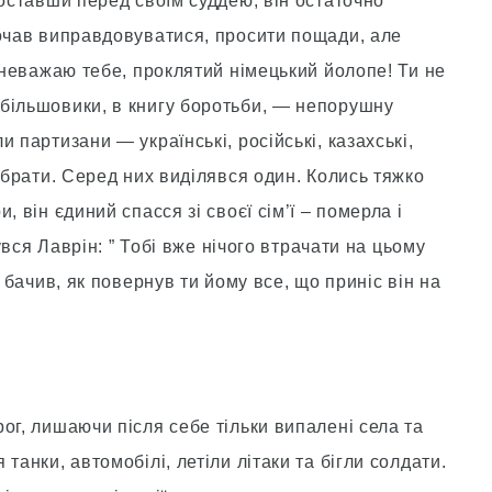
Поставши перед своїм суддею, він остаточно
почав виправдовуватися, просити пощади, але
 зневажаю тебе, проклятий німецький йолопе! Ти не
більшовики, в книгу боротьби, — непорушну
 партизани — українські, російські, казахські,
й брати. Серед них виділявся один. Колись тяжко
 він єдиний спасся зі своєї сім’ї – померла і
нувся Лаврін: ” Тобі вже нічого втрачати на цьому
е бачив, як повернув ти йому все, що приніс він на
ог, лишаючи після себе тільки випалені села та
танки, автомобілі, летіли літаки та бігли солдати.