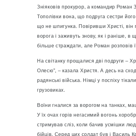
Зніяковів прокурор, а командир Роман З
Тополівки вона, що подруга сестри його. 
що не шпигунка. Повіривши Христі, він
ворога і заживуть знову, як і раніше, в 
більше страждати, але Роман розповів їй,
На світанку прощалися дві подруги – Хри
Олесю”, – казала Христя. А десь на сход
радянські війська. Німці у поспіху тіка
грузовиках.
Воїни гналися за ворогом на танках, маш
У їх очах горів негасимий вогонь хоробр
стримував сліз, коли бачив усмішки люд
бійців. Серед цих солдат був і Василь К