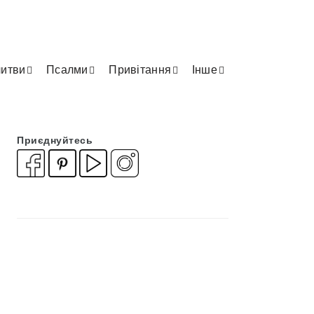
итви
Псалми
Привітання
Інше
Приєднуйтесь