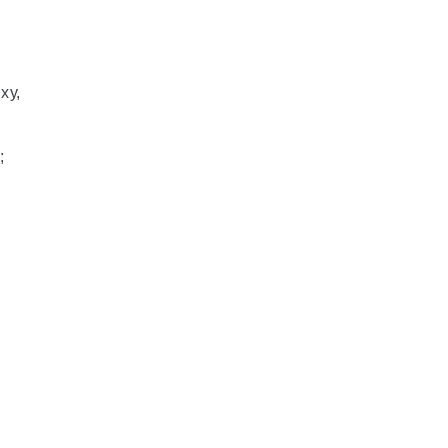
ху,
;