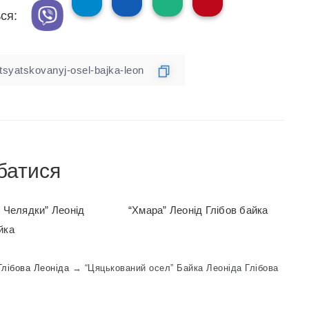
ся:
батися
і Челядки” Леонід
“Хмара” Леонід Глібов байка
йка
Глібова Леоніда
→
“Цяцькований осел” Байка Леоніда Глібова