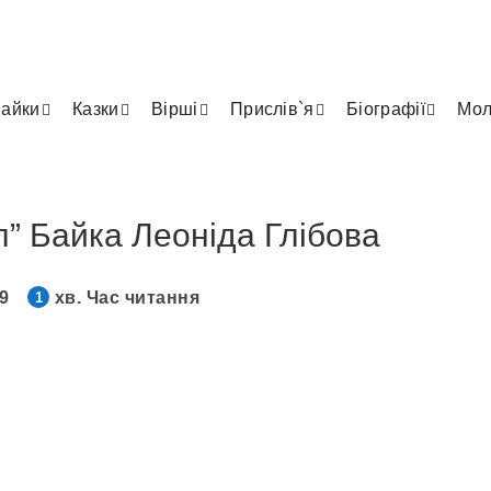
айки
Казки
Вірші
Прислів`я
Біографії
Мол
” Байка Леоніда Глібова
19
хв. Час читання
1