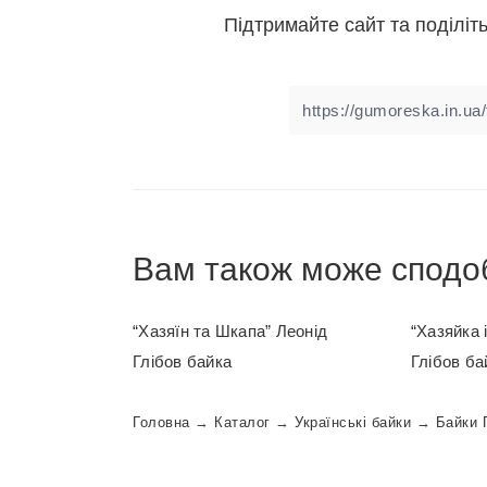
Підтримайте сайт та поділіть
Вам також може сподо
“Хазяїн та Шкапа” Леонід
“Хазяйка 
Глібов байка
Глібов ба
Головна
→
Каталог
→
Українські байки
→
Байки 