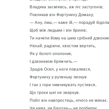
Владика засміявсь, аж ліс застугонів;
Покликав він Фортуниху Домаху;
— Ану, лиш,— каже їй,— порадуй бідола
Щоб між людьми і він бринів;
Ти начепи йому на шию срібний дзвоник
Нехай, радіючи, хвостом вертить,
Як у болоті ополоник,
І дзвоником бряжчить.—
Зрадів Осел, у ноги повалився,
Фортуниху у рученьку лизнув
І так з гори чимчикувать пустився,
Що трохи шиї не звернув.
Побіг він навпростець, нічого не минає,
Чи нива, чи баштан— не розбирає.