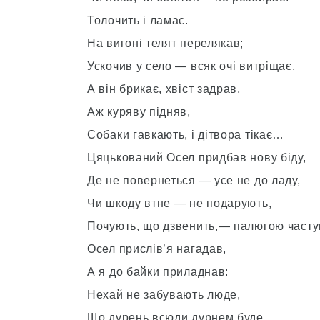
Толочить і ламає.
На вигоні телят перелякав;
Ускочив у село — всяк очі витріщає,
А він брикає, хвіст задрав,
Аж куряву підняв,
Собаки гавкають, і дітвора тікає…
Цяцькований Осел придбав нову біду,
Де не повернеться — усе не до ладу,
Чи шкоду втне — не подарують,
Почують, що дзвенить,— палюгою часту
Осел прислів’я нагадав,
А я до байки приладнав:
Нехай не забувають люде,
Що дурень всюди дурнем буде.