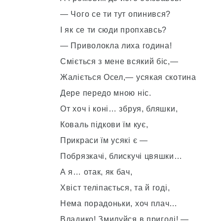
— Чого се ти тут опинився?
І як се ти сюди пропхавсь?
— Приволокла лиха година!
Сміється з мене всякий біс,—
Жаліється Осел,— усякая скотина
Дере передо мною ніс.
От хоч і коні… збруя, бляшки,
Коваль підкови їм кує,
Прикраси їм усякі є —
Побрязкачі, блискучі цвяшки…
А я… отак, як бач,
Хвіст теліпається, та й годі,
Нема порадоньки, хоч плач…
Владико! Змилуйся в пригоді! —