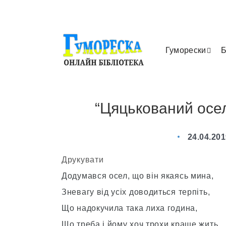
Гуморески
Б
“Цяцькований осел
24.04.20
Друкувати
Додумався осел, що він якаясь мина,
Зневагу від усіх доводиться терпіть,
Що надокучила така лиха година,
Що треба і йому хоч трохи краще жить.