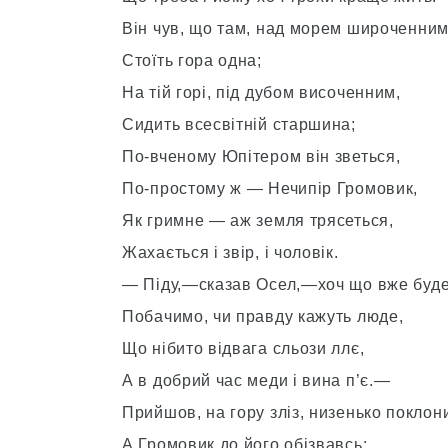
Він чув, що там, над морем широченним
Стоїть гора одна;
На тій горі, під дубом височенним,
Сидить всесвітній старшина;
По-вченому Юпітером він зветься,
По-простому ж — Нечипір Громовик,
Як гримне — аж земля трясеться,
Жахається і звір, і чоловік.
— Піду,—сказав Осел,—хоч що вже буде
Побачимо, чи правду кажуть люде,
Що нібито відвага сльози ллє,
А в добрий час меди і вина п’є.—
Прийшов, на гору зліз, низенько поклон
А Громовик до його обізвавсь: