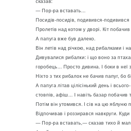
сказав:
— Пор-ра вставать…
Посидів-посидів, подивився-подивився і 
Пролетів над котом у дворі. Кіт побачив 
А папуга вже був далеко.
Він летів над річкою, над рибалками і н
Дивувалися рибалки: і що воно за птаха
горобець… Просто дивина. І боки в неї з
Ніхто з тих рибалок не бачив папуг, бо б
А папуга літав цілісінький день і всьог
стовпів, афіш… І навіть базар побачив т
Потім він утомився. І сів на цю яблуню 
Відпочивав і роззирався навкруги. Куди ж
— Пор-ра вставать,— сказав тихо й мал