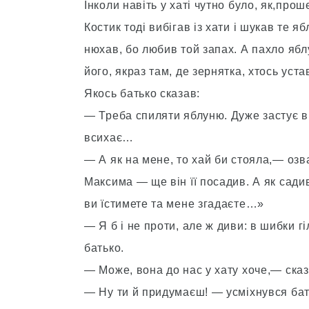
Інколи навіть у хаті чутно було, як,про
Костик тоді вибігав із хати і шукав те я
нюхав, бо любив той запах. А пахло ябл
його, якраз там, де зернятка, хтось уста
Якось батько сказав:
— Треба спиляти яблуню. Дуже застує вік
всихає…
— А як на мене, то хай би стояла,— озв
Максима — ще він її посадив. А як садив
ви їстимете та мене згадаєте…»
— Я б і не проти, але ж диви: в шибки 
батько.
— Може, вона до нас у хату хоче,— сказ
— Ну ти й придумаєш! — усміхнувся бат