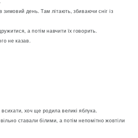
.
 в зимовий день. Там літають, збиваючи сніг із
дружитися, а потім навчити їх говорить.
ого не казав.
 всихати, хоч ще родила великі яблука.
вільно ставали білими, а потім непомітно жовтіли