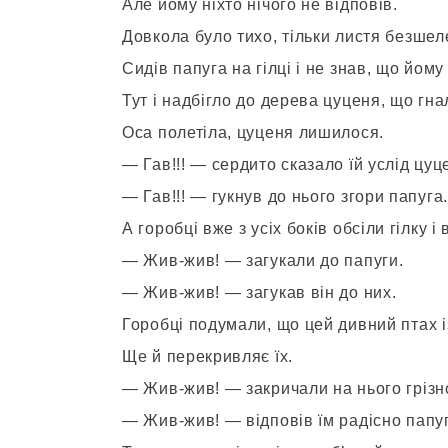
Але йому ніхто нічого не відповів.
Довкола було тихо, тільки листя безшел
Сидів папуга на гілці і не знав, що йому
Тут і надбігло до дерева цуценя, що гна
Оса полетіла, цуценя лишилося.
— Гав!!! — сердито сказало їй услід цуц
— Гав!!! — гукнув до нього згори папуга
А горобці вже з усіх боків обсіли гілку 
— Жив-жив! — загукали до папуги.
— Жив-жив! — загукав він до них.
Горобці подумали, що цей дивний птах і
Ще й перекривляє їх.
— Жив-жив! — закричали на нього грізн
— Жив-жив! — відповів їм радісно папуг