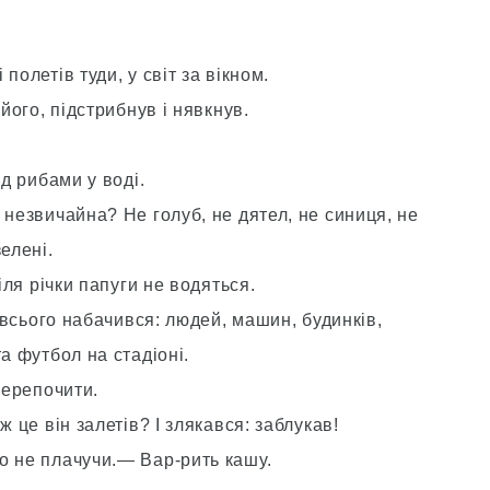
полетів туди, у світ за вікном.
його, підстрибнув і нявкнув.
ад рибами у воді.
 незвичайна? Не голуб, не дятел, не синиця, не
елені.
іля річки папуги не водяться.
о-всього набачився: людей, машин, будинків,
а футбол на стадіоні.
перепочити.
 це він залетів? І злякався: заблукав!
о не плачучи.— Вар-рить кашу.