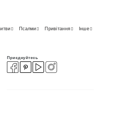
итви
Псалми
Привітання
Інше
Приєднуйтесь