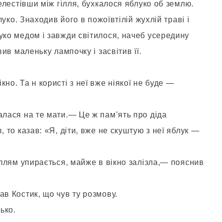
шелестівши між гілля, бухкалося яблуко об землю.
блуко. Знаходив його в пожоївтілій жухлій траві і
уко медом і завжди світилося, начеб усередину
вив маленьку лампочку і засвітив її.
но. Та н користі з неї вже ніякої не буде —
алася на те мати.— Це ж пам’ять про діда
, то казав: «Я, діти, вже не скуштую з неї яблук —
гіллям упирається, майже в вікно залізла,— пояснив
ав Костик, що чув ту розмову.
ько.