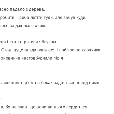
есно падало з дерева.
 робити. Треба летіти туди, але забув куди.
лося за дзвінкою осою.
еня і стало гратися яблуком.
. Отоді цуценя здивувалося і побігло по хлопчика.
і войовниче настовбурчили пір’я.
з зеленим пір’ям на боках задається перед ними.
о.
а, бо не знав, що вони на нього сердяться.