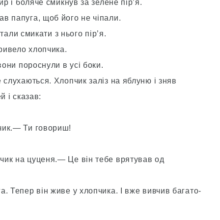
ир і боляче смикнув за зелене пір’я.
в папуга, щоб його не чіпали.
стали смикати з нього пір’я.
привело хлопчика.
вони пороснули в усі боки.
 слухаються. Хлопчик заліз на яблуню і зняв
й і сказав:
чик.— Ти говориш!
ик на цуценя.— Це він тебе врятував од
. Тепер він живе у хлопчика. І вже вивчив багато-