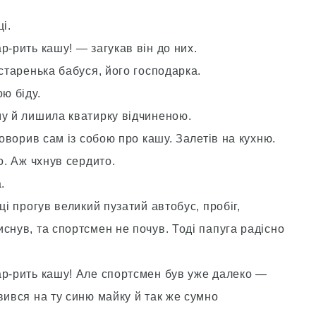
і.
р-рить кашу! — загукав він до них.
 старенька бабуся, його господарка.
ю біду.
му й лишила кватирку відчиненою.
говорив сам із собою про кашу. Залетів на кухню.
о. Аж чхнув сердито.
.
ці прогув великий пузатий автобус, пробіг,
снув, та спортсмен не почув. Тоді папуга радісно
ар-рить кашу! Але спортсмен був уже далеко —
вився на ту синю майку й так же сумно