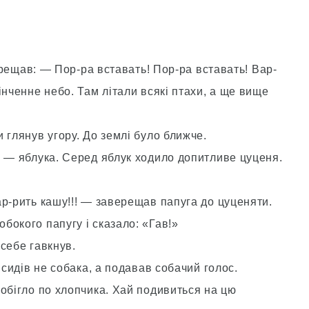
верещав: — Пор-ра вставать! Пор-ра вставать! Вар-
інченне небо. Там літали всякі птахи, а ще вище
 глянув угору. До землі було ближче.
м — яблука. Серед яблук ходило допитливе цуценя.
ар-рить кашу!!! — заверещав папуга до цуценяти.
бокого папугу і сказало: «Гав!»
себе гавкнув.
 сидів не собака, а подавав собачий голос.
обігло по хлопчика. Хай подивиться на цю