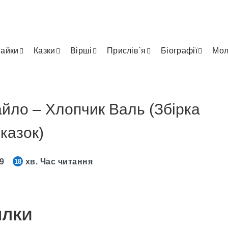
айки
Казки
Вірші
Прислів`я
Біографії
Мол
ло – Хлопчик Валь (Збірка
казок)
19
хв. Час читання
18
ІЛКИ