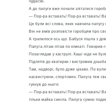
чудасію.
А до папуги вже почали злітатися горобц
— Пор-ра вставать! Пор-ра вставать! Ва
Це були всі слова, яких навчила папугу
Він не вмів розповісти горобцям про сво
А трапилося ось що. Бабуся пішла з до
Папуга літав-літав по кімнаті. Говорив-
Позаглядав у каструлі. Каші ніде не бул
Підлетів до кватирки і вистромив дзьоба
Там, надворі, було дуже цікаво. По вули
насвистуючи, спортсмен. Папуга теж сви
гукнув до нього:
— Пор-ра вставать! Пор-ра вставать! В
тільки майка синіла. Папуга сумно поди