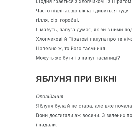
Щодня грається з хлопчиком і з Піратом
Часто підлітає до вікна і дивиться туди,
гілля, сірі горобці.
І, мабуть, папуга думає, як би з ними по
Хлопчикові й Піратові папуга про те ніч
Напевно ж, то його таємниця.
Можуть же бути і в папуг таємниці?
ЯБЛУНЯ ПРИ ВІКНІ
Оповідання
Яблуня була й не стара, але вже почала
Вони достигали аж восени. З зелених по
і падали.