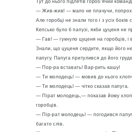
Тут до нього підлетів гороб’ячий команд
— Жив-жив! — мало не плачучи, попроха
Але горобці не знали того і з усіх боків 
Кепсько було б папузі, якби цуценя не 
— Гав! — гукнуло цуценя на горобців, і 
Знали, що цуценя сердите, якщо його не
папугу. Папуга притулився до його груде
— Пор-ра вставать! Вар-рить кашу!
— Ти молодець! — мовив до нього хлоп
— Ти молодець! — чітко сказав папуга.
— Пірат молодець,— показав йому хлопч
горобців.
— Пір-рат молодець! — погодився папуга
багато слів.