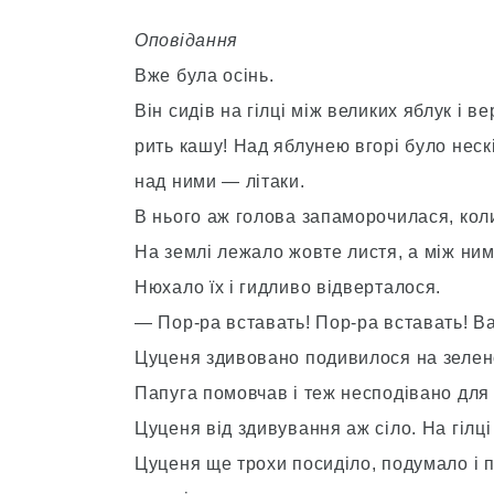
Оповідання
Вже була осінь.
Він сидів на гілці між великих яблук і 
рить кашу! Над яблунею вгорі було неск
над ними — літаки.
В нього аж голова запаморочилася, коли
На землі лежало жовте листя, а між ни
Нюхало їх і гидливо відверталося.
— Пор-ра вставать! Пор-ра вставать! В
Цуценя здивовано подивилося на зелено
Папуга помовчав і теж несподівано для 
Цуценя від здивування аж сіло. На гілці
Цуценя ще трохи посиділо, подумало і п