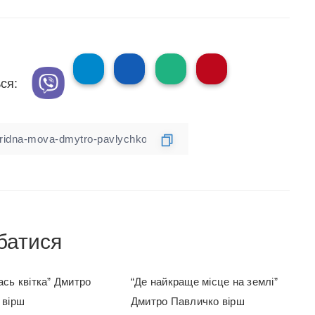
ся:
батися
сь квітка” Дмитро
“Де найкраще місце на землі”
 вірш
Дмитро Павличко вірш