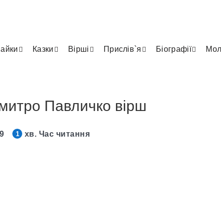
айки
Казки
Вірші
Прислів`я
Біографії
Мол
Дмитро Павличко вірш
19
хв. Час читання
1