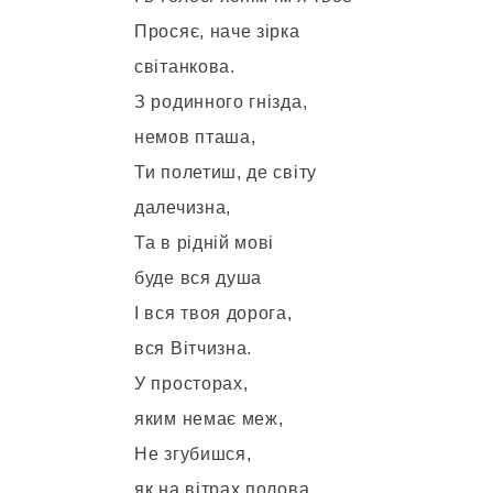
Просяє, наче зірка
світанкова.
З родинного гнізда,
немов пташа,
Ти полетиш, де світу
далечизна,
Та в рідній мові
буде вся душа
І вся твоя дорога,
вся Вітчизна.
У просторах,
яким немає меж,
Не згубишся,
як на вітрах полова.