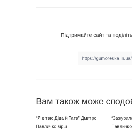
Підтримайте сайт та поділіть
Вам також може сподо
“Я вітаю Діда й Тата” Дмитро
“Зажурила
Павличко вірш
Павличко