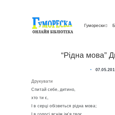
Гуморески
Б
“Рідна мова” 
07.05.20
Друкувати
Спитай себе, дитино,
хто ти є,
І в серці обізветься рідна мова;
І в голосі яснім ім’я твоє