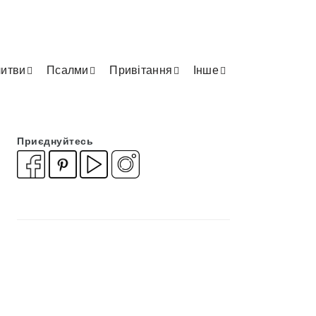
итви
Псалми
Привітання
Інше
Приєднуйтесь