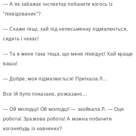
— А як забажає інспектор побачити когось із
“ліквідованих”?
— Скажи тещі, хай під неписьменну підмалюється,
сидить і чекає!
— Та в мене така теща, що мене ліквідує! Хай краще
ваша!
— Добре, моя підмалюється! Приїхала Л…
Все їй було показано, розказано…
— Ой молодці! Ой молодці! — заойкала Л. — Оце
робота! Зразкова робота! А можна побачити
когонебудь із навчених?