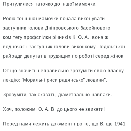
Притулилися таточко до іншої мамочки.
Ролю тої іншої мамочки почала виконувати
заступник голови Дніпровського басейнового
комітету профспілки річників К. О. А., вона ж
водночас і заступник голови виконкому Подільської
райради депутатів трудящих по роботі серед жінок.
От що значить неправильно зрозуміти свою власну
лекцію: “Моральні риси радянської людини”.
Зрозуміти, так сказать, діаметрально навпаки.
Хоч, положим, О. А. В. до цього не звикати!
Перед нами лежить документ про те, що В. ще 1941