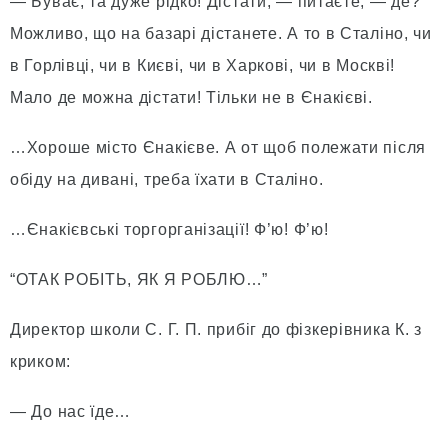
— Буває, та дуже рідко! Дістати, — питаєте, — де?
Можливо, що на базарі дістанете. А то в Сталіно, чи
в Горлівці, чи в Києві, чи в Харкові, чи в Москві!
Мало де можна дістати! Тільки не в Єнакієві.
…Хороше місто Єнакієве. А от щоб полежати після
обіду на дивані, треба їхати в Сталіно.
…Єнакієвські торгорганізації! Ф’ю! Ф’ю!
“ОТАК РОБІТЬ, ЯК Я РОБЛЮ…”
Директор школи С. Г. П. прибіг до фізкерівника К. з
криком:
— До нас їде…