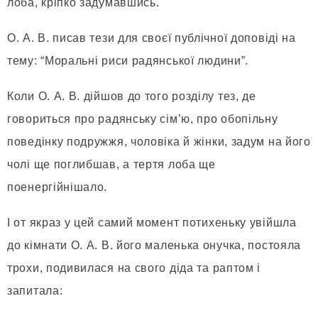
лоба, кріпко задумавшись.
О. А. В. писав тези для своєї публічної доповіді на
тему: “Моральні риси радянської людини”.
Коли О. А. В. дійшов до того розділу тез, де
говориться про радянську сім’ю, про обопільну
поведінку подружжя, чоловіка й жінки, задум на його
чолі ще поглибшав, а тертя лоба ще
поенергійнішало.
І от якраз у цей самий момент потихеньку увійшла
до кімнати О. А. В. його маленька онучка, постояла
трохи, подивилася на свого діда та раптом і
запитала: