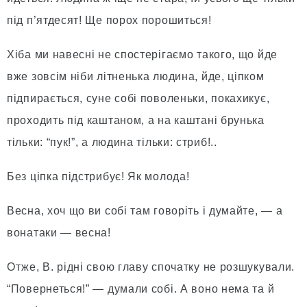
під п’ятдесят! Ще порох порошиться!
Хіба ми навесні не спостерігаємо такого, що йде
вже зовсім ніби літненька людина, йде, ціпком
підпирається, суне собі поволеньки, покахикує,
проходить під каштаном, а на каштані брунька
тільки: “пук!”, а людина тільки: стриб!..
Без ціпка підстрибує! Як молода!
Весна, хоч що ви собі там говоріть і думайте, — а
вонатаки — весна!
Отже, В. рідні свою главу спочатку не розшукували.
“Повернеться!” — думали собі. А воно нема та й