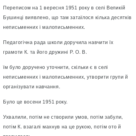
Переписом на 1 вересня 1951 року в селі Великій
Бушинці виявлено, що там затаїлося кілька десятків
неписьменних і малописьменних.
Педагогічна рада школи доручила навчити їх
грамоти К. та його дружині Р. О. В.
їм було доручено уточнити, скільки є в селі
неписьменних і малописьменних, утворити групи й
організувати навчання.
Було це восени 1951 року.
Ухвалили, потім не створили умов, потім забули,
потім К. взагалі махнув на це рукою, потім ото й