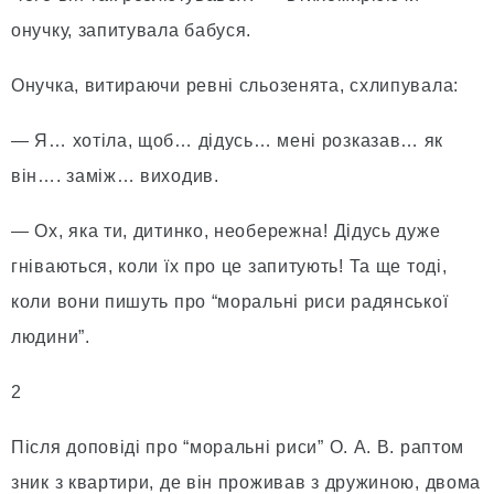
онучку, запитувала бабуся.
Онучка, витираючи ревні сльозенята, схлипувала:
— Я… хотіла, щоб… дідусь… мені розказав… як
він…. заміж… виходив.
— Ох, яка ти, дитинко, необережна! Дідусь дуже
гніваються, коли їх про це запитують! Та ще тоді,
коли вони пишуть про “моральні риси радянської
людини”.
2
Після доповіді про “моральні риси” О. А. В. раптом
зник з квартири, де він проживав з дружиною, двома