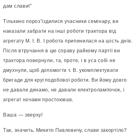
дам слави!”
Тількино пороз’їздилися учасники семінару, ви
наказали забрати на інші роботи трактора від
агрегату М. І. В. І робота припинилася на шість днів.
Після втручання в цю справу райкому партії ви
трактора повернули, та, проте, і в уса собі не
дмухнули, щоб допомогти т. В. укомплектувати
бригади для круглодобової роботи. Ви йому довго
не давали динамо, не давали електролампочок, і
агрегат ночами простоював.
Ваша — зверху!
Так, значить, Микито Павловичу, слави закортіло?