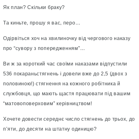
Як план? Скільки браку?
Та киньте, прошу я вас, перо…
Одірвіться хоч на хвилиночку від чергового наказу
про “сувору з попередженням”…
Ви ж за короткий час своїми наказами відпустили
536 покараньстягнень і довели вже до 2,5 (двох з
половиною!) стягнення на кожного робітника й
службовця, що мають щастя працювати під вашим
“матовоповерховим” керівництвом!
Хочете довести середнє число стягнень до трьох, до
п’яти, до десяти на штатну одиницю?