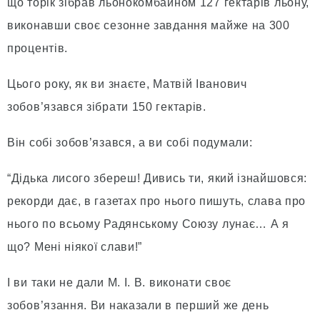
що торік зібрав льонокомбайном 127 гектарів льону,
виконавши своє сезонне завдання майже на 300
процентів.
Цього року, як ви знаєте, Матвій Іванович
зобов’язався зібрати 150 гектарів.
Він собі зобов’язався, а ви собі подумали:
“Дідька лисого збереш! Дивись ти, який ізнайшовся:
рекорди дає, в газетах про нього пишуть, слава про
нього по всьому Радянському Союзу лунає… А я
що? Мені ніякої слави!”
І ви таки не дали М. І. В. виконати своє
зобов’язання. Ви наказали в перший же день