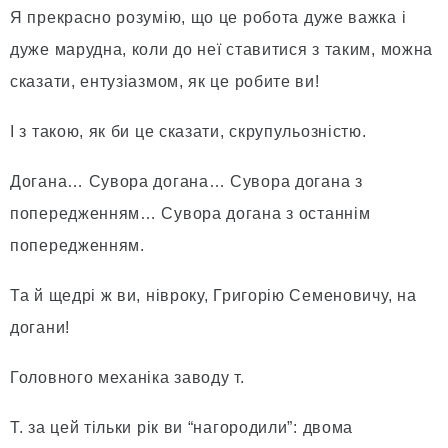
Я прекрасно розумію, що це робота дуже важка і
дуже марудна, коли до неї ставитися з таким, можна
сказати, ентузіазмом, як це робите ви!
І з такою, як би це сказати, скрупульозністю.
Догана… Сувора догана… Сувора догана з
попередженням… Сувора догана з останнім
попередженням.
Та й щедрі ж ви, нівроку, Григорію Семеновичу, на
догани!
Головного механіка заводу т.
Т. за цей тільки рік ви “нагородили”: двома