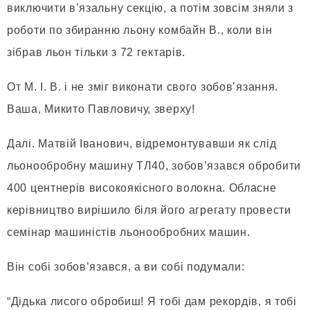
виключити в’язальну секцію, а потім зовсім зняли з
роботи по збиранню льону комбайн В., коли він
зібрав льон тільки з 72 гектарів.
От М. І. В. і не зміг виконати свого зобов’язання.
Ваша, Микито Павловичу, зверху!
Далі. Матвій Іванович, відремонтувавши як слід
льонообробну машину ТЛ40, зобов’язався обробити
400 центнерів високоякісного волокна. Обласне
керівництво вирішило біля його агрегату провести
семінар машиністів льонообробних машин.
Він собі зобов’язався, а ви собі подумали:
“Дідька лисого обробиш! Я тобі дам рекордів, я тобі