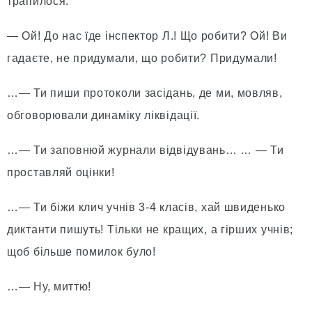
трапилося:
— Ой! До нас їде інспектор Л.! Що робити? Ой! Ви
гадаєте, не придумали, що робити? Придумали!
…— Ти пиши протоколи засідань, де ми, мовляв,
обговорювали динаміку ліквідації.
…— Ти заповнюй журнали відвідувань… … — Ти
проставляй оцінки!
…— Ти біжи клич учнів 3-4 класів, хай швиденько
диктанти пишуть! Тільки не кращих, а гірших учнів;
щоб більше помилок було!
…— Ну, миттю!