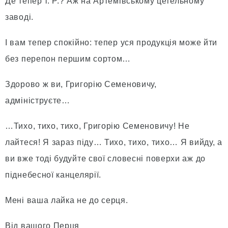
Де тепер т. P.? Аж на Артемівському цегельному
заводі.
І вам тепер спокійно: тепер уся продукція може йти
без перепон першим сортом…
Здорово ж ви, Григорію Семеновичу,
адмініструєте…
…Тихо, тихо, тихо, Григорію Семеновичу! Не
лайтеся! Я зараз піду… Тихо, тихо, тихо… Я вийду, а
ви вже тоді будуйте свої словесні поверхи аж до
піднебесної канцелярії.
Мені ваша лайка не до серця.
Від вашого Перця