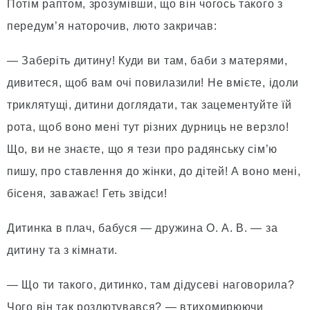
Потім раптом, зрозумівши, що він чогось такого з
передум’я наторочив, люто закричав:
— Заберіть дитину! Куди ви там, баби з матерями,
дивитеся, щоб вам очі повилазили! Не вмієте, ідоли
триклятущі, дитини доглядати, так зацементуйте їй
рота, щоб воно мені тут різних дурниць не верзло!
Що, ви не знаєте, що я тези про радянську сім’ю
пишу, про ставлення до жінки, до дітей! А воно мені,
бісеня, заважає! Геть звідси!
Дитинка в плач, бабуся — дружина О. А. В. — за
дитину та з кімнати.
— Що ти такого, дитинко, там дідусеві наговорила?
Чого він так розлютувався? — втихомирюючи