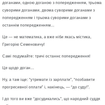
доганами, одною доганою з попередженням, трьома
суворими доганами, двома суворими доганами з
попередженням і трьома суворими доганами з
останнім попередженням…
Це — не математика, а вже ніби якась містика,
Григорію Семеновичу!
Самі подумайте: тричі останнє попередження!
Це щодо доган…
Ну, а там іще: “утримати із зарплати”, “позбавити
прогресивної оплати” і, накінець, — “до суду!”.
І до того ви вже “досудикались”, що народний суддя