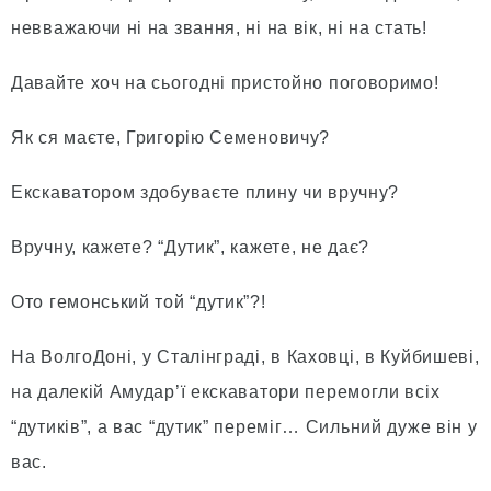
невважаючи ні на звання, ні на вік, ні на стать!
Давайте хоч на сьогодні пристойно поговоримо!
Як ся маєте, Григорію Семеновичу?
Екскаватором здобуваєте плину чи вручну?
Вручну, кажете? “Дутик”, кажете, не дає?
Ото гемонський той “дутик”?!
На ВолгоДоні, у Сталінграді, в Каховці, в Куйбишеві,
на далекій Амудар’ї екскаватори перемогли всіх
“дутиків”, а вас “дутик” переміг… Сильний дуже він у
вас.