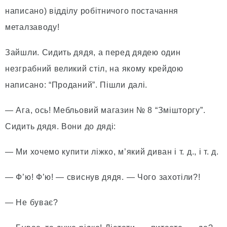
написано) відділу робітничого постачання
металзаводу!
Зайшли. Сидить дядя, а перед дядею один
незграбний великий стіл, на якому крейдою
написано: “Проданий”. Пішли далі.
— Ага, ось! Мебльовий магазин № 8 “Змішторгу”.
Сидить дядя. Вони до дяді:
— Ми хочемо купити ліжко, м’який диван і т. д., і т. д.
— Ф’ю! Ф’ю! — свиснув дядя. — Чого захотіли?!
— Не буває?