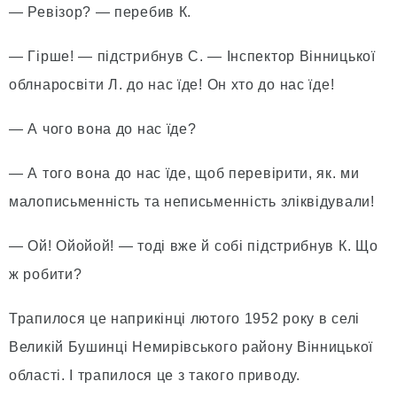
— Ревізор? — перебив К.
— Гірше! — підстрибнув С. — Інспектор Вінницької
облнаросвіти Л. до нас їде! Он хто до нас їде!
— А чого вона до нас їде?
— А того вона до нас їде, щоб перевірити, як. ми
малописьменність та неписьменність зліквідували!
— Ой! Ойойой! — тоді вже й собі підстрибнув К. Що
ж робити?
Трапилося це наприкінці лютого 1952 року в селі
Великій Бушинці Немирівського району Вінницької
області. І трапилося це з такого приводу.