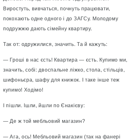
Виростуть, вивчаться, почнуть працювати,
покохають одне одного і до ЗАГСу. Молодому
подружжю дають сімейну квартиру.
Так от: одружилися, значить. Та й кажуть:
— Гроші в нас єсть! Квартира — єсть. Купимо ми,
значить, собі: двоспальне ліжко, стола, стільців,
шифоньєра, шафу для книжок. І таке інше теж
купимо! Ходімо!
І пішли. Ішли, йшли по Єнакієву:
— Де ж той мебльовий магазин?
— Ага, ось! Мебльовий магазин (так на фанері