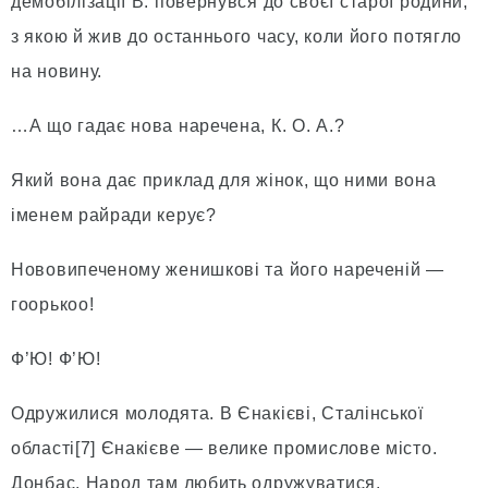
демобілізації В. повернувся до своєї старої родини,
з якою й жив до останнього часу, коли його потягло
на новину.
…А що гадає нова наречена, К. О. А.?
Який вона дає приклад для жінок, що ними вона
іменем райради керує?
Нововипеченому женишкові та його нареченій —
гоорькоо!
Ф’Ю! Ф’Ю!
Одружилися молодята. В Єнакієві, Сталінської
області[7] Єнакієве — велике промислове місто.
Донбас. Народ там любить одружуватися.