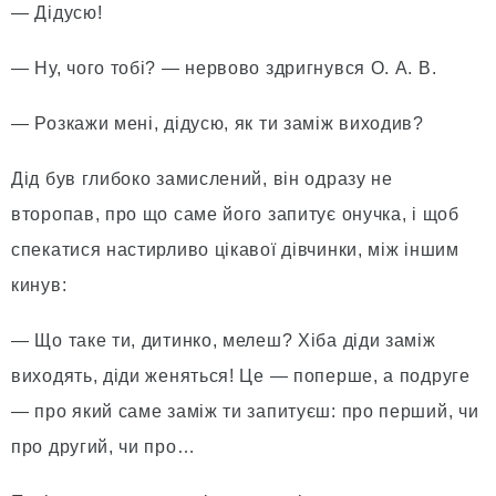
— Дідусю!
— Ну, чого тобі? — нервово здригнувся О. А. В.
— Розкажи мені, дідусю, як ти заміж виходив?
Дід був глибоко замислений, він одразу не
второпав, про що саме його запитує онучка, і щоб
спекатися настирливо цікавої дівчинки, між іншим
кинув:
— Що таке ти, дитинко, мелеш? Хіба діди заміж
виходять, діди женяться! Це — поперше, а подруге
— про який саме заміж ти запитуєш: про перший, чи
про другий, чи про…