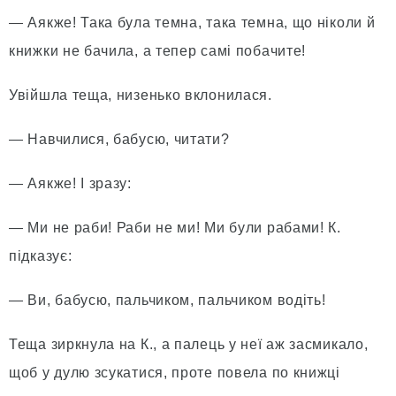
— Аякже! Така була темна, така темна, що ніколи й
книжки не бачила, а тепер самі побачите!
Увійшла теща, низенько вклонилася.
— Навчилися, бабусю, читати?
— Аякже! І зразу:
— Ми не раби! Раби не ми! Ми були рабами! К.
підказує:
— Ви, бабусю, пальчиком, пальчиком водіть!
Теща зиркнула на К., а палець у неї аж засмикало,
щоб у дулю зсукатися, проте повела по книжці