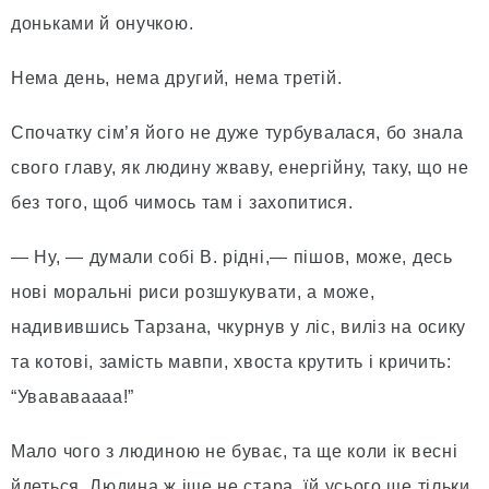
доньками й онучкою.
Нема день, нема другий, нема третій.
Спочатку сім’я його не дуже турбувалася, бо знала
свого главу, як людину жваву, енергійну, таку, що не
без того, щоб чимось там і захопитися.
— Ну, — думали собі В. рідні,— пішов, може, десь
нові моральні риси розшукувати, а може,
надивившись Тарзана, чкурнув у ліс, виліз на осику
та котові, замість мавпи, хвоста крутить і кричить:
“Увававаааа!”
Мало чого з людиною не буває, та ще коли ік весні
йдеться. Людина ж іще не стара, їй усього ще тільки