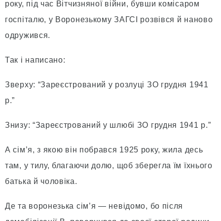
року, під час Вітчизняної війни, бувши комісаром
госпіталю, у Воронезькому ЗАГСІ розвівся й наново
одружився.
Так і написано:
Зверху: “Зареєстрований у розлуці ЗО грудня 1941
р.”
Знизу: “Зареєстрований у шлюбі ЗО грудня 1941 р.”
А сім’я, з якою він побрався 1925 року, жила десь
там, у тилу, благаючи долю, щоб зберегла їм їхнього
батька й чоловіка.
Де та воронезька сім’я — невідомо, бо після