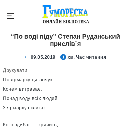
“По воді піду” Степан Руданський
прислів`я
09.05.2019
хв. Час читання
1
Друкувати
По ярмарку циганчук
Конем виграває,
Понад воду вcix людей
3 ярмарку скликає.
Кого здибає — кричить;