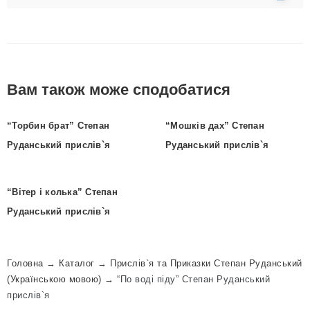
Вам також може сподобатися
“Торбин брат” Степан
“Мошків дах” Степан
Руданський прислів`я
Руданський прислів`я
“Вітep i колька” Степан
Руданський прислів`я
Головна
→
Каталог
→
Прислів`я та Приказки Степан Руданський
(Українською мовою)
→
“По воді піду” Степан Руданський
прислів`я