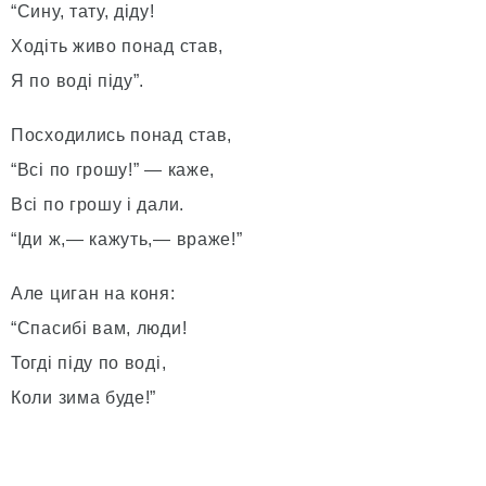
“Сину, тату, діду!
Ходіть живо понад став,
Я по воді піду”.
Посходились понад став,
“Bci по грошу!” — каже,
Bci по грошу i дали.
“Іди ж,— кажуть,— враже!”
Але циган на коня:
“Cпacибi вам, люди!
Toгдi піду по воді,
Коли зима буде!”