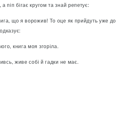
 а піп бігає кругом та знай репетує:
нига, що я ворожив! То оце як прийдуть уже до
одказує:
ого, книга моя згоріла.
живсь, живе собі й гадки не має.