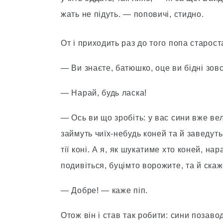
жать не підуть. — поповичі, стидно.
От і приходить раз до того попа старост
— Ви знаєте, батюшко, оце ви бідні зовсі
— Нарай, будь ласка!
— Ось ви що зробіть: у вас сини вже вел
займуть чиїх-небудь коней та й заведуть
тії коні. А я, як шукатиме хто коней, нар
подивіться, буцімто ворожите, та й скаже
— Добре! — каже піп.
Отож він і став так робити: сини позавод