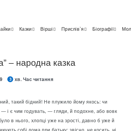
айки
Казки
Вірші
Прислів`я
Біографії
Мол
а” – народна казка
19
хв. Час читання
3
ідний, такий бідний! Не плужило йому якось: чи
, — і є чим годувать, — гляди, й подохне, або вовк
 було в нього, хлопці уже на зрості, давно б уже й
икують собі дома при батьку; звісно, не косить, ні