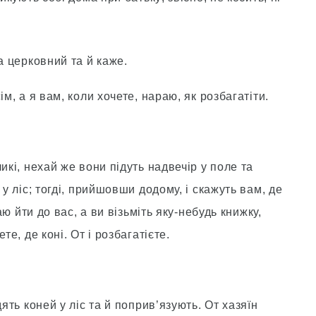
а церковний та й каже.
м, а я вам, коли хочете, нараю, як розбагатіти.
икі, нехай же вони підуть надвечір у поле та
 у ліс; тогді, прийшовши додому, і скажуть вам, де
аю йти до вас, а ви візьміть яку-небудь книжку,
те, де коні. От і розбагатієте.
ять коней у ліс та й поприв’язують. От хазяїн