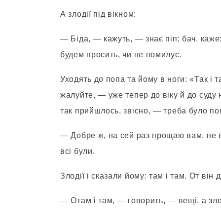
А злодії під вікном:
— Біда, — кажуть, — знає піп; бач, каже
будем просить, чи не помилує.
Уходять до попа та йому в ноги: «Так і 
жалуйте, — уже тепер до віку й до суду 
так прийшлось, звісно, — треба було пом
— Добре ж, на сей раз прощаю вам, не ви
всі були.
Злодії і сказали йому: там і там. От він 
— Отам і там, — говорить, — вещі, а зл