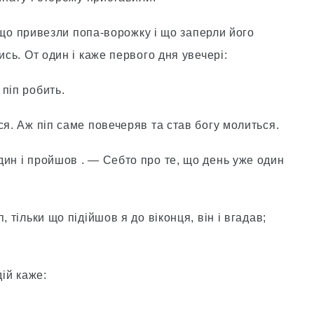
и, що привезли попа-ворожку і що заперли його
ись. От один і каже первого дня увечері:
піп робить.
ся. Аж піп саме повечеряв та став богу молиться.
дин і пройшов . — Себто про те, що день уже один
 тільки що підійшов я до віконця, він і вгадав;
дій каже: