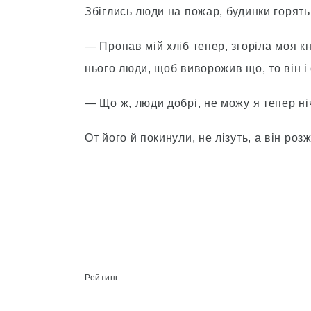
Збіглись люди на пожар, будинки горять,
— Пропав мій хліб тепер, згоріла моя к
нього люди, щоб виворожив що, то він і 
— Що ж, люди добрі, не можу я тепер ніч
От його й покинули, не лізуть, а він роз
Рейтинг