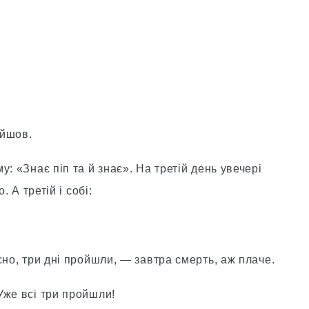
ойшов.
: «Знає піп та й знає». На третій день увечері
. А третій і собі:
сно, три дні пройшли, — завтра смерть, аж плаче.
Уже всі три пройшли!