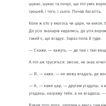
шукає, шукає та почує, що піп уміє ворож
грошей, і того, і сього. Почав багатіть.
Коли ж ото у якогось чи царя, чи князя, б
До усіх знахарів кидались, до усіх ворож
такий є, що вгадує. Зараз попа й туди.
— Скажи, — кажуть, — де такі і такі вещі
А піп аж труситься: звісно, не знає нічог
— Я, — каже, — не можу вгадать, де вон
— А, — каже цар, — другим угадуєш, а ме
угадаєш, награжу тебе, а не вгадаєш, — 
Взяли того попа, заперли у якусь там кі