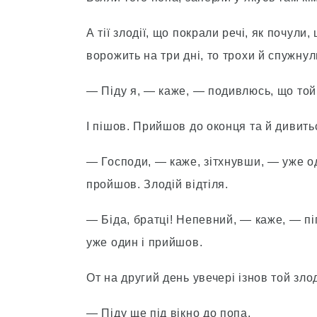
А тії злодії, що покрали речі, як почул
ворожить на три дні, то трохи й спужнул
— Піду я, — каже, — подивлюсь, що той 
І пішов. Прийшов до оконця та й дивить
— Господи, — каже, зітхнувши, — уже о
пройшов. Злодій відтіля.
— Біда, братці! Непевний, — каже, — піп,
уже один і прийшов.
От на другий день увечері ізнов той зло
— Піду ще під вікно до попа.