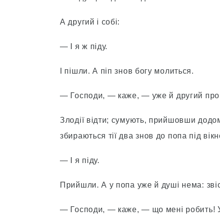
А другий і собі:
— І я ж піду.
І пішли. А піп знов богу молиться.
— Господи, — каже, — уже й другий пр
Злодії відти; сумують, прийшовши додому
збираються тії два знов до попа під вікно
— І я піду.
Прийшли. А у попа уже й душі нема: зві
— Господи, — каже, — що мені робить! 