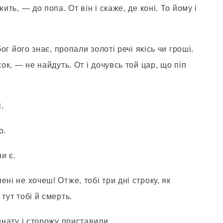
ить, — до попа. От він і скаже, де коні. То йому і
ог його знає, пропали золоті речі якісь чи гроші.
ок, — не найдуть. От і дочувсь той цар, що піп
.
о.
и є.
ні не хочеш! Отже, тобі три дні строку, як
тут тобі й смерть.
мнату і сторожу приставили.