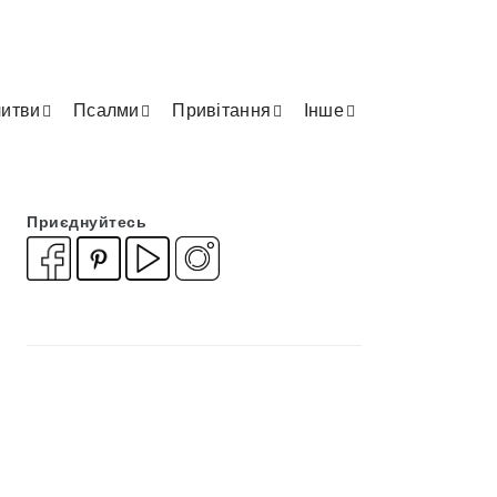
итви
Псалми
Привітання
Інше
Приєднуйтесь