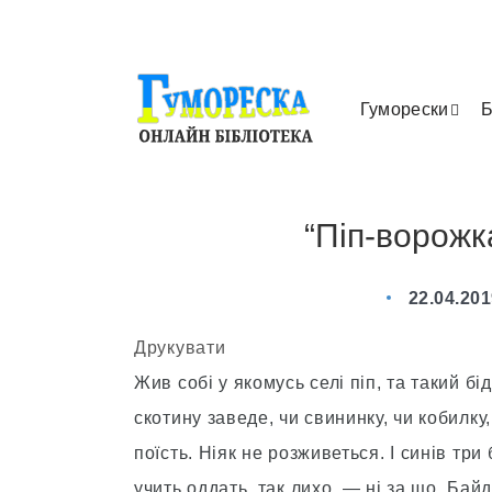
Гуморески
Б
“Піп-ворожк
22.04.20
Друкувати
Жив собі у якомусь селі піп, та такий б
скотину заведе, чи свининку, чи кобилку
поїсть. Ніяк не розживеться. І синів три
учить оддать, так лихо, — ні за що. Байд