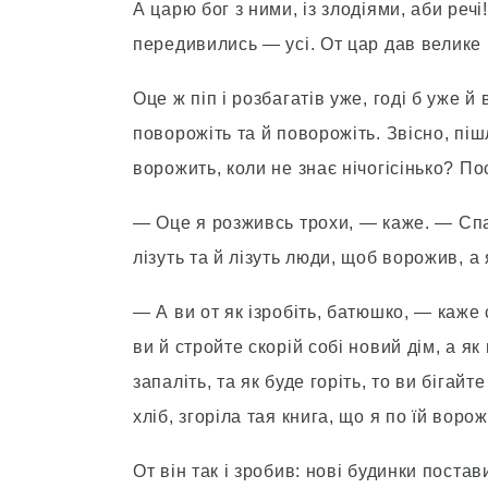
А царю бог з ними, із злодіями, аби речі
передивились — усі. От цар дав велике 
Оце ж піп і розбагатів уже, годі б уже й
поворожіть та й поворожіть. Звісно, піш
ворожить, коли не знає нічогісінько? По
— Оце я розживсь трохи, — каже. — Спас
лізуть та й лізуть люди, щоб ворожив, а 
— А ви от як ізробіть, батюшко, — каже с
ви й стройте скорій собі новий дім, а як
запаліть, та як буде горіть, то ви бігайт
хліб, згоріла тая книга, що я по їй воро
От він так і зробив: нові будинки постав