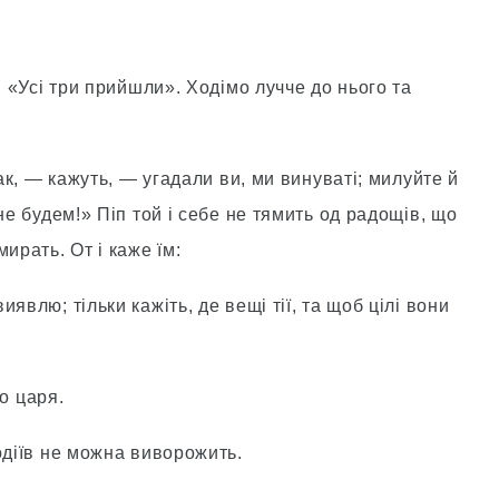
: «Усі три прийшли». Ходімо лучче до нього та
так, — кажуть, — угадали ви, ми винуваті; милуйте й
не будем!» Піп той і себе не тямить од радощів, що
ирать. От і каже їм:
явлю; тільки кажіть, де вещі тії, та щоб цілі вони
до царя.
одіїв не можна виворожить.