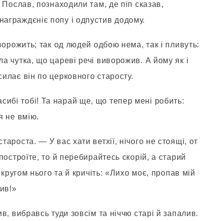
! Послав, познаходили там, де піп сказав,
награждєніє попу і одпустив додому.
 ворожить; так од людей одбою нема, так і пливуть:
ла чутка, що цареві речі виворожив. А йому як і
силає він по церковного старосту.
ибі тобі! Та нарай ще, що тепер мені робить:
я не вмію.
тароста. — У вас хати ветхії, нічого не стоящі, от
 построїте, то й перебирайтесь скорій, а старий
е кругом нього та й кричіть: «Лихо моє, пропав мій
жив!»
ив, вибравсь туди зовсім та ніччю старі й запалив.