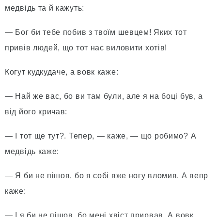
медвідь та й кажуть:
— Бог би тебе побив з твоїм шевцем! Яких тот
привів людей, що тот нас виловити хотів!
Когут кудкудаче, а вовк каже:
— Най же вас, бо ви там були, але я на боці був, а
від його кричав:
— І тот ще тут?. Тепер, — каже, — що робимо? А
медвідь каже:
— Я би не пішов, бо я собі вже ногу вломив. А вепр
каже:
— І я би не пішов, бо мені хвіст прирвав. А вовк