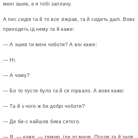
мені зшив, а я тобі заплачу.
А пес сидів та й то все зіжрав, та й сидить далі. Вовк
приходить ід нему та й каже:
— А зшив ти мені чоботи? А він каже:
— Ні.
— А чому?
— Бо то пусте було та й ся пірвало. А вовк каже:
— Та й з чого ж би добрі чоботи?
— Де би-с найшов бика ситого.
— Я, — каже, — тямую, іди зо мнов. Пішли та й знов