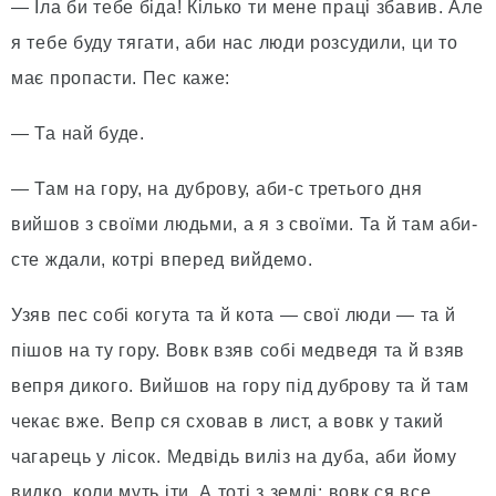
— Їла би тебе біда! Кілько ти мене праці збавив. Але
я тебе буду тягати, аби нас люди розсудили, ци то
має пропасти. Пес каже:
— Та най буде.
— Там на гору, на дуброву, аби-с третього дня
вийшов з своїми людьми, а я з своїми. Та й там аби-
сте ждали, котрі вперед вийдемо.
Узяв пес собі когута та й кота — свої люди — та й
пішов на ту гору. Вовк взяв собі медведя та й взяв
вепря дикого. Вийшов на гору під дуброву та й там
чекає вже. Вепр ся сховав в лист, а вовк у такий
чагарець у лісок. Медвідь виліз на дуба, аби йому
видко, коли муть іти. А тоті з землі; вовк ся все