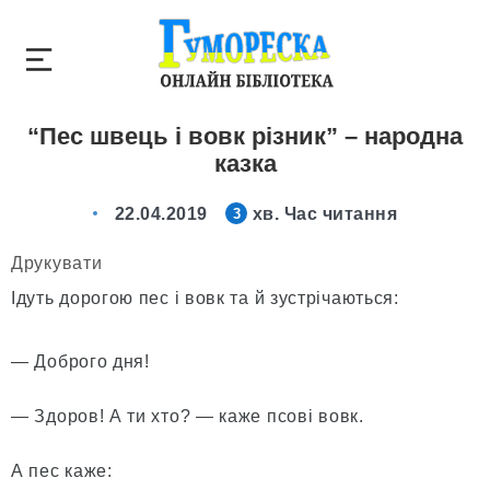
“Пес швець і вовк різник” – народна
казка
22.04.2019
хв. Час читання
3
Друкувати
Ідуть дорогою пес і вовк та й зустрічаються:
— Доброго дня!
— Здоров! А ти хто? — каже псові вовк.
А пес каже: