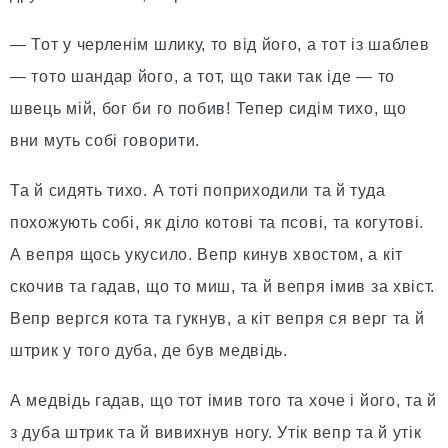
— Тот у черленім шлику, то від його, а тот із шаблев
— тото шандар його, а тот, що таки так іде — то
швець мій, бог би го побив! Тепер сидім тихо, що
вни муть собі говорити.
Та й сидять тихо. А тоті поприходили та й туда
похожують собі, як діло котові та псові, та когутові.
А вепря щось укусило. Вепр кинув хвостом, а кіт
скочив та гадав, що то миш, та й вепря імив за хвіст.
Вепр вергся кота та гукнув, а кіт вепря ся верг та й
штрик у того дуба, де був медвідь.
А медвідь гадав, що тот імив того та хоче і його, та й
з дуба штрик та й вивихнув ногу. Утік вепр та й утік