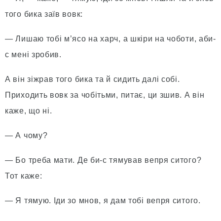
того бика заїв вовк:
— Лишаю тобі м’ясо на харч, а шкіри на чоботи, аби-
с мені зробив.
А він зіжрав того бика та й сидить далі собі.
Приходить вовк за чобітьми, питає, ци зшив. А він
каже, що ні.
— А чому?
— Бо треба мати. Де би-с тямував вепря ситого?
Тот каже:
— Я тямую. Іди зо мнов, я дам тобі вепря ситого.