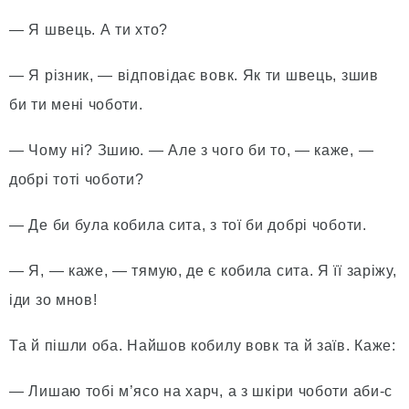
— Я швець. А ти хто?
— Я різник, — відповідає вовк. Як ти швець, зшив
би ти мені чоботи.
— Чому ні? Зшию. — Але з чого би то, — каже, —
добрі тоті чоботи?
— Де би була кобила сита, з тої би добрі чоботи.
— Я, — каже, — тямую, де є кобила сита. Я її заріжу,
іди зо мнов!
Та й пішли оба. Найшов кобилу вовк та й заїв. Каже:
— Лишаю тобі м’ясо на харч, а з шкіри чоботи аби-с