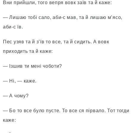
Вни прийшли, того вепря вовк заїв та й каже:
— Лишаю тобі сало, аби-с мав, та й лишаю м’ясо,
аби-с їв.
Пес узяв та й з’їв то все, та й сидить. А вовк
приходить та й каже:
— Ізшив ти мені чоботи?
— Ні, — каже.
— А чому?
— Бо то все було пусте. То все ся пірвало. Тот тогди
каже: