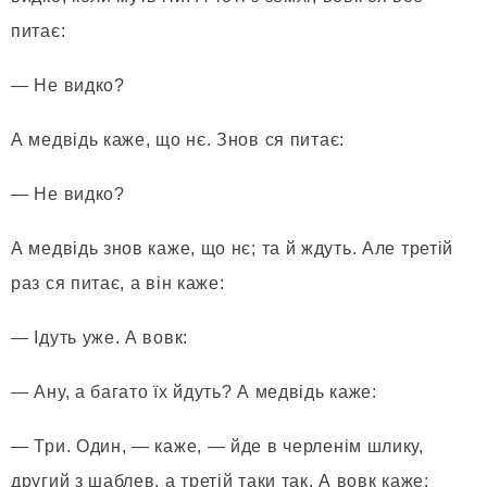
питає:
— Не видко?
А медвідь каже, що нє. Знов ся питає:
— Не видко?
А медвідь знов каже, що нє; та й ждуть. Але третій
раз ся питає, а він каже:
— Ідуть уже. А вовк:
— Ану, а багато їх йдуть? А медвідь каже:
— Три. Один, — каже, — йде в черленім шлику,
другий з шаблев, а третій таки так. А вовк каже: