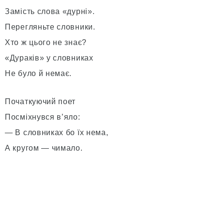
Замість слова «дурні».
Перегляньте словники.
Хто ж цього не знає?
«Дураків» у словниках
Не було й немає.
Початкуючий поет
Посміхнувся в’яло:
— В словниках бо їх нема,
А кругом — чимало.