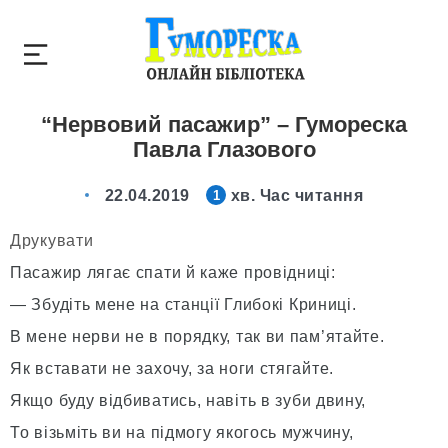
“Нервовий пасажир” – Гумореска
Павла Глазового
22.04.2019
хв. Час читання
1
Друкувати
Пасажир лягає спати й каже провідниці:
— Збудіть мене на станції Глибокі Криниці.
В мене нерви не в порядку, так ви пам’ятайте.
Як вставати не захочу, за ноги стягайте.
Якщо буду відбиватись, навіть в зуби двину,
То візьміть ви на підмогу якогось мужчину,