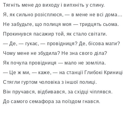
Тягніть мене до виходу і випхніть у спину.
Я, як сильно розісплюся, — в мене не всі дома…
Не забудьте, що полиця моя — тридцять сьома.
Прокинувся пасажир той, як стало світати.
— Де, — гукає, — провідниця? Де, бісова мати?
Чому мене не збудила? Не зна свого діла?
Як почула провідниця — мало не зомліла.
— Це ж ми, — каже, — на станції Глибокі Криниці
Стягли гуртом чоловіка з іншої полиці.
Він пручався, відбивався, за східці чіплявся.
До самого семафора за поїздом гнався.