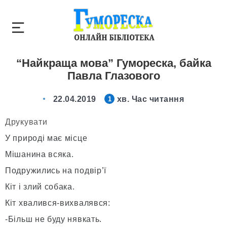
“Найкраща мова” Гумореска, байка
Павла Глазового
22.04.2019
хв. Час читання
1
Друкувати
У природі має місце
Мішанина всяка.
Подружились на подвір’ї
Кіт і злий собака.
Кіт хвалився-вихвалявся:
-Більш не буду нявкать.