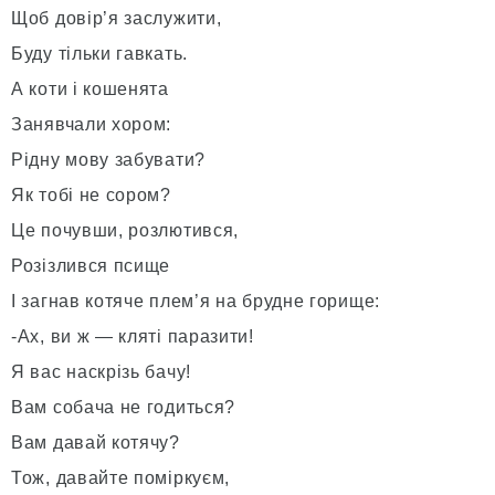
Щоб довір’я заслужити,
Буду тільки гавкать.
А коти і кошенята
Занявчали хором:
Рідну мову забувати?
Як тобі не сором?
Це почувши, розлютився,
Розізлився псище
І загнав котяче плем’я на брудне горище:
-Ах, ви ж — кляті паразити!
Я вас наскрізь бачу!
Вам собача не годиться?
Вам давай котячу?
Тож, давайте поміркуєм,