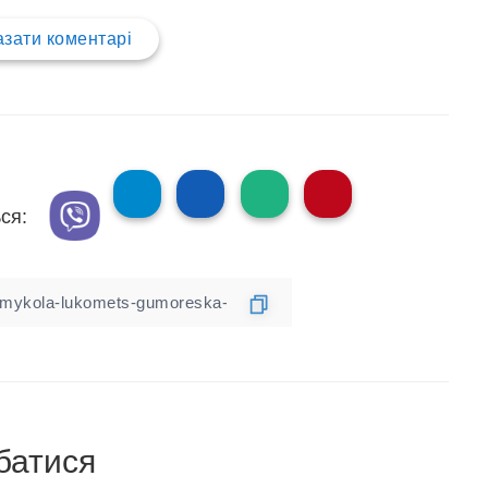
зати коментарі
ся:
батися