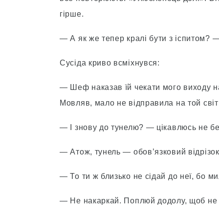
гірше.
— А як же тепер кралі бути з іспитом? —
Сусіда криво всміхнувся:
— Шеф наказав їй чекати мого виходу на
Мовляв, мало не відправила на той світ
— І знову до тунелю? — цікавлюсь не бе
— Атож, тунель — обов’язковий відрізок
— То ти ж близько не сідай до неї, бо м
— Не накаркай. Поплюй додолу, щоб не 