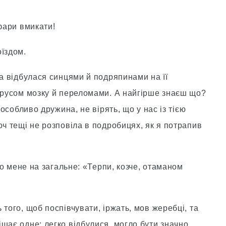
 фари вмикати!
оїздом.
на відбулася синцями й подряпинами на її
струсом мозку й переломами. А найгірше знаєш що?
 особливо дружина, не вірять, що у нас із тією
оч тещі не розповіла в подробицях, як я потрапив
ало мене на загальне: «Терпи, козче, отаманом
 того, щоб поспівчувати, іржать, мов жеребці, та
шає одне: легко відбулися, могло бути значно