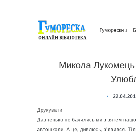
Гуморески
Б
Микола Лукомець 
Улюбл
22.04.20
Друкувати
Давненько не бачились ми з зятем нашої
автошколи. А це, дивлюсь, з’явився. Тіл