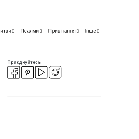
итви
Псалми
Привітання
Інше
Приєднуйтесь