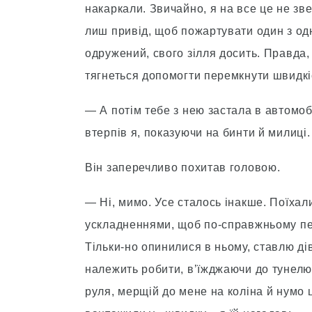
накаркали. Звичайно, я на все це не зв
лиш привід, щоб пожартувати один з одно
одружений, свого зілля досить. Правда,
тягнеться допомогти перемкнути швидкі
— А потім тебе з нею застала в автомоб
втерпів я, показуючи на бинти й милиці.
Він заперечливо похитав головою.
— Ні, мимо. Усе сталось інакше. Поїхали
ускладненнями, щоб по-справжньому пер
Тільки-но опинилися в ньому, ставлю ді
належить робити, в’їжджаючи до тунелю
руля, мерщій до мене на коліна й нумо 