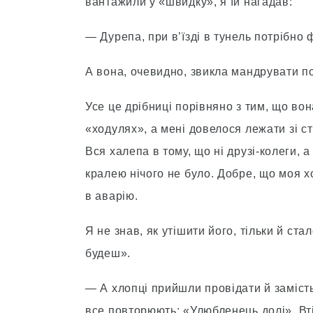
вантажили у «швидку», я їй нагадав:
— Дурепа, при в’їзді в тунель потрібно
А вона, очевидно, звикла мандрувати п
Усе це дрібниці порівняно з тим, що во
«ходулях», а мені довелося лежати зі 
Вся халепа в тому, що ні друзі-колеги, а
кралею нічого не було. Добре, що моя х
в аварію.
Я не знав, як утішити його, тільки й ст
будеш».
— А хлопці прийшли провідати й замість
все повторюють: «Улюбленець долі». Вті