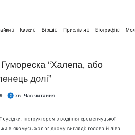
айки
Казки
Вірші
Прислів`я
Біографії
Мол
Гумореска “Халепа, або
енець долі”
19
хв. Час читання
2
 сусідки, інструктором з водіння кременчуцької
ьки в якомусь жалюгідному вигляді: голова й ліва