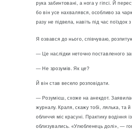
рука забинтовані, а нога у гіпсі. Й пер
бо він усе нахвалявся, особливо за ча
разу не підвела, навіть під час поїздок
Я озвався до нього, співчуваю, розпиту
— Це наслідки неточно поставленого за
— Не зрозумів. Як це?
Й він став весело розповідати.
— Розумієш, схоже на анекдот. Заявила
журналу. Краля, скажу тобі, лялька, та й
обличчя міс красуні. Практику водіння і
облизувались. «Улюбленець долі», — гов