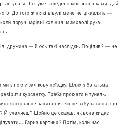
ертав уваги. Так уже заведено між чоловіками: дай
го. До того ж ніякі дівулі мене не цікавлять —
 коли поруч чарівні колінця, мимоволі рука
сть.
ілі дружина — й ось такі наслідки. Поцілив? — не
 ми з нею у залікову поїздку. Шлях з багатьма
евірити курсантку. Треба проїхати й тунель.
виці контрольне запитання: чи не забула вона, що
? Й уявляєш? Щойно це сказав, як вона кидає
цілувати… Гарна картина? Потім, коли нас