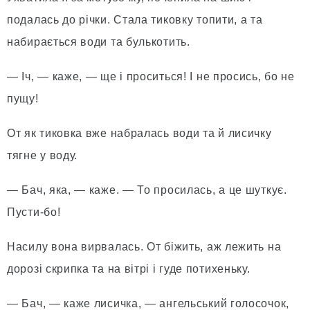
подалась до річки. Стала тиковку топити, а та
набирається води та булькотить.
— Іч, — каже, — ще і проситься! І не просись, бо не
пущу!
От як тиковка вже набралась води та й лисичку
тягне у воду.
— Бач, яка, — каже. — То просилась, а це шуткує.
Пусти-бо!
Насилу вона вирвалась. От біжить, аж лежить на
дорозі скрипка та на вітрі і гуде потихеньку.
— Бач, — каже лисичка, — ангельський голосочок,