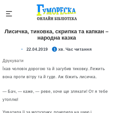
Лисичка, тиковка, скрипка та капкан –
народна казка
22.04.2019
хв. Час читання
1
Друкувати
Їхав чоловік дорогою та й загубив тиковку. Лежить
вона проти вітру та й гуде. Аж біжить лисичка.
— Бач, — каже, — реве, хоче ще злякати! От я тебе
утоплю!
Ухватила її за мотузочку, почепила на шию і