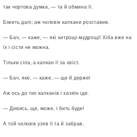
так чортова думка, — та й обмина її.
Біжить далі; аж чоловік капкани розставив.
— Бач, — каже, — які хитрощі-мудрощі! Хіба вже на
їх і сісти не можна.
Тільки сіла, а капкан її за хвіст.
— Бач, яке, — каже, — ще й держе!
Аж ось до тих капканів і хазяїн іде.
— Дивись, ще, може, і бить буде!
А той чоловік узяв її та й забрав.