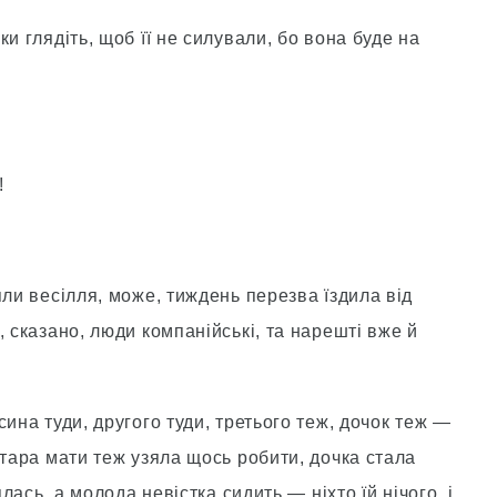
и глядіть, щоб її не силували, бо вона буде на
!
яли весілля, може, тиждень перезва їздила від
, сказано, люди компанійські, та нарешті вже й
ина туди, другого туди, третього теж, дочок теж —
стара мати теж узяла щось робити, дочка стала
ялась, а молода невістка сидить — ніхто їй нічого, і