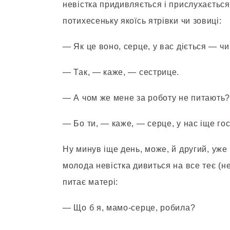
невістка придивляється і прислухається 
потихесеньку якоїсь ятрівки чи зовиці:
— Як це воно, серце, у вас діється — чи
— Так, — каже, — сестрице.
— А чом же мене за роботу не питають?
— Бо ти, — каже, — серце, у нас іще гос
Ну минув іще день, може, й другий, уже 
молода невістка дивиться на все теє (не
питає матері:
— Що б я, мамо-серце, робила?