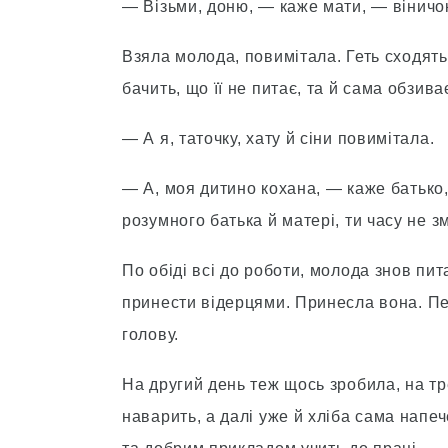
— Візьми, доню, — каже мати, — віничок
Взяла молода, повимітала. Геть сходять
бачить, що її не питає, та й сама обзива
— А я, таточку, хату й сіни повимітала.
— А, моя дитино кохана, — каже батько,
розумного батька й матері, ти часу не з
По обіді всі до роботи, молода знов пи
принести відерцями. Принесла вона. Пе
голову.
На другий день теж щось зробила, на тр
наварить, а далі уже й хліба сама напече