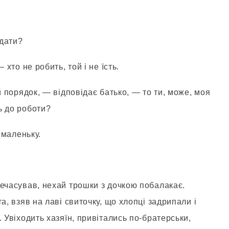
ідати?
 хто не робить, той і не їсть.
й порядок, — відповідає батько, — то ти, може, моя
ь до роботи?
омаленьку.
речасував, нехай трошки з дочкою побалакає.
а, взяв на лаві свиточку, що хлопці задрипали і
 Увіходить хазяїн, привітались по-братерськи,