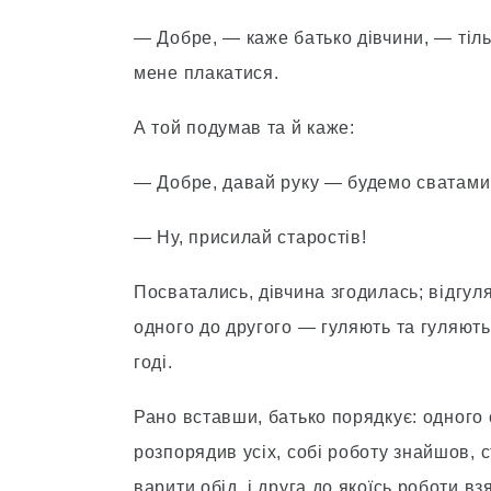
— Добре, — каже батько дівчини, — тільк
мене плакатися.
А той подумав та й каже:
— Добре, давай руку — будемо сватами
— Ну, присилай старостів!
Посватались, дівчина згодилась; відгул
одного до другого — гуляють та гуляють
годі.
Рано вставши, батько порядкує: одного с
розпорядив усіх, собі роботу знайшов, 
варити обід, і друга до якоїсь роботи вз