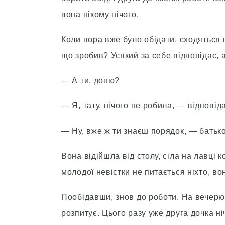
вона нікому нічого.
Коли пора вже було обідати, сходяться в
що зробив? Усякий за себе відповідає, а
— А ти, доню?
— Я, тату, нічого не робила, — відповід
— Ну, вже ж ти знаєш порядок, — батько
Вона відійшла від столу, сіла на лавці к
молодої невістки не питається ніхто, вон
Пообідавши, знов до роботи. На вечерю
розпитує. Цього разу уже друга дочка н