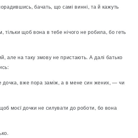
 порадившись, бачать, що самі винні, та й кажуть
 тільки щоб вона в тебе нічого не робила, бо геть
й, але на таку змову не пристають. А далі батько
ись:
 дочка, вже пора заміж, а в мене син жених, — чи
щоб моєї дочки не силувати до роботи, бо вона
ько.