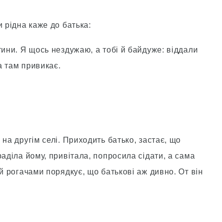
 рідна каже до батька:
тини. Я щось нездужаю, а тобі й байдуже: віддали
на там привикає.
на другім селі. Приходить батько, застає, що
раділа йому, привітала, попросила сідати, а сама
 й рогачами порядкує, що батькові аж дивно. От він