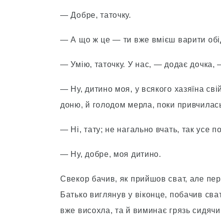
— Добре, таточку.
— А що ж це — ти вже вмієш варити об
— Умію, таточку. У нас, — додає дочка, —
— Ну, дитино моя, у всякого хазяїна сві
доню, й голодом мерла, поки привчилас
— Ні, тату; не нагально вчать, так усе п
— Ну, добре, моя дитино.
Свекор бачив, як прийшов сват, але пе
Батько виглянув у віконце, побачив сват
вже висохла, та й виминає грязь сидячи.