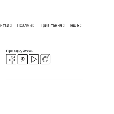
итви
Псалми
Привітання
Інше
Приєднуйтесь