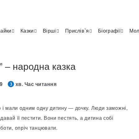
айки
Казки
Вірші
Прислів`я
Біографії
Мол
 – народна казка
19
хв. Час читання
3
ою і мали одним одну дитину — дочку. Люди заможні,
давай її пестити. Вони пестять, а дитина собі
оботи, опріч танцювати.