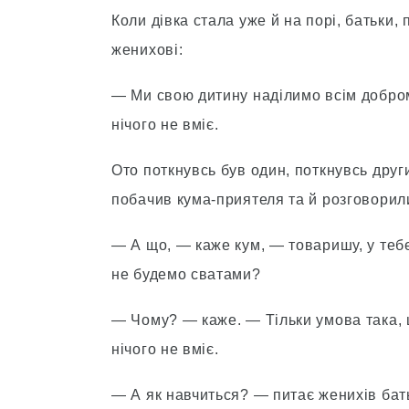
Коли дівка стала уже й на порі, батьки,
женихові:
— Ми свою дитину наділимо всім добром,
нічого не вміє.
Ото поткнувсь був один, поткнувсь други
побачив кума-приятеля та й розговорил
— А що, — каже кум, — товаришу, у тебе
не будемо сватами?
— Чому? — каже. — Тільки умова така, 
нічого не вміє.
— А як навчиться? — питає женихів бат