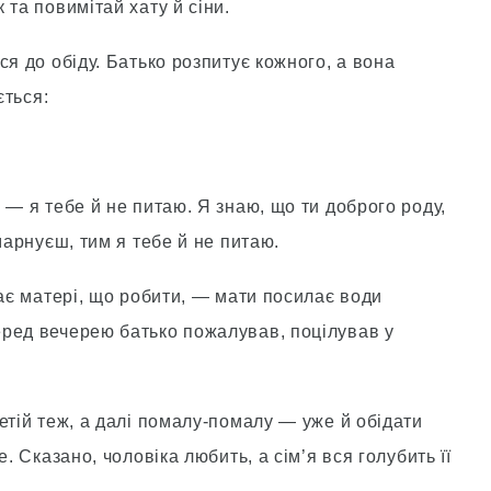
 та повимітай хату й сіни.
ся до обіду. Батько розпитує кожного, а вона
ється:
 — я тебе й не питаю. Я знаю, що ти доброго роду,
марнуєш, тим я тебе й не питаю.
тає матері, що робити, — мати посилає води
ред вечерею батько пожалував, поцілував у
етій теж, а далі помалу-помалу — уже й обідати
. Сказано, чоловіка любить, а сім’я вся голубить її