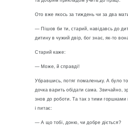
та добрим прикладом учить до праці.
Ото вже якось за тиждень чи за два мати
— Пішов би ти, старий, навідавсь до ди
дитину в чужий двір, бог знає, як-то во
Старий каже:
— Може, й справді!
Убравшись, потяг помаленьку. А було то 
дочка варить обідати сама. Звичайно, з
знов до роботи. Та так з тими горшками
і питає:
— А що тобі, доню, чи добре діється?