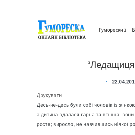
Гуморески
Б
“Ледащиця”
22.04.20
Друкувати
Десь-не-десь були собі чоловік із жінк
а дитина вдалася гарна та втішна: вони 
росте; виросло, не навчившись ніякої р