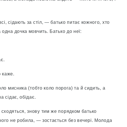
сі, сідають за стіл, — батько питає кожного, хто
 одна дочка мовчить. Батько до неї:
ає.
 каже.
оло мисника (тобто коло порога) та й сидить, а
а сідає, обідає.
 сходяться, знову тим же порядком батько
ічого не робила, — зостається без вечері. Молода