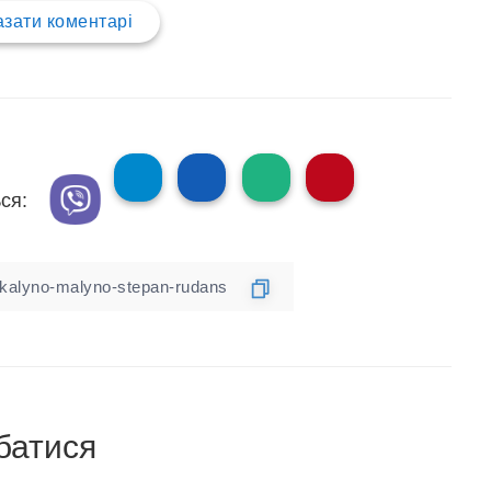
зати коментарі
ся:
батися