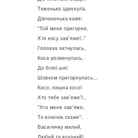
Тяженько здихнула,
Дівчинонька каже:
“Той мене пригорне,
Хто косу зав’яже!..”
Головка хитнулась,
Коса розвинулась,
До білої шиї
Шовком пригорнулась…
Косо, пишна косо!
Хто тебе зав’яже?..
“Хто мене зав’яже,
То віночок скаже”.
Василечку милий,
Любий та коханий!