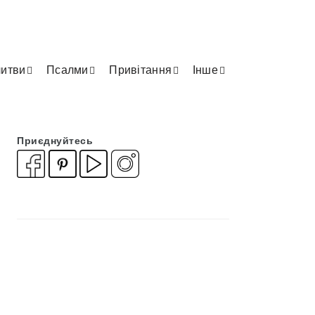
итви
Псалми
Привітання
Інше
Приєднуйтесь