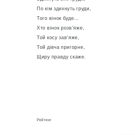
По кім здихнуть груди,
Того вінок буде…
Хто вінок розв’яже,
Той косу зав’яже,
Той дівча пригорне,
Щиру правду скаже.
Рейтинг