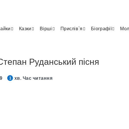
айки
Казки
Вірші
Прислів`я
Біографії
Мол
Степан Руданський пісня
19
хв. Час читання
1