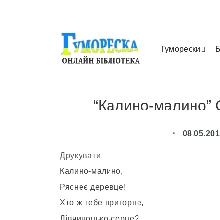
Гуморески
Б
“Калино-малино” 
08.05.20
Друкувати
Калино-малино,
Ряснеє деревце!
Хто ж тебе пригорне,
Дівчинонько-серце?