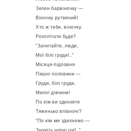
Зелен барвіночку —
Віночку рутвяний!
Хто ж тебе, віночку,
Розплітати буде?
“Запитайте, люди,
Мої білі груди!..”
Місяця-підповня
Пишні половини —
Груди, білі груди,
Милої дівчини!
По кім ви здихнете
Тяженько впівночі?
“По кім ми здихнемо —
Знають чорні очі!..”