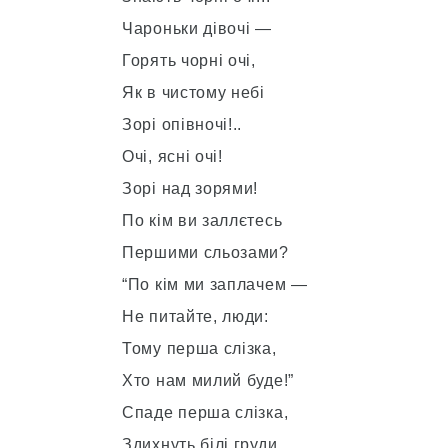
Чароньки дівочі —
Горять чорні очі,
Як в чистому небі
Зорі опівночі!..
Очі, ясні очі!
Зорі над зорями!
По кім ви заллєтесь
Першими сльозами?
“По кім ми заплачем —
Не питайте, люди:
Тому перша слізка,
Хто нам милий буде!”
Спаде перша слізка,
Здихнуть білі груди,