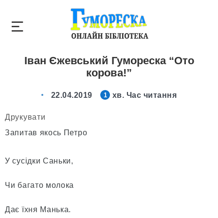
Іван Єжевський Гумореска “Ото
корова!”
22.04.2019
хв. Час читання
1
Друкувати
Запитав якось Петро
У сусідки Саньки,
Чи багато молока
Дає їхня Манька.