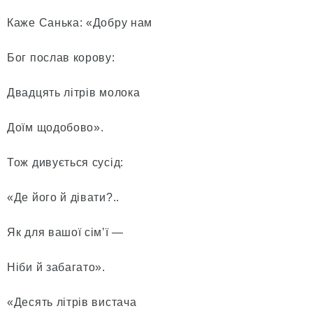
Каже Санька: «Добру нам
Бог послав корову:
Двадцять літрів молока
Доїм щодобово».
Тож дивується сусід:
«Де його й дівати?..
Як для вашої сім’ї —
Ніби й забагато».
«Десять літрів вистача