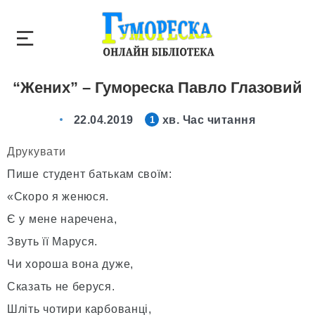
“Жених” – Гумореска Павло Глазовий
22.04.2019
хв. Час читання
1
Друкувати
Пише студент батькам своїм:
«Скоро я женюся.
Є у мене наречена,
Звуть її Маруся.
Чи хороша вона дуже,
Сказать не беруся.
Шліть чотири карбованці,