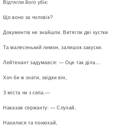
Відтягли його убік:
Що воно за чоловік?
Документів не знайшли. Витягли дві хустки
Та малесенький лимон, залишок закуски.
Лейтенант задумався: — Оце так діла…
Хоч би ж знати, звідки він,
З міста чи з села.—
Наказав сержанту: — Слухай,
Нахилися та понюхай,