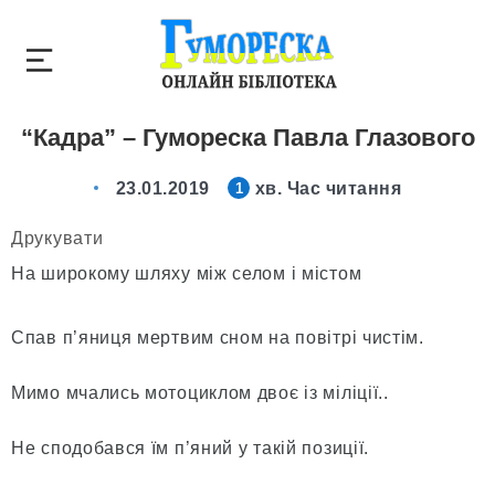
“Кадра” – Гумореска Павла Глазового
23.01.2019
хв. Час читання
1
Друкувати
На широкому шляху між селом і містом
Спав п’яниця мертвим сном на повітрі чистім.
Мимо мчались мотоциклом двоє із міліції..
Не сподобався їм п’яний у такій позиції.