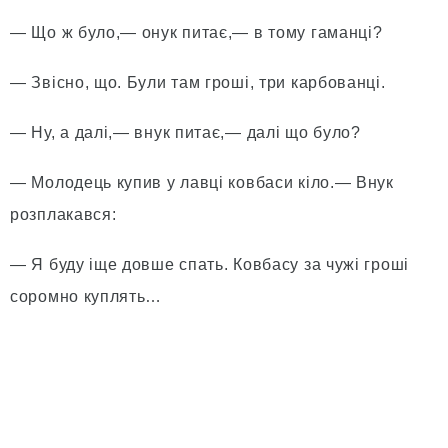
— Що ж було,— онук питає,— в тому гаманці?
— Звісно, що. Були там гроші, три карбованці.
— Ну, а далі,— внук питає,— далі що було?
— Молодець купив у лавці ковбаси кіло.— Внук
розплакався:
— Я буду іще довше спать. Ковбасу за чужі гроші
соромно куплять…