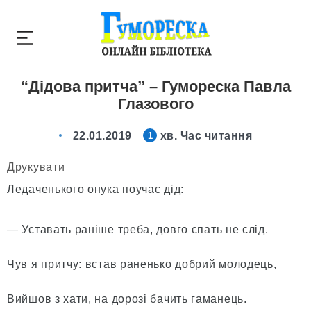
“Дідова притча” – Гумореска Павла
Глазового
22.01.2019
хв. Час читання
1
Друкувати
Ледаченького онука поучає дід:
— Уставать раніше треба, довго спать не слід.
Чув я притчу: встав раненько добрий молодець,
Вийшов з хати, на дорозі бачить гаманець.