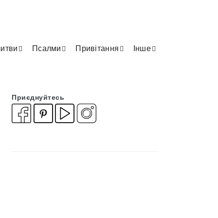
итви
Псалми
Привітання
Інше
Приєднуйтесь