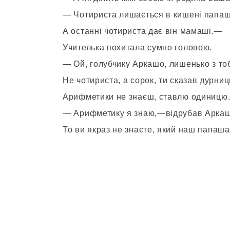
— Чотириста лишається в кишені папаш
А останні чотириста дає він мамаші.—
Учителька похитала сумно головою.
— Ой, голубчику Аркашо, лишенько з то
Не чотириста, а сорок, ти сказав дурниц
Арифметики не знаєш, ставлю одиницю
— Арифметику я знаю,—відрубав Арка
То ви якраз не знаєте, який наш папаша