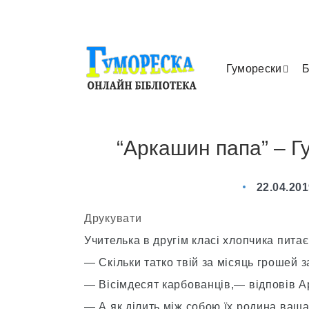
Гуморески
Б
“Аркашин папа” – Г
22.04.20
Друкувати
Учителька в другім класі хлопчика питає
— Скільки татко твій за місяць грошей 
— Вісімдесят карбованців,— відповів А
— А як ділить між собою їх родина ваш