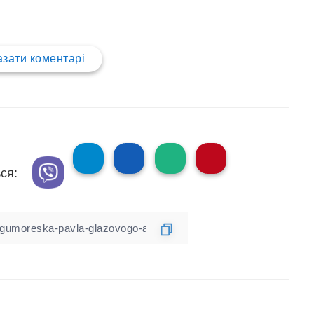
зати коментарі
ся: