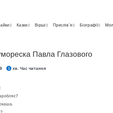
айки
Казки
Вірші
Прислів`я
Біографії
Мол
умореска Павла Глазового
19
хв. Час читання
1
:
заробляє?
ркаша.
а?