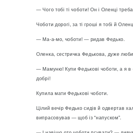
— Чого тобі ті чоботи! Он і Оленці треб
Чоботи дорогі, за ті гроші я тобі й Олен
— Ма-а-мо, чоботи! — ридав Федько.
Оленка, сестричка Федькова, дуже люби
— Мамуню! Купи Федькові чоботи, а я в
добрі!
Купила мати Федькові чоботи.
Цілий вечір Федько сидів й одвертав ха
випрасовував — щоб із “напуском”.
— І навіщо ото чоботи псувати? — диву