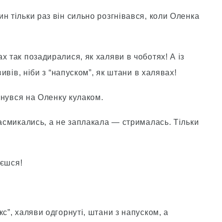
н тільки раз він сильно розгнівався, коли Оленка
х так позадиралися, як халяви в чоботях! А із
вивів, ніби з “напуском”, як штани в халявах!
ахнувся на Оленку кулаком.
засмикались, а не заплакала — стрималась. Тільки
уєшся!
с”, халяви одгорнуті, штани з напуском, а