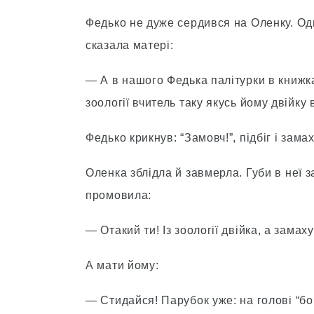
Федько не дуже сердився на Оленку. Оди
сказала матері:
— А в нашого Федька палітурки в книжка
зоології вчитель таку якусь йому двійку 
Федько крикнув: “Замовч!”, підбіг і зам
Оленка зблідла й завмерла. Губи в неї 
промовила:
— Отакий ти! Із зоології двійка, а замах
А мати йому:
— Стидайся! Парубок уже: на голові “бок