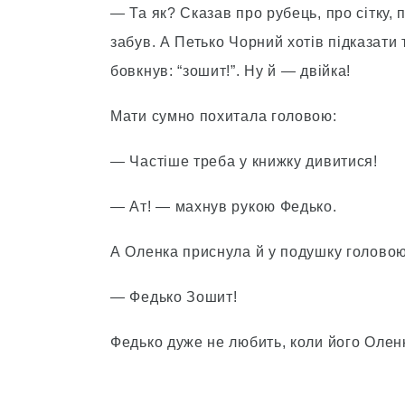
— Та як? Сказав про рубець, про сітку, 
забув. А Петько Чорний хотів підказати т
бовкнув: “зошит!”. Ну й — двійка!
Мати сумно похитала головою:
— Частіше треба у книжку дивитися!
— Ат! — махнув рукою Федько.
А Оленка приснула й у подушку головою
— Федько Зошит!
Федько дуже не любить, коли його Олен