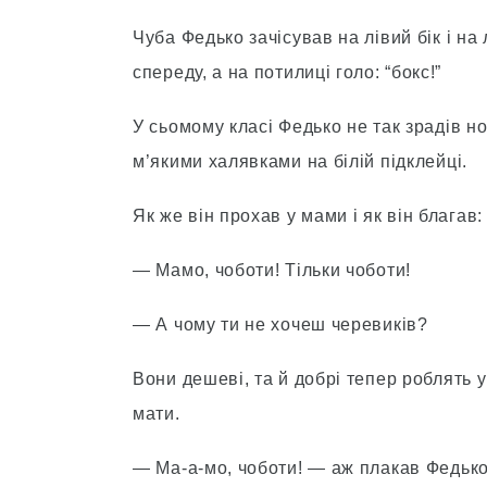
Чуба Федько зачісував на лівий бік і на 
спереду, а на потилиці голо: “бокс!”
У сьомому класі Федько не так зрадів н
м’якими халявками на білій підклейці.
Як же він прохав у мами і як він благав:
— Мамо, чоботи! Тільки чоботи!
— А чому ти не хочеш черевиків?
Вони дешеві, та й добрі тепер роблять 
мати.
— Ма-а-мо, чоботи! — аж плакав Федько