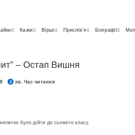
айки
Казки
Вірші
Прислів`я
Біографії
Мол
ит” – Остап Вишня
19
хв. Час читання
2
елегко було дійти до сьомого класу.