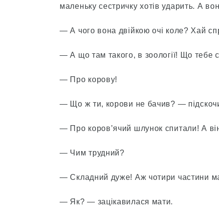
маленьку сестричку хотів ударить. А вон
— А чого вона двійкою очі коле? Хай с
— А що там такого, в зоології! Що тебе
— Про корову!
— Що ж ти, корови не бачив? — підскоч
— Про коров’ячий шлунок спитали! А ві
— Чим трудний?
— Складний дуже! Аж чотири частини ма
— Як? — зацікавилася мати.