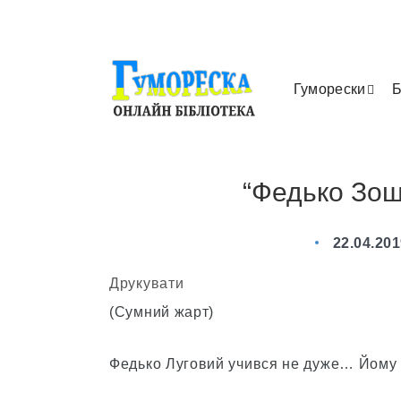
Гуморески
Б
“Федько Зош
22.04.20
Друкувати
(Сумний жарт)
Федько Луговий учився не дуже… Йому н