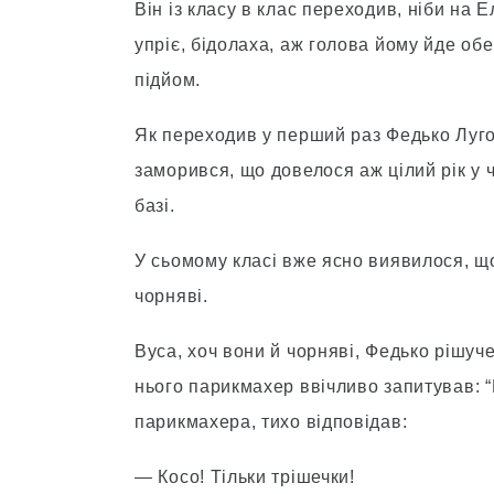
Він із класу в клас переходив, ніби на 
упріє, бідолаха, аж голова йому йде обе
підйом.
Як переходив у перший раз Федько Лугови
заморився, що довелося аж цілий рік у 
базі.
У сьомому класі вже ясно виявилося, щ
чорняві.
Вуса, хоч вони й чорняві, Федько рішуче 
нього парикмахер ввічливо запитував: “
парикмахера, тихо відповідав:
— Косо! Тільки трішечки!