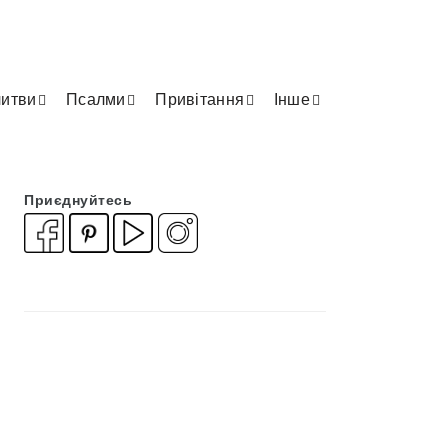
итви
Псалми
Привітання
Інше
Приєднуйтесь