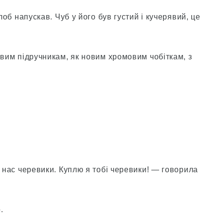
лоб напускав. Чуб у його був густий і кучерявий, це
овим підручникам, як новим хромовим чобіткам, з
у нас черевики. Куплю я тобі черевики! — говорила
.