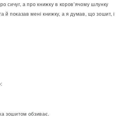
про сичуг, а про книжку в коров’ячому шлунку
а й показав мені книжку, а я думав, що зошит, і
:
ка зошитом обзиває.