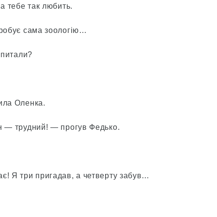
а тебе так любить.
пробує сама зоологію…
 спитали?
ила Оленка.
н — трудний! — прогув Федько.
є! Я три пригадав, а четверту забув…