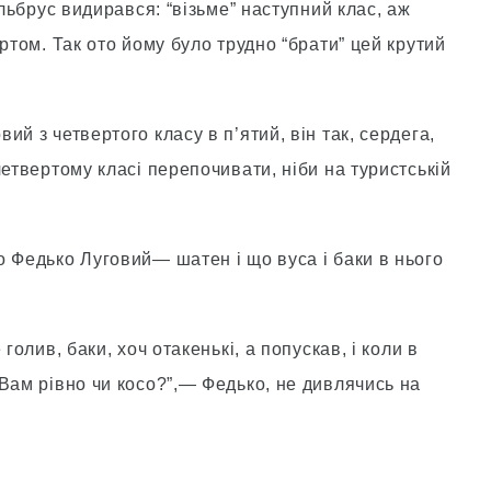
Ельбрус видирався: “візьме” наступний клас, аж
ртом. Так ото йому було трудно “брати” цей крутий
й з четвертого класу в п’ятий, він так, сердега,
четвертому класі перепочивати, ніби на туристській
о Федько Луговий— шатен і що вуса і баки в нього
голив, баки, хоч отакенькі, а попускав, і коли в
Вам рівно чи косо?”,— Федько, не дивлячись на