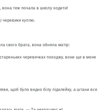
а, вона теж почала в школу ходити!
ці черевики куплю.
ла свого брата, вона обняла матір:
 стареньких черевичках походжу, вони ще в мене
ляви, щоб було видно білу підклейку, а штани все
валась мати. — Та некрасиво ж!