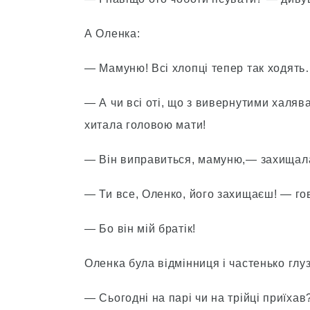
А Оленка:
— Мамуню! Всі хлопці тепер так ходять…
— А чи всі оті, що з вивернутими халява
хитала головою мати!
— Він виправиться, мамуню,— захищал
— Ти все, Оленко, його захищаєш! — го
— Бо він мій братік!
Оленка була відмінниця і частенько глуз
— Сьогодні на парі чи на трійці приїхав