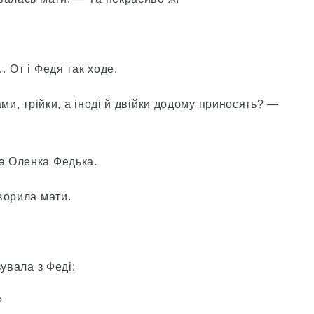
 От і Федя так ходе.
ми, трійки, а іноді й двійки додому приносять? —
а Оленка Федька.
ворила мати.
увала з Феді:
?