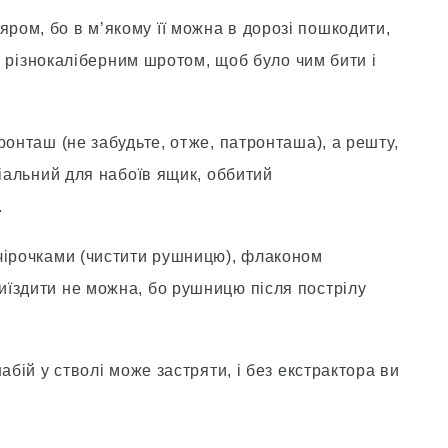
ом, бо в м’якому її можна в дорозi пошкодити,
тi рiзнокалiберним шротом, щоб було чим бити i
ронташ (не забудьте, отже, патронташа), а решту,
цiальний для набоїв ящик, оббитий
.
чiрочками (чистити рушницю), флаконом
їздити не можна, бо рушницю пiсля пострiлу
абiй у стволi може застряти, i без екстрактора ви