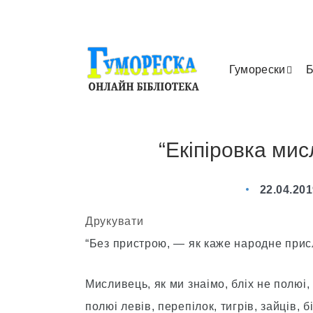
Гуморески
Б
“Екіпіровка ми
22.04.20
Друкувати
“Без пристрою, — як каже народне присл
Мисливець, як ми знаімо, блiх не полюі,
полюі левiв, перепiлок, тигрiв, зайцiв, б