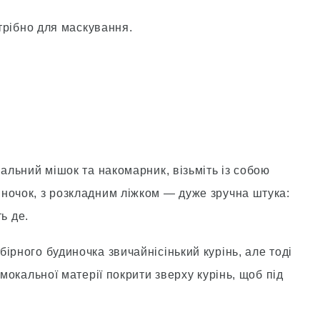
отрiбно для маскування.
пальний мiшок та накомарник, вiзьмiть iз собою
ночок, з розкладним лiжком — дуже зручна штука:
ть де.
iрного будиночка звичайнiсiнький курiнь, але тодi
омокальної матерiї покрити зверху курiнь, щоб пiд