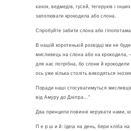
качок, ведмедiв, гусей, тегерукiв i iнши
заполювати крокодила або слона.
Спробуйте забити слона або гiпопотама 
В нашiй коротенькiй розвiдцi ми не буд
мисливець на слона або на крокодила, 
для нас потрiбна, бо слони й крокодили
ось уже кiлька столiть виводяться iнозем
Поради нашi стосуватимуться мисливцiв
вiд Амуру до Днiпра…”
Два принципи повиннi керувати нами, к
П е р ш и й: їдеш на день, бери хлiба на