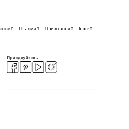
итви
Псалми
Привітання
Інше
Приєднуйтесь