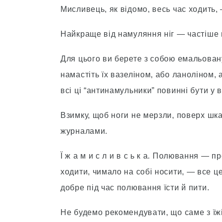
Мисливець, як вiдомо, весь час ходить, 
Найкраще вiд намуляння нiг — частiше 
Для цього ви берете з собою емальован
намастiть їх вазелiном, або ланолiном, 
всi цi “антинамульники” повиннi бути у в
Взимку, щоб ноги не мерзли, поверх шка
журналами.
Ї ж а м и с л и в с ь к а. Полювання — 
ходити, чимало на собi носити, — все ц
добре пiд час полювання їсти й пити.
Не будемо рекомендувати, що саме з їжi