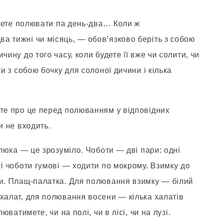
 їдете полювати па день-два… Коли ж
а тижнi чи мiсяць, — обов’язково берiть з собою
чину до того часу, коли будете її вже чи солити, чи
ти з собою бочку для солоної дичини i кiлька
йте про це перед полюванням у вiдповiдних
и не входить.
елюха — це зрозумiло. Чоботи — двi пари: однi
гi чоботи гумовi — ходити по мокрому. Взимку до
ки. Плащ-палатка. Для полювання взимку — бiлий
халат, для полювання восени — кiлька халатiв
юватимете, чи на полi, чи в лiсi, чи на лузi.