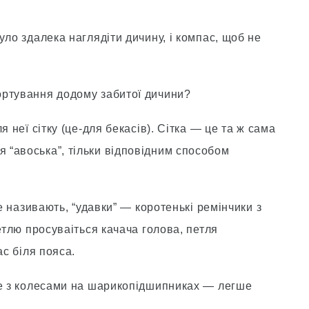
уло здалека наглядiти дичину, i компас, щоб не
ортування додому забитої дичини?
 неї сiтку (це-для бекасiв). Сiтка — це та ж сама
“авоська”, тiльки вiдповiдним способом
ще називають, “удавки” — коротенькi ремiнчики з
етлю просуваіться качача голова, петля
ас бiля пояса.
ще з колесами на шарикопiдшипниках — легше