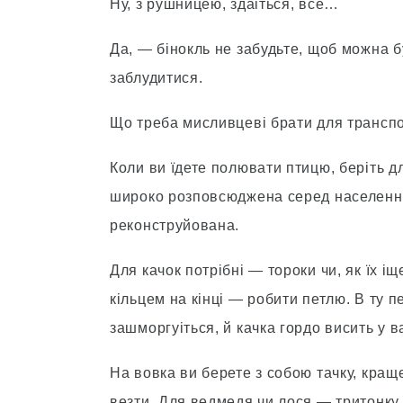
Ну, з рушницею, здаіться, все…
Да, — бiнокль не забудьте, щоб можна б
заблудитися.
Що треба мисливцевi брати для трансп
Коли ви їдете полювати птицю, берiть для
широко розповсюджена серед населення 
реконструйована.
Для качок потрiбнi — тороки чи, як їх i
кiльцем на кiнцi — робити петлю. В ту п
зашморгуіться, й качка гордо висить у в
На вовка ви берете з собою тачку, кра
везти. Для ведмедя чи лося — тритонку.