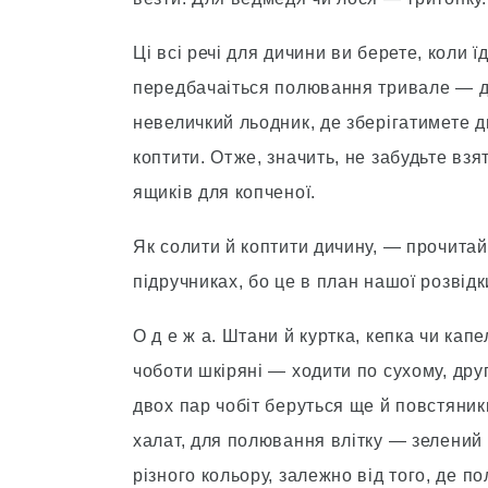
Цi всi речi для дичини ви берете, коли
передбачаіться полювання тривале — дв
невеличкий льодник, де зберiгатимете ди
коптити. Отже, значить, не забудьте взя
ящикiв для копченої.
Як солити й коптити дичину, — прочита
пiдручниках, бо це в план нашої розвiдк
О д е ж а. Штани й куртка, кепка чи кап
чоботи шкiрянi — ходити по сухому, дру
двох пар чобiт беруться ще й повстяни
халат, для полювання влiтку — зелений 
рiзного кольору, залежно вiд того, де пол