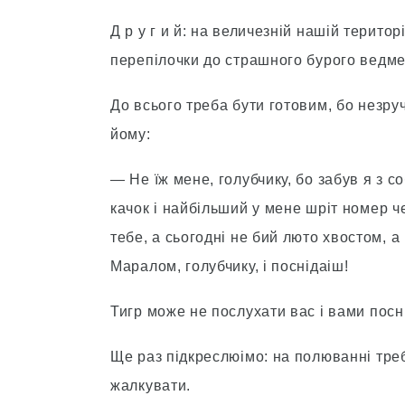
Д р у г и й: на величезнiй нашiй територ
перепiлочки до страшного бурого ведмед
До всього треба бути готовим, бо незруч
йому:
— Не їж мене, голубчику, бо забув я з с
качок i найбiльший у мене шрiт номер че
тебе, а сьогоднi не бий люто хвостом, а
Маралом, голубчику, i поснiдаіш!
Тигр може не послухати вас i вами посн
Ще раз пiдкреслюімо: на полюваннi треб
жалкувати.