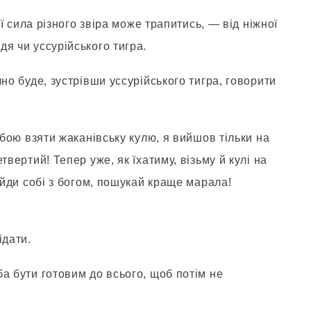
iї сила рiзного звiра може трапитись, — вiд нiжної
я чи уссурiйського тигра.
но буде, зустрiвши уссурiйського тигра, говорити
обою взяти жаканiвську кулю, я вийшов тiльки на
твертий! Тепер уже, як їхатиму, вiзьму й кулi на
 йди собi з богом, пошукай краще марала!
iдати.
а бути готовим до всього, щоб потiм не