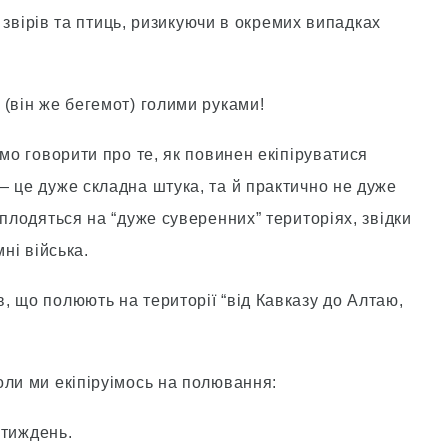
х звiрiв та птиць, ризикуючи в окремих випадках
(вiн же бегемот) голими руками!
емо говорити про те, як повинен екiпiруватися
— це дуже складна штука, та й практично не дуже
 плодяться на “дуже суверенних” територiях, звiдки
нi вiйська.
, що полюють на територiї “вiд Кавказу до Алтаю,
оли ми екiпiруімось на полювання:
 тиждень.