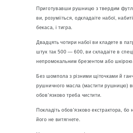
Приготувавши рушницю з твердим футляр
ви, розумiіться, одкладаіте набої, наби
бекаса, i тигра.
Двадцять чотири набої ви кладете в пат
штук так 500 — 600, ви складаіте в спе
непромокальним брезентом або шкiрою
Без шомпола з рiзними щiточками й ган
рушничного масла (мастити рушницю) ви
обов’язково треба чистити.
Покладiть обов’язково екстрактора, бо н
його не витягнете.