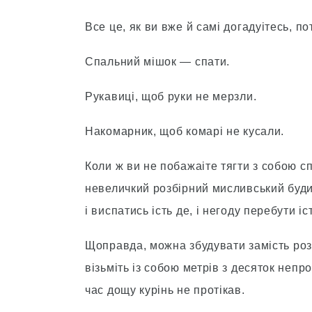
Все це, як ви вже й самi догадуітесь, п
Спальний мiшок — спати.
Рукавицi, щоб руки не мерзли.
Накомарник, щоб комарi не кусали.
Коли ж ви не побажаіте тягти з собою с
невеличкий розбiрний мисливський буди
i виспатись ість де, i негоду перебути іс
Щоправда, можна збудувати замiсть розб
вiзьмiть iз собою метрiв з десяток непр
час дощу курiнь не протiкав.