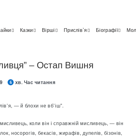
айки
Казки
Вірші
Прислів`я
Біографії
Мол
сливця” – Остап Вишня
19
хв. Час читання
6
iв’я, — й блохи не вб’іш”.
 мисливець, коли вiн і справжнiй мисливець, — вiн
iлок, носорогiв, бекасiв, жирафiв, дупелiв, бiзонiв,