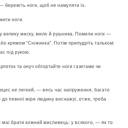
— бережiть ноги, щоб не намуляти їх.
мити ноги.
у велику миску, мило й рушника. Помили ноги —
або кремом “Снiжинка”. Потiм припудрiть тальком:
ас пiд рукою.
рпеток та онуч обгортайте ноги газетами чи
процес не легкий, — весь час напруження, багато
е до певної мiри людину виснажуі, отже, треба
 маі брати кожний мисливець: у всякого, — як то