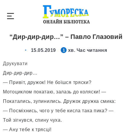
“Дир-дир-дир…” – Павло Глазовий
15.05.2019
хв. Час читання
1
Друкувати
Дир-дир-дир…
— Привіт, дружок! Не боїшся тряски?
Мотоциклом покатаю, залазь до коляски! —
Покатались, зупинились. Дружок дружка смика:
— Посміхнись, чого у тебе кисла така пика? —
Той зігнувся, спину чуха.
— Ану тебе к трясці!