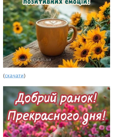
(
скачати
)