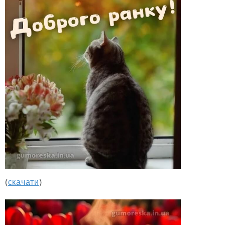
(
скачати
)