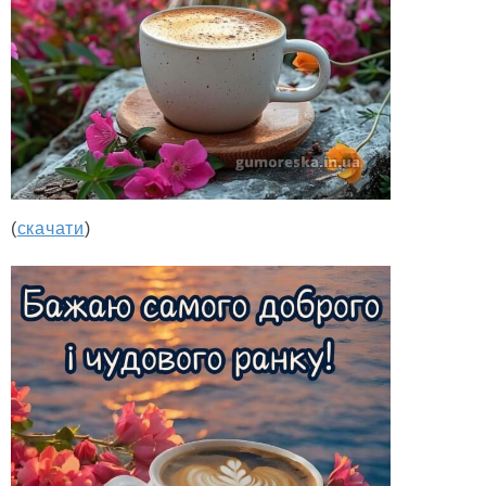
(
скачати
)