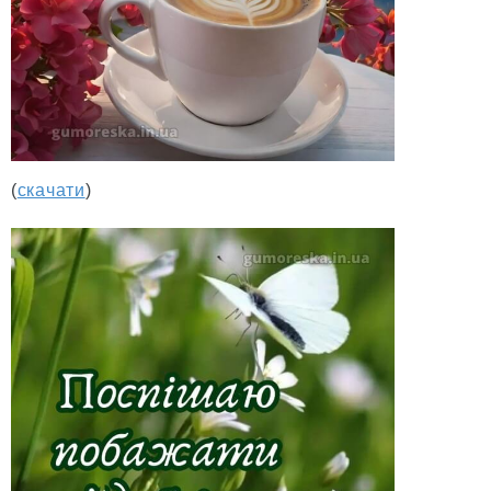
(
скачати
)