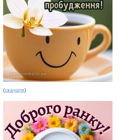
(
скачати
)