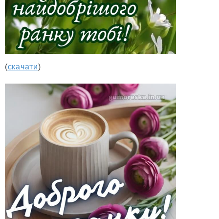
(
скачати
)