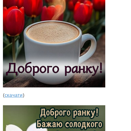
(
скачати
)