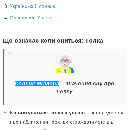
Український сонник
Сонник міс Хассе
Що означає коли сниться: Голка
Сонник Міллера
– значення сну про
Голку
Користуватися голкою уві сні
– попередження
про наближення горя, ви страждатимете від