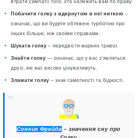
втрати симпатії того, хто належить вам по праву.
Побачити голку з вдернутою в неї ниткою
–
означає, що ви будете обтяжені турботою про
інших більше, ніж своїми справами.
Шукати голку
– передвістя марних тривог.
Знайти голку
— означає, що у вас з’являться
друзі, які вас високо цінуватимуть.
Зламати голку
– знак самотності та бідності.
Сонник Фрейда
– значення сну про
Голку