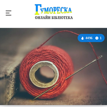
4496
1